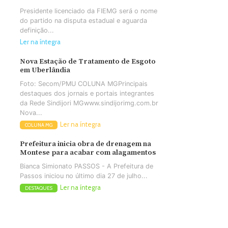
Presidente licenciado da FIEMG será o nome
do partido na disputa estadual e aguarda
definição...
Ler na íntegra
Nova Estação de Tratamento de Esgoto
em Uberlândia
Foto: Secom/PMU COLUNA MGPrincipais
destaques dos jornais e portais integrantes
da Rede Sindijori MGwww.sindijorimg.com.br
Nova...
Ler na íntegra
COLUNA MG
Prefeitura inicia obra de drenagem na
Montese para acabar com alagamentos
Bianca Simionato PASSOS - A Prefeitura de
Passos iniciou no último dia 27 de julho...
Ler na íntegra
DESTAQUES