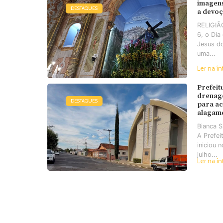
imagens
DESTAQUES
a devo
RELIGIÃO
6, o Di
Jesus d
uma...
Ler na ín
Prefeit
drenag
DESTAQUES
para a
alagam
Bianca 
A Prefei
iniciou 
julho...
Ler na ín