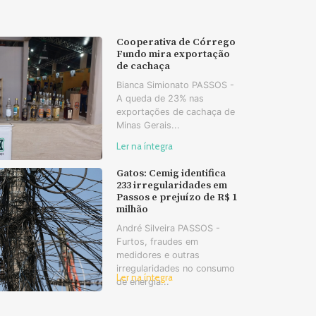
Cooperativa de Córrego
Fundo mira exportação
de cachaça
Bianca Simionato PASSOS -
A queda de 23% nas
exportações de cachaça de
Minas Gerais...
Ler na íntegra
Gatos: Cemig identifica
233 irregularidades em
Passos e prejuízo de R$ 1
milhão
André Silveira PASSOS -
Furtos, fraudes em
medidores e outras
irregularidades no consumo
Ler na íntegra
de energia...