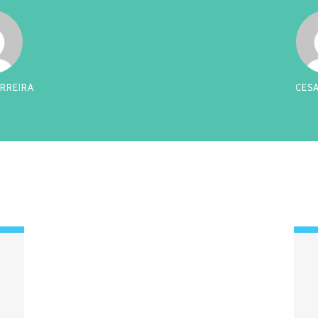
RREIRA
CES