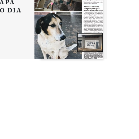
APA
O DIA