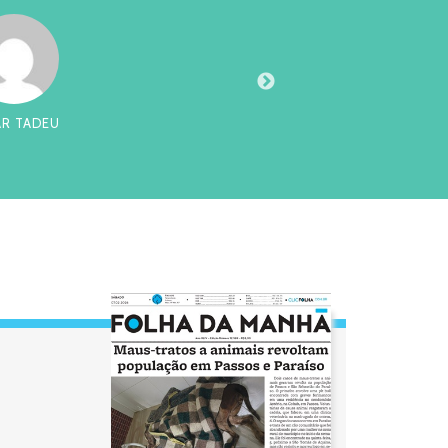
AR TADEU
CHI