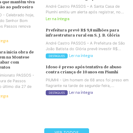
 que mantêm viva
André Castro PASSOS – A Santa Casa de
ção ao padroeiro
Piumhi emitiu um alerta após registrar, no...
 - Celebrado hoje,
Ler na íntegra
a do Senhor Bom
os Passos renova
Prefeitura prevê R$ 9,8 milhões para
infraestrutura rural em S. J. B. Glória
tegra
André Castro PASSOS – A Prefeitura de São
João Batista do Glória prevê investir R$...
ura inicia obra de
Ler na íntegra
DESTAQUES
em na Montese
cabar com
Idoso é preso após tentativa de abuso
entos
contra criança de 10 anos em Piumhi
Simionato PASSOS -
PIUMHI - Um homem de 68 anos foi preso em
tura de Passos
flagrante na tarde de segunda-feira,...
no último dia 27 de
Ler na íntegra
DESTAQUES
tegra
VER TODOS