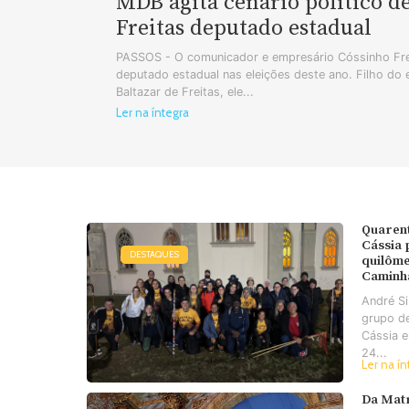
MDB agita cenário político d
Freitas deputado estadual
PASSOS - O comunicador e empresário Cóssinho Frei
deputado estadual nas eleições deste ano. Filho do
Baltazar de Freitas, ele...
Ler na íntegra
Quaren
Cássia
DESTAQUES
quilôme
Caminh
André S
grupo d
Cássia e
24...
Ler na ín
Da Matr