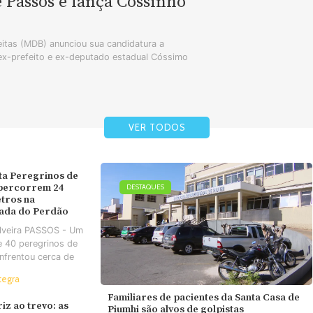
e Passos e lança Cossinho
tas (MDB) anunciou sua candidatura a
 ex-prefeito e ex-deputado estadual Cóssimo
VER TODOS
ta Peregrinos de
 percorrem 24
DESTAQUES
tros na
ada do Perdão
ilveira PASSOS - Um
e 40 peregrinos de
nfrentou cerca de
tegra
Familiares de pacientes da Santa Casa de
iz ao trevo: as
Piumhi são alvos de golpistas