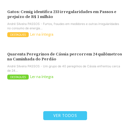
Gatos: Cemig identifica 233 irregularidades em Passos e
prejuízo de R$ 1 milhão
André Silveira PASSOS - Furtos, fraudes em medidores e outras irregularidades
no consumo de energia...
Ler na íntegra
DESTAQUES
Quarenta Peregrinos de Cássia percorrem 24 quilômetros
na Caminhada do Perdão
André Silveira PASSOS - Um grupo de 40 peregrinos de Cássia enfrentou cerca
de 24...
Ler na íntegra
DESTAQUES
VER TODOS