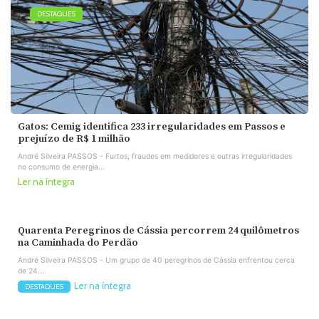
DESTAQUES
Gatos: Cemig identifica 233 irregularidades em Passos e
prejuízo de R$ 1 milhão
André Silveira PASSOS - Furtos, fraudes em medidores e outras irregularidades
no consumo de energia...
Ler na íntegra
Quarenta Peregrinos de Cássia percorrem 24 quilômetros
na Caminhada do Perdão
André Silveira PASSOS - Um grupo de 40 peregrinos de Cássia enfrentou cerca
de 24...
Ler na íntegra
DESTAQUES