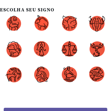
ESCOLHA SEU SIGNO
Áries
Touro
Gêmeos
Câncer
Leão
Virgem
Libra
Escorpião
Sagitário
Capricórnio
Aquário
Peixes