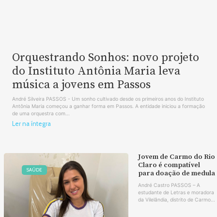
Orquestrando Sonhos: novo projeto
do Instituto Antônia Maria leva
música a jovens em Passos
André Silveira PASSOS - Um sonho cultivado desde os primeiros anos do Instituto
Antônia Maria começou a ganhar forma em Passos. A entidade iniciou a formação
de uma orquestra com...
Ler na íntegra
Jovem de Carmo do Rio
Claro é compatível
SAÚDE
para doação de medula
André Castro PASSOS – A
estudante de Letras e moradora
da Vilelândia, distrito de Carmo...