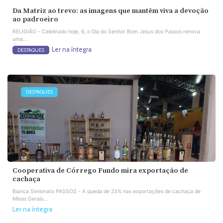
Da Matriz ao trevo: as imagens que mantêm viva a devoção
ao padroeiro
RELIGIÃO - Celebrado hoje, 6, o Dia do Senhor Bom Jesus dos Passos renova
uma...
Ler na íntegra
DESTAQUES
DESTAQUES
Cooperativa de Córrego Fundo mira exportação de
cachaça
Bianca Simionato PASSOS - A queda de 23% nas exportações de cachaça de
Minas Gerais...
Ler na íntegra