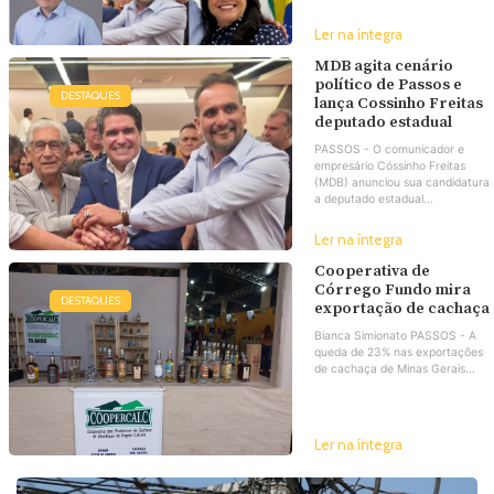
Ler na íntegra
MDB agita cenário
político de Passos e
DESTAQUES
lança Cossinho Freitas
deputado estadual
PASSOS - O comunicador e
empresário Cóssinho Freitas
(MDB) anunciou sua candidatura
a deputado estadual...
Ler na íntegra
Cooperativa de
Córrego Fundo mira
DESTAQUES
exportação de cachaça
Bianca Simionato PASSOS - A
queda de 23% nas exportações
de cachaça de Minas Gerais...
Ler na íntegra