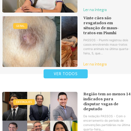
Ler na íntegra
Vinte cães são
resgatados em
GERAL
situação de maus-
tratos em Piumhi
PASSOS - Piumhi registrou dois
casos envolvendo maus-tratos
contra animais na última quarta-
feira, 5, que...
Ler na íntegra
VER TODOS
Região tem ao menos 14
indicados para
DESTAQUES
disputar vagas de
deputado
Da redação PASSOS - Com o
encerramento do período de
convenções partidárias na última
quarta-feira,...