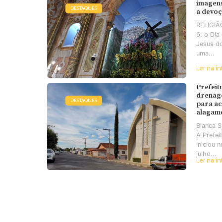
imagens
DESTAQUES
a devo
RELIGIÃO
6, o Di
Jesus d
uma...
Ler na ín
Prefeit
drenag
DESTAQUES
para a
alagam
Bianca 
A Prefei
iniciou 
julho...
Ler na ín