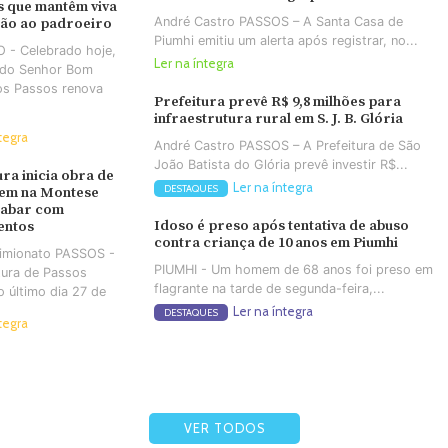
 que mantêm viva
André Castro PASSOS – A Santa Casa de
ção ao padroeiro
Piumhi emitiu um alerta após registrar, no...
 - Celebrado hoje,
Ler na íntegra
a do Senhor Bom
os Passos renova
Prefeitura prevê R$ 9,8 milhões para
infraestrutura rural em S. J. B. Glória
tegra
André Castro PASSOS – A Prefeitura de São
João Batista do Glória prevê investir R$...
ura inicia obra de
Ler na íntegra
DESTAQUES
em na Montese
cabar com
Idoso é preso após tentativa de abuso
entos
contra criança de 10 anos em Piumhi
Simionato PASSOS -
PIUMHI - Um homem de 68 anos foi preso em
tura de Passos
flagrante na tarde de segunda-feira,...
no último dia 27 de
Ler na íntegra
DESTAQUES
tegra
VER TODOS