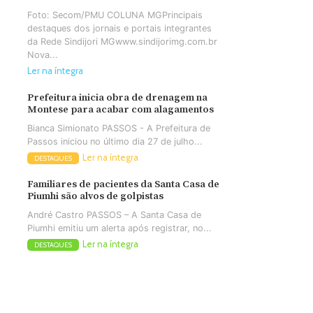
Foto: Secom/PMU COLUNA MGPrincipais
destaques dos jornais e portais integrantes
da Rede Sindijori MGwww.sindijorimg.com.br
Nova...
Ler na íntegra
Prefeitura inicia obra de drenagem na
Montese para acabar com alagamentos
Bianca Simionato PASSOS - A Prefeitura de
Passos iniciou no último dia 27 de julho...
Ler na íntegra
DESTAQUES
Familiares de pacientes da Santa Casa de
Piumhi são alvos de golpistas
André Castro PASSOS – A Santa Casa de
Piumhi emitiu um alerta após registrar, no...
Ler na íntegra
DESTAQUES