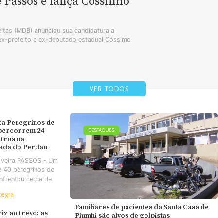
e Passos e lança Cossinho
tas (MDB) anunciou sua candidatura a
 ex-prefeito e ex-deputado estadual Cóssimo
VER TODOS
ta Peregrinos de
 percorrem 24
DESTAQUES
tros na
ada do Perdão
ilveira PASSOS - Um
e 40 peregrinos de
nfrentou cerca de
tegra
Familiares de pacientes da Santa Casa de
iz ao trevo: as
Piumhi são alvos de golpistas