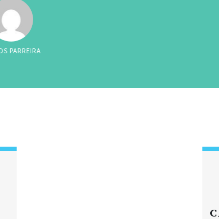
RREIRA
CES
C