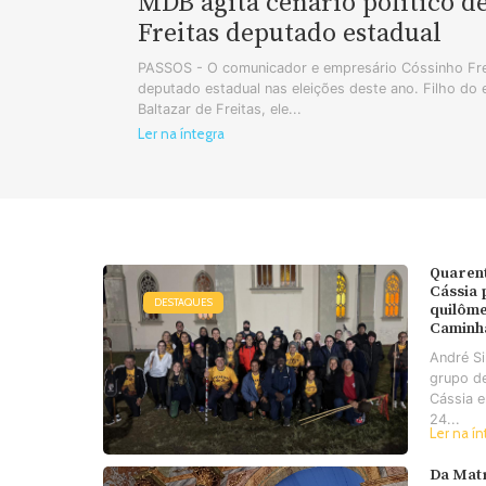
MDB agita cenário político d
Freitas deputado estadual
PASSOS - O comunicador e empresário Cóssinho Frei
deputado estadual nas eleições deste ano. Filho do
Baltazar de Freitas, ele...
Ler na íntegra
Quaren
Cássia
DESTAQUES
quilôme
Caminh
André S
grupo d
Cássia e
24...
Ler na ín
Da Matr