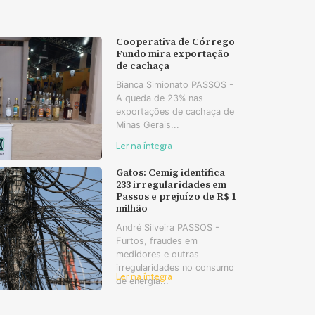
Cooperativa de Córrego
Fundo mira exportação
de cachaça
Bianca Simionato PASSOS -
A queda de 23% nas
exportações de cachaça de
Minas Gerais...
Ler na íntegra
Gatos: Cemig identifica
233 irregularidades em
Passos e prejuízo de R$ 1
milhão
André Silveira PASSOS -
Furtos, fraudes em
medidores e outras
irregularidades no consumo
Ler na íntegra
de energia...