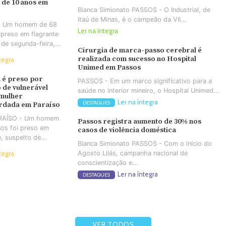
 de 10 anos em
Bianca Simionato PASSOS - O Industrial, de
Itaú de Minas, é o campeão da VII...
- Um homem de 68
Ler na íntegra
 preso em flagrante
 de segunda-feira,...
Cirurgia de marca-passo cerebral é
realizada com sucesso no Hospital
tegra
Unimed em Passos
é preso por
PASSOS - Em um marco significativo para a
 de vulnerável
saúde no interior mineiro, o Hospital Unimed...
 mulher
Ler na íntegra
DESTAQUES
rdada em Paraíso
ARAÍSO - Um homem
Passos registra aumento de 30% nos
os foi preso em
casos de violência doméstica
e, suspeito de...
Bianca Simionato PASSOS - Com o início do
Agosto Lilás, campanha nacional de
tegra
conscientização e...
Ler na íntegra
DESTAQUES
VER TODOS