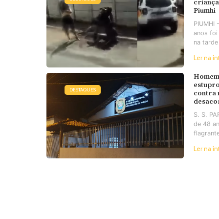
criança
Piumhi
PIUMHI 
anos foi
na tarde
Ler na ín
Homem 
estupro
DESTAQUES
contra
desaco
S. S. P
de 48 an
flagrant
Ler na ín