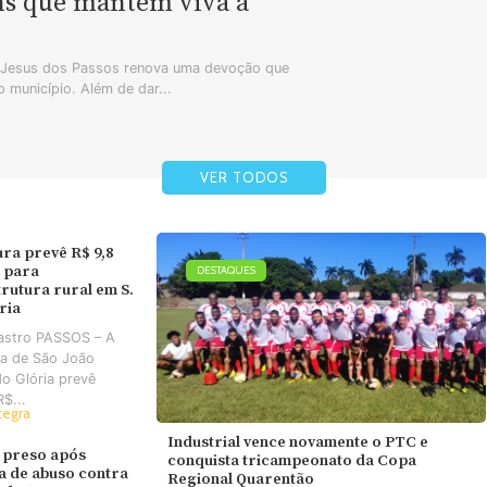
ns que mantêm viva a
m Jesus dos Passos renova uma devoção que
 município. Além de dar...
VER TODOS
ura prevê R$ 9,8
 para
DESTAQUES
trutura rural em S.
ória
astro PASSOS – A
ra de São João
do Glória prevê
R$...
tegra
Industrial vence novamente o PTC e
 preso após
conquista tricampeonato da Copa
va de abuso contra
Regional Quarentão