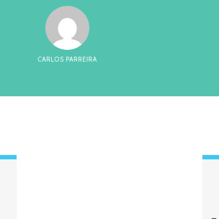
RREIRA
CES