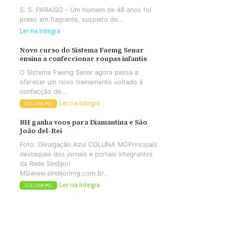
S. S. PARAÍSO - Um homem de 48 anos foi
preso em flagrante, suspeito de...
Ler na íntegra
Novo curso do Sistema Faemg Senar
ensina a confeccionar roupas infantis
O Sistema Faemg Senar agora passa a
oferecer um novo treinamento voltado à
confecção de...
Ler na íntegra
COLUNA MG
BH ganha voos para Diamantina e São
João del-Rei
Foto: Divulgação Azul COLUNA MGPrincipais
destaques dos jornais e portais integrantes
da Rede Sindijori
MGwww.sindijorimg.com.br...
Ler na íntegra
COLUNA MG