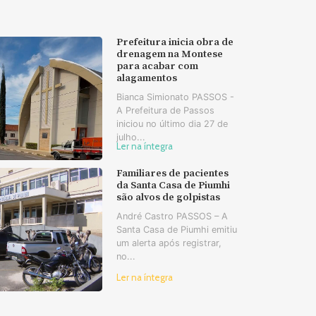
Prefeitura inicia obra de
drenagem na Montese
para acabar com
alagamentos
Bianca Simionato PASSOS -
A Prefeitura de Passos
iniciou no último dia 27 de
julho...
Ler na íntegra
Familiares de pacientes
da Santa Casa de Piumhi
são alvos de golpistas
André Castro PASSOS – A
Santa Casa de Piumhi emitiu
um alerta após registrar,
no...
Ler na íntegra