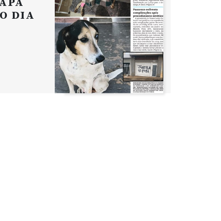
APA
O DIA