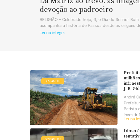
Da Matriz ao trevo: as image
devoção ao padroeiro
RELIGIÃO - Celebrado hoje, 6, o Dia do Senhor Bo
acompanha a história de Passos desde as origens do
Ler na íntegra
Prefeit
milhões
DESTAQUES
infraes
J. B. Gl
André C
Prefeitu
Batista 
investir 
Ler na ín
Idoso é
tentati
DESTAQUES