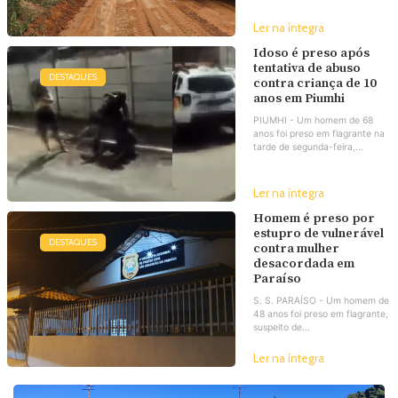
Ler na íntegra
Idoso é preso após
tentativa de abuso
DESTAQUES
contra criança de 10
anos em Piumhi
PIUMHI - Um homem de 68
anos foi preso em flagrante na
tarde de segunda-feira,...
Ler na íntegra
Homem é preso por
estupro de vulnerável
DESTAQUES
contra mulher
desacordada em
Paraíso
S. S. PARAÍSO - Um homem de
48 anos foi preso em flagrante,
suspeito de...
Ler na íntegra