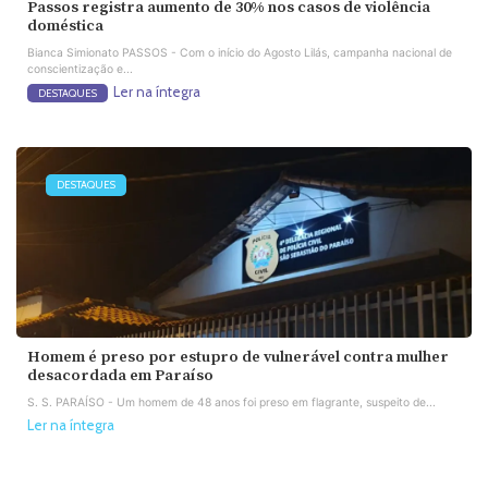
Passos registra aumento de 30% nos casos de violência
doméstica
Bianca Simionato PASSOS - Com o início do Agosto Lilás, campanha nacional de
conscientização e...
Ler na íntegra
DESTAQUES
DESTAQUES
Homem é preso por estupro de vulnerável contra mulher
desacordada em Paraíso
S. S. PARAÍSO - Um homem de 48 anos foi preso em flagrante, suspeito de...
Ler na íntegra