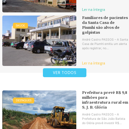
Ler na íntegra
Familiares de pacientes
da Santa Casa de
SAÚDE
Piumhi são alvos de
golpistas
André Castro PASSOS – A Santa
Casa de Piumhi emitiu um alerta
após registrar, no...
Ler na íntegra
VER TODOS
Prefeitura prevê R$ 9,8
milhões para
DESTAQUES
infraestrutura rural em
S. J. B. Glória
André Castro PASSOS – A
Prefeitura de São João Batista
do Glória prevê investir R$...