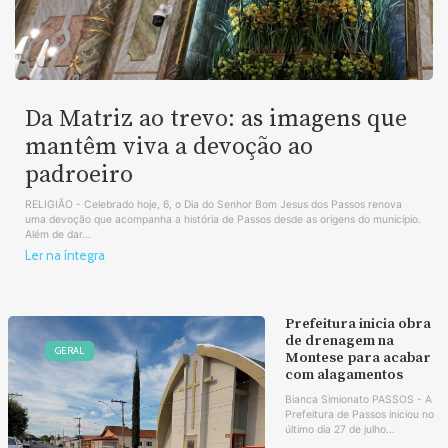
Da Matriz ao trevo: as imagens que
mantêm viva a devoção ao
padroeiro
RELIGIÃO - Celebrado hoje, 6, o Dia do Senhor Bom Jesus dos Passos renova
uma devoção que acompanha a história de Passos desde as origens do município.
Além de dar...
Ler na íntegra
Prefeitura inicia obra
de drenagem na
GERAL
Montese para acabar
com alagamentos
Bianca Simionato PASSOS - A
Prefeitura de Passos iniciou no
último dia 27 de julho...