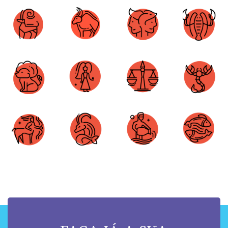
Áries
Touro
Gêmeos
Câncer
Leão
Virgem
Libra
Escorpião
Sagitário
Capricórnio
Aquário
Peixes