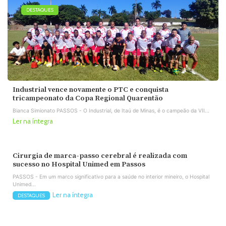
DESTAQUES
Industrial vence novamente o PTC e conquista
tricampeonato da Copa Regional Quarentão
Bianca Simionato PASSOS - O Industrial, de Itaú de Minas, é o campeão da VII...
Ler na íntegra
Cirurgia de marca-passo cerebral é realizada com
sucesso no Hospital Unimed em Passos
PASSOS - Em um marco significativo para a saúde no interior mineiro, o Hospital
Unimed...
Ler na íntegra
DESTAQUES