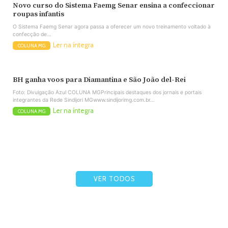
Novo curso do Sistema Faemg Senar ensina a confeccionar
roupas infantis
O Sistema Faemg Senar agora passa a oferecer um novo treinamento voltado à
confecção de...
Ler na íntegra
COLUNA MG
BH ganha voos para Diamantina e São João del-Rei
Foto: Divulgação Azul COLUNA MGPrincipais destaques dos jornais e portais
integrantes da Rede Sindijori MGwww.sindijorimg.com.br...
Ler na íntegra
COLUNA MG
VER TODOS