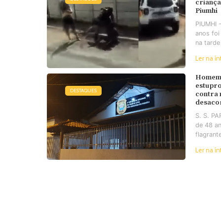
criança
Piumhi
PIUMHI 
anos foi
na tarde
Ler na ín
Homem 
estupro
DESTAQUES
contra
desaco
S. S. P
de 48 an
flagrant
Ler na ín