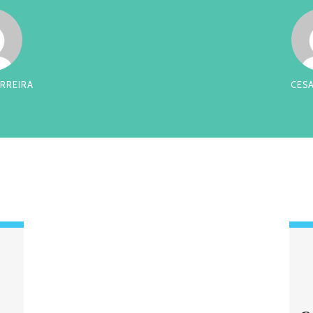
RREIRA
CES