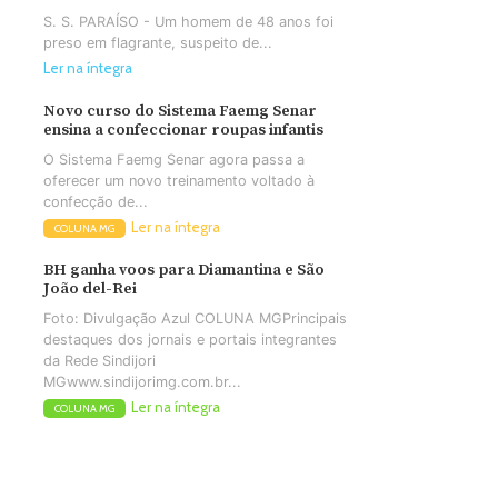
S. S. PARAÍSO - Um homem de 48 anos foi
preso em flagrante, suspeito de...
Ler na íntegra
Novo curso do Sistema Faemg Senar
ensina a confeccionar roupas infantis
O Sistema Faemg Senar agora passa a
oferecer um novo treinamento voltado à
confecção de...
Ler na íntegra
COLUNA MG
BH ganha voos para Diamantina e São
João del-Rei
Foto: Divulgação Azul COLUNA MGPrincipais
destaques dos jornais e portais integrantes
da Rede Sindijori
MGwww.sindijorimg.com.br...
Ler na íntegra
COLUNA MG