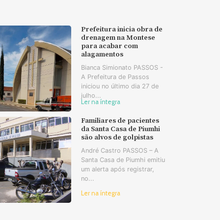
Prefeitura inicia obra de
drenagem na Montese
para acabar com
alagamentos
Bianca Simionato PASSOS -
A Prefeitura de Passos
iniciou no último dia 27 de
julho...
Ler na íntegra
Familiares de pacientes
da Santa Casa de Piumhi
são alvos de golpistas
André Castro PASSOS – A
Santa Casa de Piumhi emitiu
um alerta após registrar,
no...
Ler na íntegra