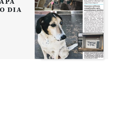
APA
O DIA