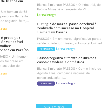
 de 10 anos em
Bianca Simionato PASSOS - O Industrial, de
Itaú de Minas, é o campeão da VII...
- Um homem de 68
Ler na íntegra
 preso em flagrante
 de segunda-feira,...
Cirurgia de marca-passo cerebral é
realizada com sucesso no Hospital
tegra
Unimed em Passos
é preso por
PASSOS - Em um marco significativo para a
 de vulnerável
saúde no interior mineiro, o Hospital Unimed...
 mulher
Ler na íntegra
DESTAQUES
rdada em Paraíso
ARAÍSO - Um homem
Passos registra aumento de 30% nos
os foi preso em
casos de violência doméstica
e, suspeito de...
Bianca Simionato PASSOS - Com o início do
Agosto Lilás, campanha nacional de
tegra
conscientização e...
Ler na íntegra
DESTAQUES
VER TODOS