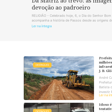
Da Matriz ao trevo: as image
devoção ao padroeiro
RELIGIÃO - Celebrado hoje, 6, o Dia do Senhor Bo
acompanha a história de Passos desde as origens do
Ler na íntegra
Prefeit
milhões
DESTAQUES
infraes
J. B. Gl
André C
Prefeitu
Batista 
investir 
Ler na ín
Idoso é
tentati
DESTAQUES