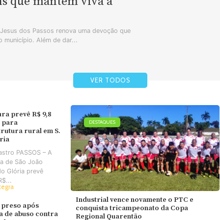
ns que mantêm viva a
m Jesus dos Passos renova uma devoção que
 município. Além de dar...
VER TODOS
ura prevê R$ 9,8
 para
DESTAQUES
trutura rural em S.
ória
astro PASSOS – A
ra de São João
do Glória prevê
R$...
tegra
Industrial vence novamente o PTC e
 preso após
conquista tricampeonato da Copa
va de abuso contra
Regional Quarentão