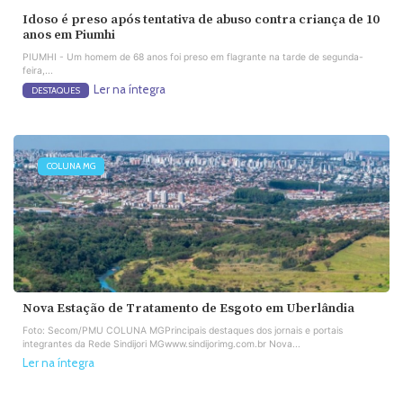
Idoso é preso após tentativa de abuso contra criança de 10
anos em Piumhi
PIUMHI - Um homem de 68 anos foi preso em flagrante na tarde de segunda-
feira,...
Ler na íntegra
DESTAQUES
COLUNA MG
Nova Estação de Tratamento de Esgoto em Uberlândia
Foto: Secom/PMU COLUNA MGPrincipais destaques dos jornais e portais
integrantes da Rede Sindijori MGwww.sindijorimg.com.br Nova...
Ler na íntegra