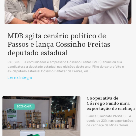
MDB agita cenário político de
Passos e lança Cossinho Freitas
deputado estadual
PASSOS - O comunicador e empresário Cóssinho Freitas (MDB) anunciou sua
candidatura a deputado estadual nas eleições deste ano. Filho do ex-prefeito e
ex-deputado estadual Cóssimo Baltazar de Freitas, ele...
Ler na íntegra
Cooperativa de
Córrego Fundo mira
ECONOMIA
exportação de cachaça
Bianca Simionato PASSOS - A
queda de 23% nas exportações
de cachaça de Minas Gerais...