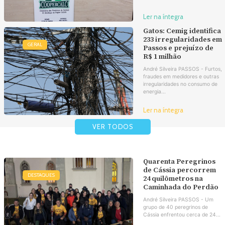
Ler na íntegra
Gatos: Cemig identifica
233 irregularidades em
GERAL
Passos e prejuízo de
R$ 1 milhão
André Silveira PASSOS - Furtos,
fraudes em medidores e outras
irregularidades no consumo de
energia...
Ler na íntegra
VER TODOS
Quarenta Peregrinos
de Cássia percorrem
DESTAQUES
24 quilômetros na
Caminhada do Perdão
André Silveira PASSOS - Um
grupo de 40 peregrinos de
Cássia enfrentou cerca de 24...