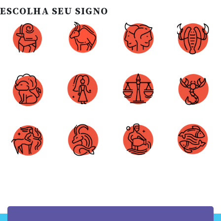
ESCOLHA SEU SIGNO
Áries
Touro
Gêmeos
Câncer
Leão
Virgem
Libra
Escorpião
Sagitário
Capricórnio
Aquário
Peixes