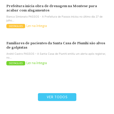
Prefeitura inicia obra de drenagem na Montese para
acabar com alagamentos
Bianca Simionato PASSOS - A Prefeitura de Passos iniciou no último dia 27 de
julho...
Ler na íntegra
DESTAQUES
Familiares de pacientes da Santa Casa de Piumhi são alvos
de golpistas
André Castro PASSOS – A Santa Casa de Piumhi emitiu um alerta após registrar,
no...
Ler na íntegra
DESTAQUES
VER TODOS