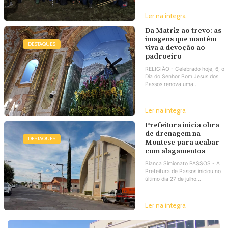
Ler na íntegra
Da Matriz ao trevo: as
imagens que mantêm
DESTAQUES
viva a devoção ao
padroeiro
RELIGIÃO - Celebrado hoje, 6, o
Dia do Senhor Bom Jesus dos
Passos renova uma...
Ler na íntegra
Prefeitura inicia obra
de drenagem na
DESTAQUES
Montese para acabar
com alagamentos
Bianca Simionato PASSOS - A
Prefeitura de Passos iniciou no
último dia 27 de julho...
Ler na íntegra