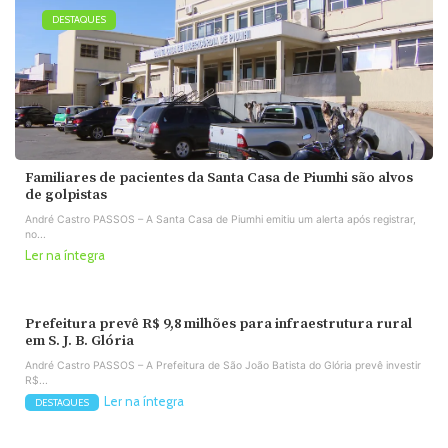
DESTAQUES
Familiares de pacientes da Santa Casa de Piumhi são alvos
de golpistas
André Castro PASSOS – A Santa Casa de Piumhi emitiu um alerta após registrar,
no...
Ler na íntegra
Prefeitura prevê R$ 9,8 milhões para infraestrutura rural
em S. J. B. Glória
André Castro PASSOS – A Prefeitura de São João Batista do Glória prevê investir
R$...
Ler na íntegra
DESTAQUES