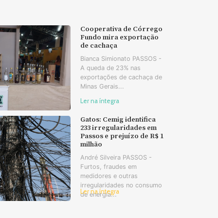
Cooperativa de Córrego
Fundo mira exportação
de cachaça
Bianca Simionato PASSOS -
A queda de 23% nas
exportações de cachaça de
Minas Gerais...
Ler na íntegra
Gatos: Cemig identifica
233 irregularidades em
Passos e prejuízo de R$ 1
milhão
André Silveira PASSOS -
Furtos, fraudes em
medidores e outras
irregularidades no consumo
Ler na íntegra
de energia...