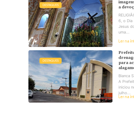
imagens
DESTAQUES
a devo
RELIGIÃO
6, o Di
Jesus d
uma...
Ler na ín
Prefeit
drenag
DESTAQUES
para a
alagam
Bianca 
A Prefei
iniciou 
julho...
Ler na ín