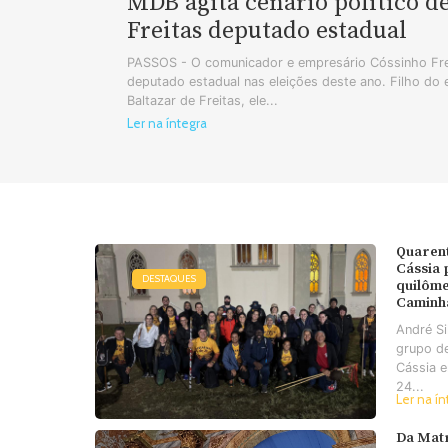
MDB agita cenário político d
Freitas deputado estadual
PASSOS - O comunicador e empresário Cóssinho Frei
deputado estadual nas eleições deste ano. Filho do
Baltazar de Freitas, ele...
Ler na íntegra
Quaren
Cássia
DESTAQUES
quilôme
Caminh
André S
grupo d
Cássia e
24...
Ler na ín
Da Matr