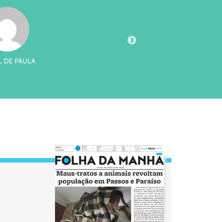
L DE PAULA
D