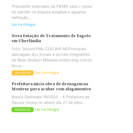
Presidente licenciado da FIEMG será o nome
do partido na disputa estadual e aguarda
definição...
Ler na íntegra
Nova Estação de Tratamento de Esgoto
em Uberlândia
Foto: Secom/PMU COLUNA MGPrincipais
destaques dos jornais e portais integrantes
da Rede Sindijori MGwww.sindijorimg.com.br
Nova...
Ler na íntegra
COLUNA MG
Prefeitura inicia obra de drenagem na
Montese para acabar com alagamentos
Bianca Simionato PASSOS - A Prefeitura de
Passos iniciou no último dia 27 de julho...
Ler na íntegra
DESTAQUES