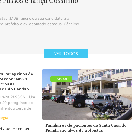
e Passos e lança Cossinho
tas (MDB) anunciou sua candidatura a
 ex-prefeito e ex-deputado estadual Cóssimo
VER TODOS
ta Peregrinos de
 percorrem 24
DESTAQUES
tros na
ada do Perdão
ilveira PASSOS - Um
e 40 peregrinos de
nfrentou cerca de
tegra
Familiares de pacientes da Santa Casa de
iz ao trevo: as
Piumhi são alvos de golpistas