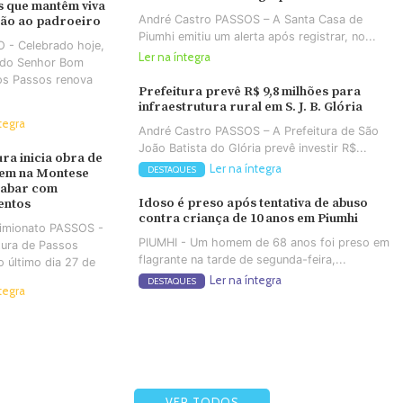
 que mantêm viva
André Castro PASSOS – A Santa Casa de
ção ao padroeiro
Piumhi emitiu um alerta após registrar, no...
 - Celebrado hoje,
Ler na íntegra
a do Senhor Bom
os Passos renova
Prefeitura prevê R$ 9,8 milhões para
infraestrutura rural em S. J. B. Glória
tegra
André Castro PASSOS – A Prefeitura de São
João Batista do Glória prevê investir R$...
ura inicia obra de
Ler na íntegra
DESTAQUES
em na Montese
cabar com
Idoso é preso após tentativa de abuso
entos
contra criança de 10 anos em Piumhi
Simionato PASSOS -
PIUMHI - Um homem de 68 anos foi preso em
tura de Passos
flagrante na tarde de segunda-feira,...
no último dia 27 de
Ler na íntegra
DESTAQUES
tegra
VER TODOS