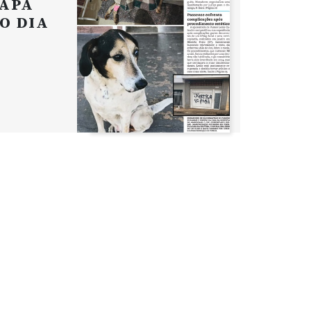
APA
O DIA