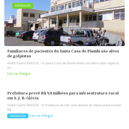
DESTAQUES
Familiares de pacientes da Santa Casa de Piumhi são alvos
de golpistas
André Castro PASSOS – A Santa Casa de Piumhi emitiu um alerta após registrar,
no...
Ler na íntegra
Prefeitura prevê R$ 9,8 milhões para infraestrutura rural
em S. J. B. Glória
André Castro PASSOS – A Prefeitura de São João Batista do Glória prevê investir
R$...
Ler na íntegra
DESTAQUES