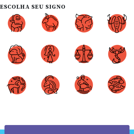
ESCOLHA SEU SIGNO
Áries
Touro
Gêmeos
Câncer
Leão
Virgem
Libra
Escorpião
Sagitário
Capricórnio
Aquário
Peixes