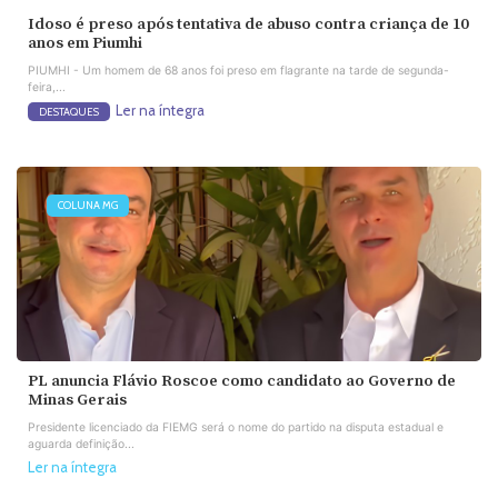
Idoso é preso após tentativa de abuso contra criança de 10
anos em Piumhi
PIUMHI - Um homem de 68 anos foi preso em flagrante na tarde de segunda-
feira,...
Ler na íntegra
DESTAQUES
COLUNA MG
PL anuncia Flávio Roscoe como candidato ao Governo de
Minas Gerais
Presidente licenciado da FIEMG será o nome do partido na disputa estadual e
aguarda definição...
Ler na íntegra