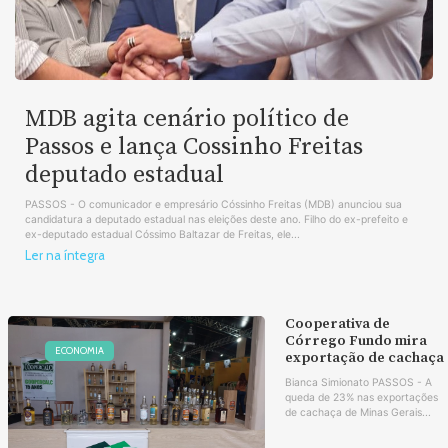
MDB agita cenário político de
Passos e lança Cossinho Freitas
deputado estadual
PASSOS - O comunicador e empresário Cóssinho Freitas (MDB) anunciou sua
candidatura a deputado estadual nas eleições deste ano. Filho do ex-prefeito e
ex-deputado estadual Cóssimo Baltazar de Freitas, ele...
Ler na íntegra
Cooperativa de
Córrego Fundo mira
ECONOMIA
exportação de cachaça
Bianca Simionato PASSOS - A
queda de 23% nas exportações
de cachaça de Minas Gerais...