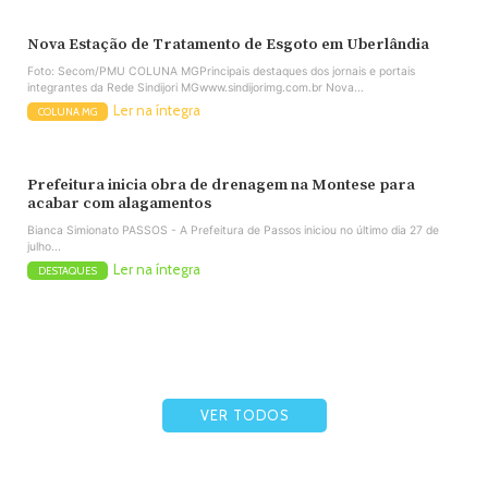
Nova Estação de Tratamento de Esgoto em Uberlândia
Foto: Secom/PMU COLUNA MGPrincipais destaques dos jornais e portais
integrantes da Rede Sindijori MGwww.sindijorimg.com.br Nova...
Ler na íntegra
COLUNA MG
Prefeitura inicia obra de drenagem na Montese para
acabar com alagamentos
Bianca Simionato PASSOS - A Prefeitura de Passos iniciou no último dia 27 de
julho...
Ler na íntegra
DESTAQUES
VER TODOS