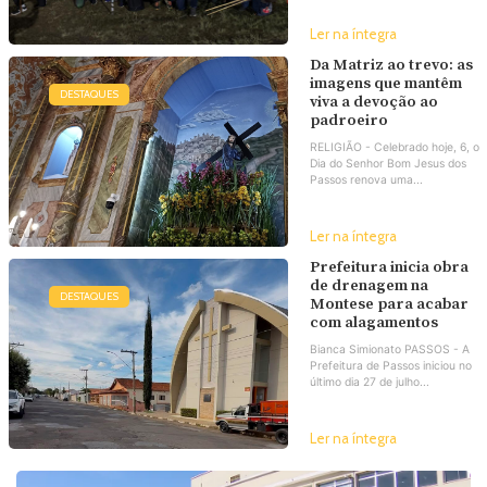
Ler na íntegra
Da Matriz ao trevo: as
imagens que mantêm
DESTAQUES
viva a devoção ao
padroeiro
RELIGIÃO - Celebrado hoje, 6, o
Dia do Senhor Bom Jesus dos
Passos renova uma...
Ler na íntegra
Prefeitura inicia obra
de drenagem na
DESTAQUES
Montese para acabar
com alagamentos
Bianca Simionato PASSOS - A
Prefeitura de Passos iniciou no
último dia 27 de julho...
Ler na íntegra