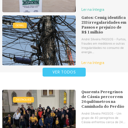
Ler na íntegra
Gatos: Cemig identifica
233 irregularidades em
GERAL
Passos e prejuízo de
R$ 1 milhão
André Silveira PASSOS - Furtos,
fraudes em medidores e outras
irregularidades no consumo de
energia...
Ler na íntegra
VER TODOS
Quarenta Peregrinos
de Cássia percorrem
DESTAQUES
24 quilômetros na
Caminhada do Perdão
André Silveira PASSOS - Um
grupo de 40 peregrinos de
Cássia enfrentou cerca de 24...