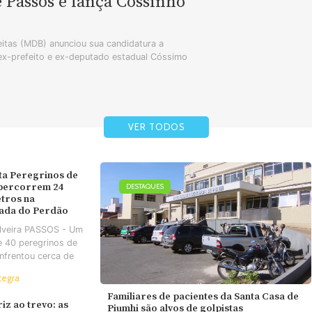
e Passos e lança Cossinho
tas (MDB) anunciou sua candidatura a
 ex-prefeito e ex-deputado estadual Cóssimo
VER TODOS
ta Peregrinos de
 percorrem 24
DESTAQUES
tros na
ada do Perdão
ilveira PASSOS - Um
e 40 peregrinos de
nfrentou cerca de
tegra
Familiares de pacientes da Santa Casa de
iz ao trevo: as
Piumhi são alvos de golpistas