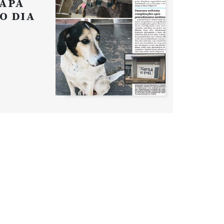
APA
O DIA