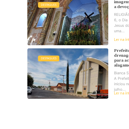
imagens
DESTAQUES
a devo
RELIGIÃO
6, o Di
Jesus d
uma...
Ler na ín
Prefeit
drenag
DESTAQUES
para a
alagam
Bianca 
A Prefei
iniciou 
julho...
Ler na ín