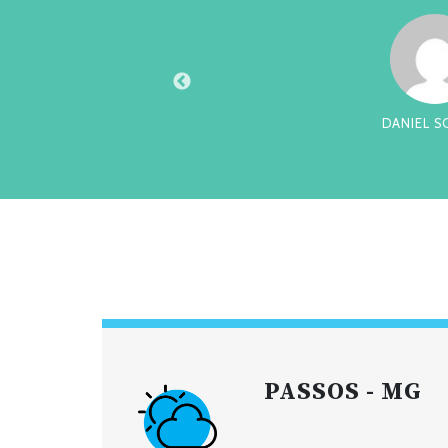
ULA
DANIEL S
PASSOS - MG