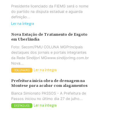
Presidente licenciado da FIEMG será o nome
do partido na disputa estadual e aguarda
definição...
Ler na íntegra
Nova Estação de Tratamento de Esgoto
em Uberlândia
Foto: Secom/PMU COLUNA MGPrincipais
destaques dos jornais e portais integrantes
da Rede Sindijori MGwww.sindijorimg.com.br
Nova...
Ler na íntegra
COLUNA MG
Prefeitura inicia obra de drenagem na
Montese para acabar com alagamentos
Bianca Simionato PASSOS - A Prefeitura de
Passos iniciou no último dia 27 de julho...
Ler na íntegra
DESTAQUES