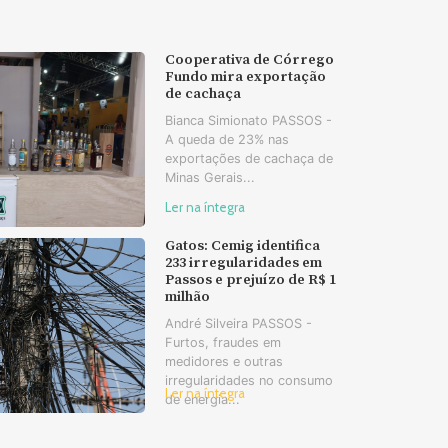
Cooperativa de Córrego
Fundo mira exportação
de cachaça
Bianca Simionato PASSOS -
A queda de 23% nas
exportações de cachaça de
Minas Gerais...
Ler na íntegra
Gatos: Cemig identifica
233 irregularidades em
Passos e prejuízo de R$ 1
milhão
André Silveira PASSOS -
Furtos, fraudes em
medidores e outras
irregularidades no consumo
Ler na íntegra
de energia...