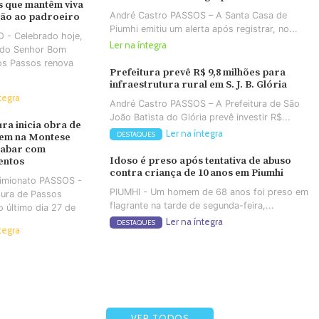
 que mantêm viva
André Castro PASSOS – A Santa Casa de
ção ao padroeiro
Piumhi emitiu um alerta após registrar, no...
 - Celebrado hoje,
Ler na íntegra
a do Senhor Bom
os Passos renova
Prefeitura prevê R$ 9,8 milhões para
infraestrutura rural em S. J. B. Glória
tegra
André Castro PASSOS – A Prefeitura de São
João Batista do Glória prevê investir R$...
ura inicia obra de
Ler na íntegra
DESTAQUES
em na Montese
cabar com
Idoso é preso após tentativa de abuso
entos
contra criança de 10 anos em Piumhi
Simionato PASSOS -
PIUMHI - Um homem de 68 anos foi preso em
tura de Passos
flagrante na tarde de segunda-feira,...
no último dia 27 de
Ler na íntegra
DESTAQUES
tegra
VER TODOS