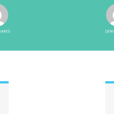
OARES
DEN