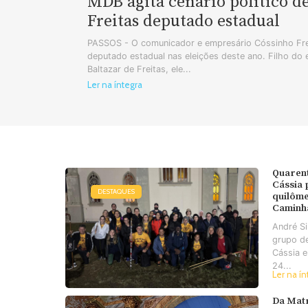
MDB agita cenário político d
Freitas deputado estadual
PASSOS - O comunicador e empresário Cóssinho Frei
deputado estadual nas eleições deste ano. Filho do
Baltazar de Freitas, ele...
Ler na íntegra
Quaren
Cássia
DESTAQUES
quilôme
Caminh
André S
grupo d
Cássia e
24...
Ler na ín
Da Matr