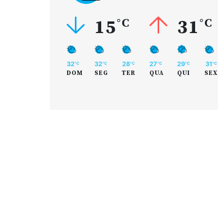
15
°C
31
°C
32
32
28
27
29
31
°C
°C
°C
°C
°C
°C
DOM
SEG
TER
QUA
QUI
SEX