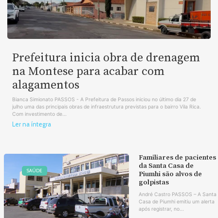
Prefeitura inicia obra de drenagem
na Montese para acabar com
alagamentos
Bianca Simionato PASSOS - A Prefeitura de Passos iniciou no último dia 27 de
julho uma das principais obras de infraestrutura previstas para o bairro Vila Rica.
Com investimento de...
Ler na íntegra
Familiares de pacientes
da Santa Casa de
SAÚDE
Piumhi são alvos de
golpistas
André Castro PASSOS – A Santa
Casa de Piumhi emitiu um alerta
após registrar, no...