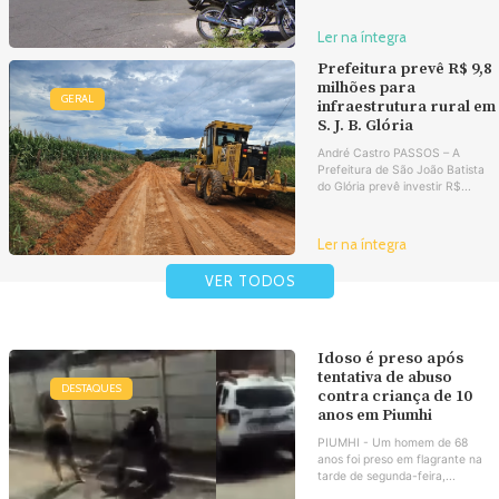
Ler na íntegra
Prefeitura prevê R$ 9,8
milhões para
GERAL
infraestrutura rural em
S. J. B. Glória
André Castro PASSOS – A
Prefeitura de São João Batista
do Glória prevê investir R$...
Ler na íntegra
VER TODOS
Idoso é preso após
tentativa de abuso
DESTAQUES
contra criança de 10
anos em Piumhi
PIUMHI - Um homem de 68
anos foi preso em flagrante na
tarde de segunda-feira,...