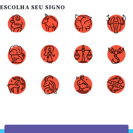
ESCOLHA SEU SIGNO
Áries
Touro
Gêmeos
Câncer
Leão
Virgem
Libra
Escorpião
Sagitário
Capricórnio
Aquário
Peixes