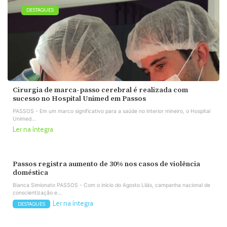
DESTAQUES
Cirurgia de marca-passo cerebral é realizada com
sucesso no Hospital Unimed em Passos
PASSOS - Em um marco significativo para a saúde no interior mineiro, o Hospital
Unimed...
Ler na íntegra
Passos registra aumento de 30% nos casos de violência
doméstica
Bianca Simionato PASSOS - Com o início do Agosto Lilás, campanha nacional de
conscientização e...
Ler na íntegra
DESTAQUES