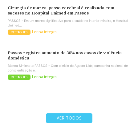
Cirurgia de marca-passo cerebral é realizada com
sucesso no Hospital Unimed em Passos
PASSOS - Em um marco significativo para a saúde no interior mineiro, o Hospital
Unimed...
Ler na íntegra
DESTAQUES
Passos registra aumento de 30% nos casos de violência
doméstica
Bianca Simionato PASSOS - Com o início do Agosto Lilás, campanha nacional de
conscientização e...
Ler na íntegra
DESTAQUES
VER TODOS