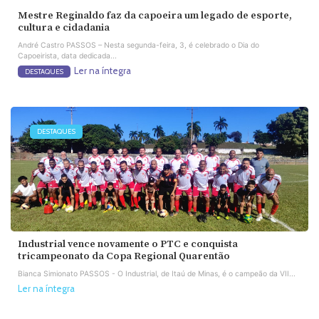
Mestre Reginaldo faz da capoeira um legado de esporte,
cultura e cidadania
André Castro PASSOS – Nesta segunda-feira, 3, é celebrado o Dia do
Capoeirista, data dedicada...
Ler na íntegra
DESTAQUES
DESTAQUES
Industrial vence novamente o PTC e conquista
tricampeonato da Copa Regional Quarentão
Bianca Simionato PASSOS - O Industrial, de Itaú de Minas, é o campeão da VII...
Ler na íntegra