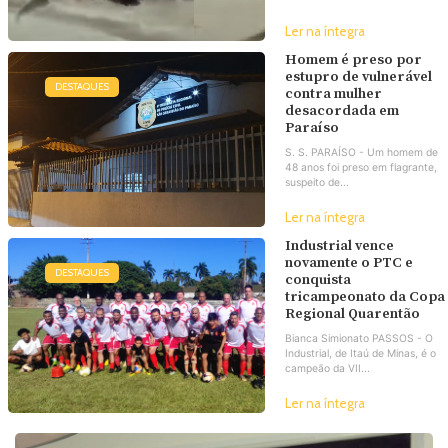
Ler na íntegra
Homem é preso por
estupro de vulnerável
DESTAQUES
contra mulher
desacordada em
Paraíso
S. S. PARAÍSO - Um homem de
48 anos foi preso em flagrante,
suspeito de...
Ler na íntegra
Industrial vence
novamente o PTC e
DESTAQUES
conquista
tricampeonato da Copa
Regional Quarentão
Bianca Simionato PASSOS - O
Industrial, de Itaú de Minas, é o
campeão da VII...
Ler na íntegra