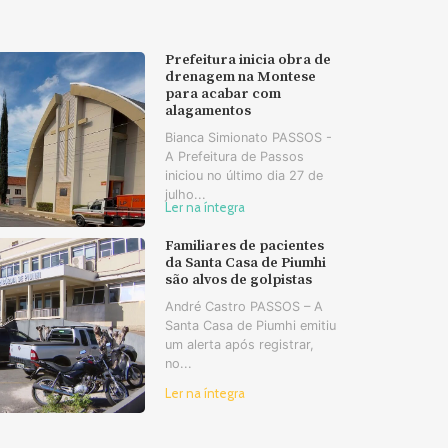
Prefeitura inicia obra de
drenagem na Montese
para acabar com
alagamentos
Bianca Simionato PASSOS -
A Prefeitura de Passos
iniciou no último dia 27 de
julho...
Ler na íntegra
Familiares de pacientes
da Santa Casa de Piumhi
são alvos de golpistas
André Castro PASSOS – A
Santa Casa de Piumhi emitiu
um alerta após registrar,
no...
Ler na íntegra