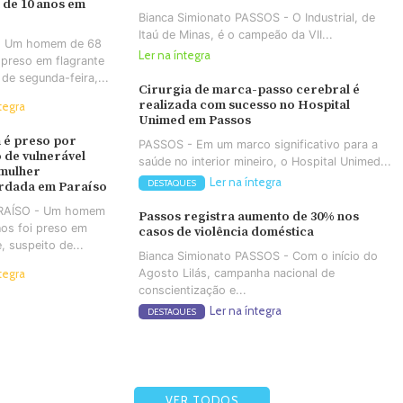
 de 10 anos em
Bianca Simionato PASSOS - O Industrial, de
Itaú de Minas, é o campeão da VII...
- Um homem de 68
Ler na íntegra
 preso em flagrante
 de segunda-feira,...
Cirurgia de marca-passo cerebral é
realizada com sucesso no Hospital
tegra
Unimed em Passos
é preso por
PASSOS - Em um marco significativo para a
 de vulnerável
saúde no interior mineiro, o Hospital Unimed...
 mulher
Ler na íntegra
DESTAQUES
rdada em Paraíso
ARAÍSO - Um homem
Passos registra aumento de 30% nos
os foi preso em
casos de violência doméstica
e, suspeito de...
Bianca Simionato PASSOS - Com o início do
Agosto Lilás, campanha nacional de
tegra
conscientização e...
Ler na íntegra
DESTAQUES
VER TODOS