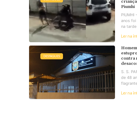
criança
Piumhi
PIUMHI 
anos foi
na tarde
Ler na ín
Homem 
estupro
DESTAQUES
contra
desaco
S. S. P
de 48 an
flagrant
Ler na ín