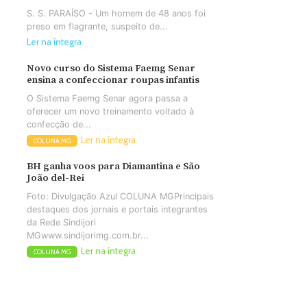
S. S. PARAÍSO - Um homem de 48 anos foi
preso em flagrante, suspeito de...
Ler na íntegra
Novo curso do Sistema Faemg Senar
ensina a confeccionar roupas infantis
O Sistema Faemg Senar agora passa a
oferecer um novo treinamento voltado à
confecção de...
Ler na íntegra
COLUNA MG
BH ganha voos para Diamantina e São
João del-Rei
Foto: Divulgação Azul COLUNA MGPrincipais
destaques dos jornais e portais integrantes
da Rede Sindijori
MGwww.sindijorimg.com.br...
Ler na íntegra
COLUNA MG