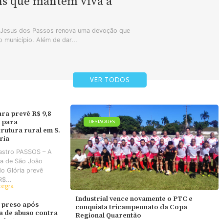
ns que mantêm viva a
m Jesus dos Passos renova uma devoção que
 município. Além de dar...
VER TODOS
ura prevê R$ 9,8
 para
DESTAQUES
trutura rural em S.
ória
astro PASSOS – A
ra de São João
do Glória prevê
R$...
tegra
Industrial vence novamente o PTC e
 preso após
conquista tricampeonato da Copa
va de abuso contra
Regional Quarentão