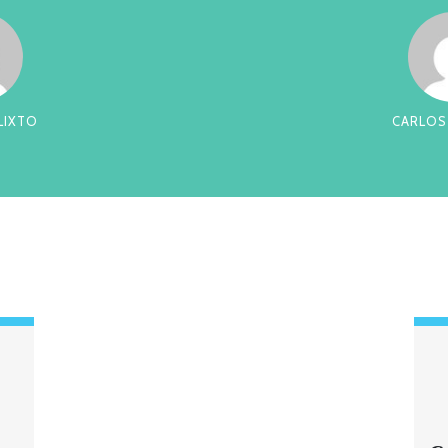
RREIRA
CES