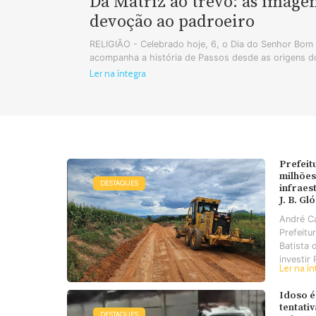
Da Matriz ao trevo: as image
devoção ao padroeiro
RELIGIÃO - Celebrado hoje, 6, o Dia do Senhor Bo
acompanha a história de Passos desde as origens do
Ler na íntegra
Prefeit
milhões
DESTAQUES
infraes
J. B. Gl
André C
Prefeitu
Batista 
investir 
Ler na ín
Idoso é
tentati
DESTAQUES