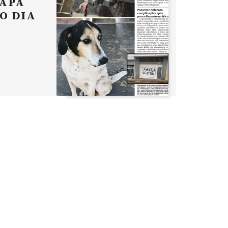
APA
O DIA