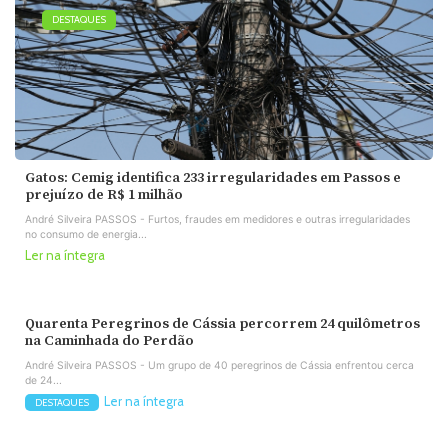
DESTAQUES
Gatos: Cemig identifica 233 irregularidades em Passos e
prejuízo de R$ 1 milhão
André Silveira PASSOS - Furtos, fraudes em medidores e outras irregularidades
no consumo de energia...
Ler na íntegra
Quarenta Peregrinos de Cássia percorrem 24 quilômetros
na Caminhada do Perdão
André Silveira PASSOS - Um grupo de 40 peregrinos de Cássia enfrentou cerca
de 24...
Ler na íntegra
DESTAQUES