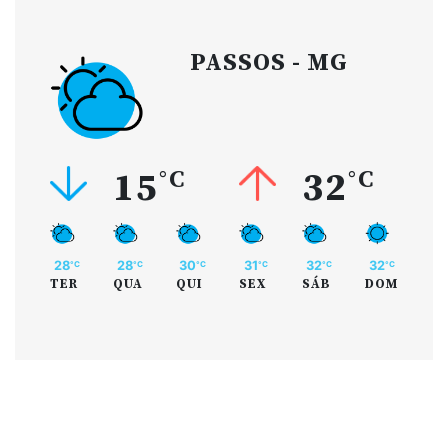
PASSOS - MG
15
°C
32
°C
28
28
30
31
32
32
°C
°C
°C
°C
°C
°C
TER
QUA
QUI
SEX
SÁB
DOM