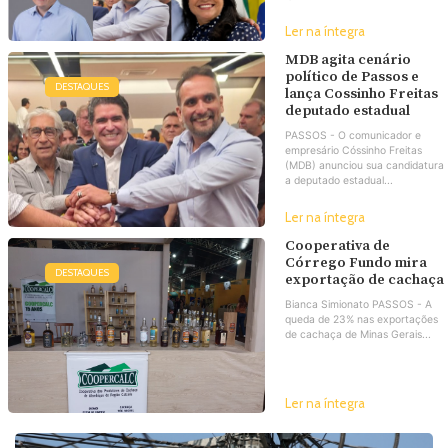
Ler na íntegra
MDB agita cenário
político de Passos e
DESTAQUES
lança Cossinho Freitas
deputado estadual
PASSOS - O comunicador e
empresário Cóssinho Freitas
(MDB) anunciou sua candidatura
a deputado estadual...
Ler na íntegra
Cooperativa de
Córrego Fundo mira
DESTAQUES
exportação de cachaça
Bianca Simionato PASSOS - A
queda de 23% nas exportações
de cachaça de Minas Gerais...
Ler na íntegra