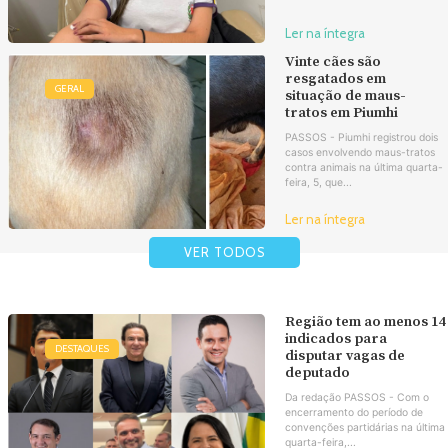
Ler na íntegra
Vinte cães são
resgatados em
GERAL
situação de maus-
tratos em Piumhi
PASSOS - Piumhi registrou dois
casos envolvendo maus-tratos
contra animais na última quarta-
feira, 5, que...
Ler na íntegra
VER TODOS
Região tem ao menos 14
indicados para
DESTAQUES
disputar vagas de
deputado
Da redação PASSOS - Com o
encerramento do período de
convenções partidárias na última
quarta-feira,...