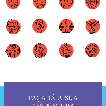
Áries
Touro
Gêmeos
Câncer
Leão
Virgem
Libra
Escorpião
Sagitário
Capricórnio
Aquário
Peixes
FAÇA JÁ A SUA