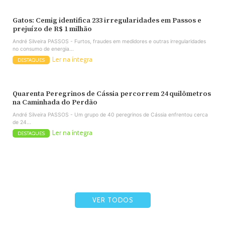
Gatos: Cemig identifica 233 irregularidades em Passos e
prejuízo de R$ 1 milhão
André Silveira PASSOS - Furtos, fraudes em medidores e outras irregularidades
no consumo de energia...
Ler na íntegra
DESTAQUES
Quarenta Peregrinos de Cássia percorrem 24 quilômetros
na Caminhada do Perdão
André Silveira PASSOS - Um grupo de 40 peregrinos de Cássia enfrentou cerca
de 24...
Ler na íntegra
DESTAQUES
VER TODOS