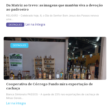
Da Matriz ao trevo: as imagens que mantêm viva a devoção
ao padroeiro
RELIGIÃO - Celebrado hoje, 6, o Dia do Senhor Bom Jesus dos Passos renova
uma...
Ler na íntegra
DESTAQUES
DESTAQUES
Cooperativa de Córrego Fundo mira exportação de
cachaça
Bianca Simionato PASSOS - A queda de 23% nas exportações de cachaça de
Minas Gerais...
Ler na íntegra