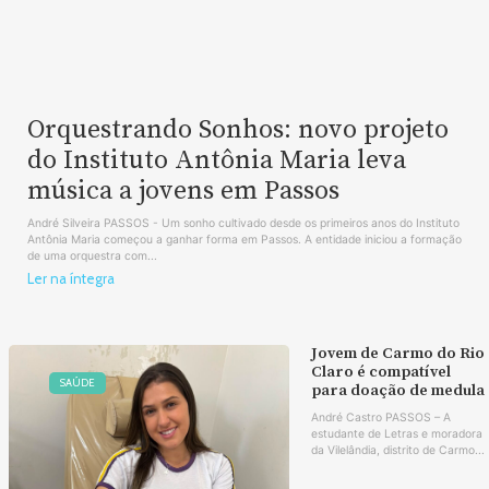
Orquestrando Sonhos: novo projeto
do Instituto Antônia Maria leva
música a jovens em Passos
André Silveira PASSOS - Um sonho cultivado desde os primeiros anos do Instituto
Antônia Maria começou a ganhar forma em Passos. A entidade iniciou a formação
de uma orquestra com...
Ler na íntegra
Jovem de Carmo do Rio
Claro é compatível
SAÚDE
para doação de medula
André Castro PASSOS – A
estudante de Letras e moradora
da Vilelândia, distrito de Carmo...