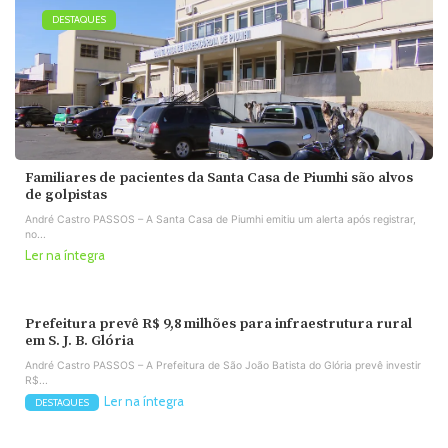
DESTAQUES
Familiares de pacientes da Santa Casa de Piumhi são alvos
de golpistas
André Castro PASSOS – A Santa Casa de Piumhi emitiu um alerta após registrar,
no...
Ler na íntegra
Prefeitura prevê R$ 9,8 milhões para infraestrutura rural
em S. J. B. Glória
André Castro PASSOS – A Prefeitura de São João Batista do Glória prevê investir
R$...
Ler na íntegra
DESTAQUES