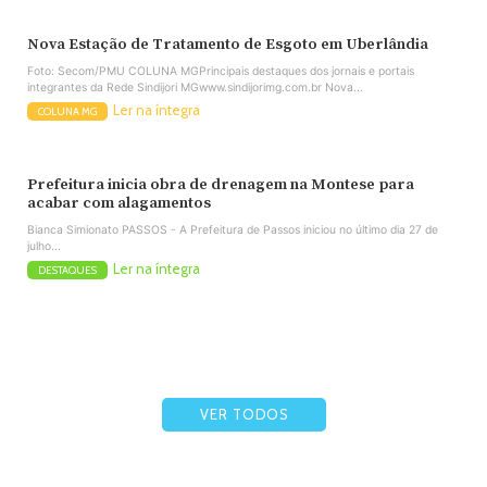
Nova Estação de Tratamento de Esgoto em Uberlândia
Foto: Secom/PMU COLUNA MGPrincipais destaques dos jornais e portais
integrantes da Rede Sindijori MGwww.sindijorimg.com.br Nova...
Ler na íntegra
COLUNA MG
Prefeitura inicia obra de drenagem na Montese para
acabar com alagamentos
Bianca Simionato PASSOS - A Prefeitura de Passos iniciou no último dia 27 de
julho...
Ler na íntegra
DESTAQUES
VER TODOS