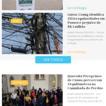
Ler na íntegra
Gatos: Cemig identifica
233 irregularidades em
GERAL
Passos e prejuízo de
R$ 1 milhão
André Silveira PASSOS - Furtos,
fraudes em medidores e outras
irregularidades no consumo de
energia...
Ler na íntegra
VER TODOS
Quarenta Peregrinos
de Cássia percorrem
DESTAQUES
24 quilômetros na
Caminhada do Perdão
André Silveira PASSOS - Um
grupo de 40 peregrinos de
Cássia enfrentou cerca de 24...