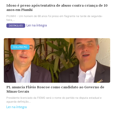
Idoso é preso após tentativa de abuso contra criança de 10
anos em Piumhi
PIUMHI - Um homem de 68 anos foi preso em flagrante na tarde de segunda-
feira,...
Ler na íntegra
DESTAQUES
COLUNA MG
PL anuncia Flávio Roscoe como candidato ao Governo de
Minas Gerais
Presidente licenciado da FIEMG será o nome do partido na disputa estadual e
aguarda definição...
Ler na íntegra