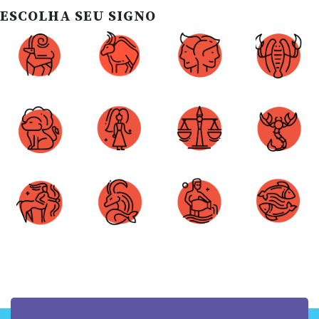
ESCOLHA SEU SIGNO
Áries
Touro
Gêmeos
Câncer
Leão
Virgem
Libra
Escorpião
Sagitário
Capricórnio
Aquário
Peixes