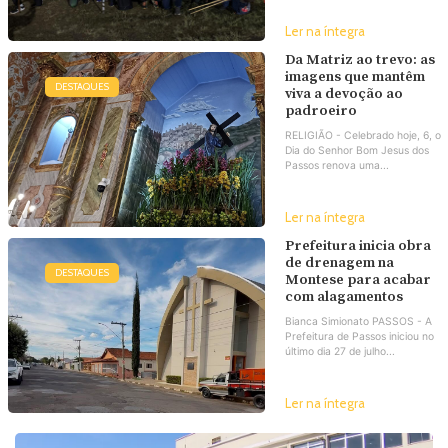
Ler na íntegra
Da Matriz ao trevo: as
imagens que mantêm
DESTAQUES
viva a devoção ao
padroeiro
RELIGIÃO - Celebrado hoje, 6, o
Dia do Senhor Bom Jesus dos
Passos renova uma...
Ler na íntegra
Prefeitura inicia obra
de drenagem na
DESTAQUES
Montese para acabar
com alagamentos
Bianca Simionato PASSOS - A
Prefeitura de Passos iniciou no
último dia 27 de julho...
Ler na íntegra