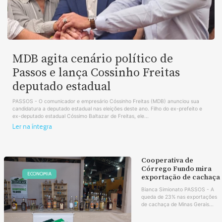
MDB agita cenário político de
Passos e lança Cossinho Freitas
deputado estadual
PASSOS - O comunicador e empresário Cóssinho Freitas (MDB) anunciou sua
candidatura a deputado estadual nas eleições deste ano. Filho do ex-prefeito e
ex-deputado estadual Cóssimo Baltazar de Freitas, ele...
Ler na íntegra
Cooperativa de
Córrego Fundo mira
ECONOMIA
exportação de cachaça
Bianca Simionato PASSOS - A
queda de 23% nas exportações
de cachaça de Minas Gerais...