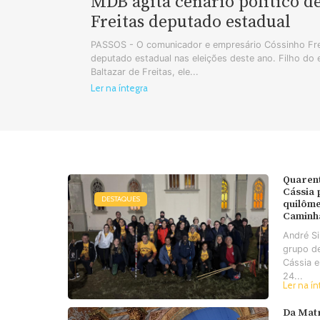
MDB agita cenário político d
Freitas deputado estadual
PASSOS - O comunicador e empresário Cóssinho Frei
deputado estadual nas eleições deste ano. Filho do
Baltazar de Freitas, ele...
Ler na íntegra
Quaren
Cássia
DESTAQUES
quilôme
Caminh
André S
grupo d
Cássia e
24...
Ler na ín
Da Matr