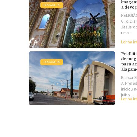
imagens
DESTAQUES
a devo
RELIGIÃO
6, o Di
Jesus d
uma...
Ler na ín
Prefeit
drenag
DESTAQUES
para a
alagam
Bianca 
A Prefei
iniciou 
julho...
Ler na ín