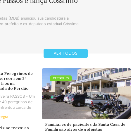
e Passos e lança Cossinho
tas (MDB) anunciou sua candidatura a
 ex-prefeito e ex-deputado estadual Cóssimo
VER TODOS
ta Peregrinos de
 percorrem 24
DESTAQUES
tros na
ada do Perdão
ilveira PASSOS - Um
e 40 peregrinos de
nfrentou cerca de
tegra
Familiares de pacientes da Santa Casa de
iz ao trevo: as
Piumhi são alvos de golpistas