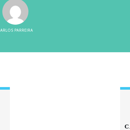
RREIRA
CES
C