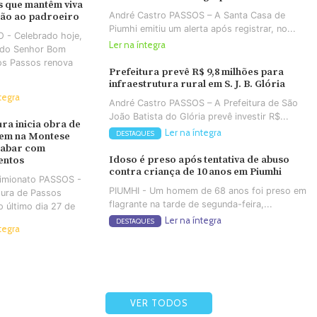
 que mantêm viva
André Castro PASSOS – A Santa Casa de
ção ao padroeiro
Piumhi emitiu um alerta após registrar, no...
 - Celebrado hoje,
Ler na íntegra
a do Senhor Bom
os Passos renova
Prefeitura prevê R$ 9,8 milhões para
infraestrutura rural em S. J. B. Glória
tegra
André Castro PASSOS – A Prefeitura de São
João Batista do Glória prevê investir R$...
ura inicia obra de
Ler na íntegra
DESTAQUES
em na Montese
cabar com
Idoso é preso após tentativa de abuso
entos
contra criança de 10 anos em Piumhi
Simionato PASSOS -
PIUMHI - Um homem de 68 anos foi preso em
tura de Passos
flagrante na tarde de segunda-feira,...
no último dia 27 de
Ler na íntegra
DESTAQUES
tegra
VER TODOS