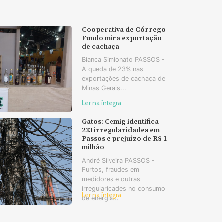
Cooperativa de Córrego
Fundo mira exportação
de cachaça
Bianca Simionato PASSOS -
A queda de 23% nas
exportações de cachaça de
Minas Gerais...
Ler na íntegra
Gatos: Cemig identifica
233 irregularidades em
Passos e prejuízo de R$ 1
milhão
André Silveira PASSOS -
Furtos, fraudes em
medidores e outras
irregularidades no consumo
Ler na íntegra
de energia...