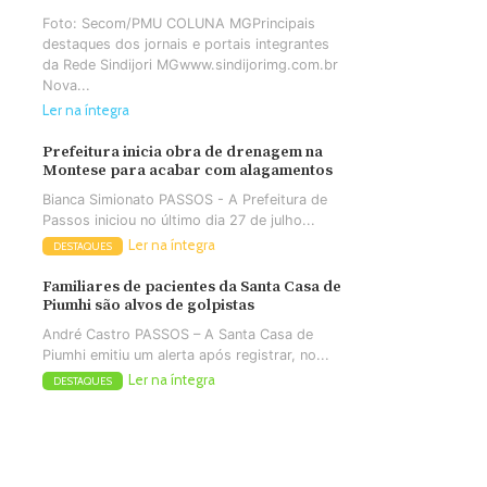
Foto: Secom/PMU COLUNA MGPrincipais
destaques dos jornais e portais integrantes
da Rede Sindijori MGwww.sindijorimg.com.br
Nova...
Ler na íntegra
Prefeitura inicia obra de drenagem na
Montese para acabar com alagamentos
Bianca Simionato PASSOS - A Prefeitura de
Passos iniciou no último dia 27 de julho...
Ler na íntegra
DESTAQUES
Familiares de pacientes da Santa Casa de
Piumhi são alvos de golpistas
André Castro PASSOS – A Santa Casa de
Piumhi emitiu um alerta após registrar, no...
Ler na íntegra
DESTAQUES