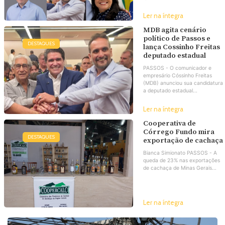
Ler na íntegra
MDB agita cenário
político de Passos e
DESTAQUES
lança Cossinho Freitas
deputado estadual
PASSOS - O comunicador e
empresário Cóssinho Freitas
(MDB) anunciou sua candidatura
a deputado estadual...
Ler na íntegra
Cooperativa de
Córrego Fundo mira
DESTAQUES
exportação de cachaça
Bianca Simionato PASSOS - A
queda de 23% nas exportações
de cachaça de Minas Gerais...
Ler na íntegra