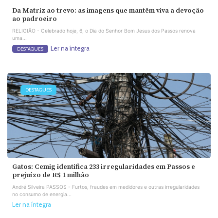
Da Matriz ao trevo: as imagens que mantêm viva a devoção
ao padroeiro
RELIGIÃO - Celebrado hoje, 6, o Dia do Senhor Bom Jesus dos Passos renova
uma...
Ler na íntegra
DESTAQUES
DESTAQUES
Gatos: Cemig identifica 233 irregularidades em Passos e
prejuízo de R$ 1 milhão
André Silveira PASSOS - Furtos, fraudes em medidores e outras irregularidades
no consumo de energia...
Ler na íntegra