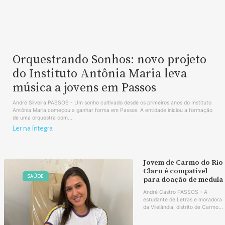
Orquestrando Sonhos: novo projeto
do Instituto Antônia Maria leva
música a jovens em Passos
André Silveira PASSOS - Um sonho cultivado desde os primeiros anos do Instituto
Antônia Maria começou a ganhar forma em Passos. A entidade iniciou a formação
de uma orquestra com...
Ler na íntegra
Jovem de Carmo do Rio
Claro é compatível
SAÚDE
para doação de medula
André Castro PASSOS – A
estudante de Letras e moradora
da Vilelândia, distrito de Carmo...