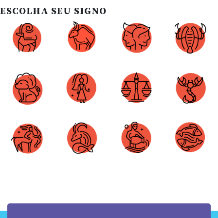
ESCOLHA SEU SIGNO
Áries
Touro
Gêmeos
Câncer
Leão
Virgem
Libra
Escorpião
Sagitário
Capricórnio
Aquário
Peixes