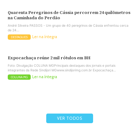
Quarenta Peregrinos de Cássia percorrem 24 quilômetros
na Caminhada do Perdão
André Silveira PASSOS - Um grupo de 40 peregrinos de Cássia enfrentou cerca
de 24...
Ler na íntegra
DESTAQUES
Expocachaça reúne 2 mil rótulos em BH
Foto: Divulgação COLUNA MGPrincipais destaques dos jornais e portais
integrantes da Rede Sindijori MGwww.sindijorimg.com.br Expocachaça...
Ler na íntegra
COLUNA MG
VER TODOS