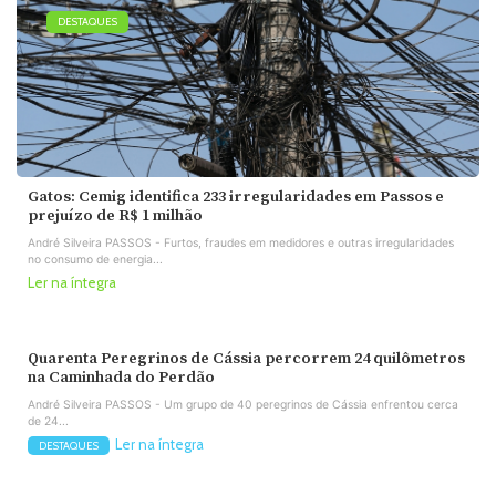
DESTAQUES
Gatos: Cemig identifica 233 irregularidades em Passos e
prejuízo de R$ 1 milhão
André Silveira PASSOS - Furtos, fraudes em medidores e outras irregularidades
no consumo de energia...
Ler na íntegra
Quarenta Peregrinos de Cássia percorrem 24 quilômetros
na Caminhada do Perdão
André Silveira PASSOS - Um grupo de 40 peregrinos de Cássia enfrentou cerca
de 24...
Ler na íntegra
DESTAQUES