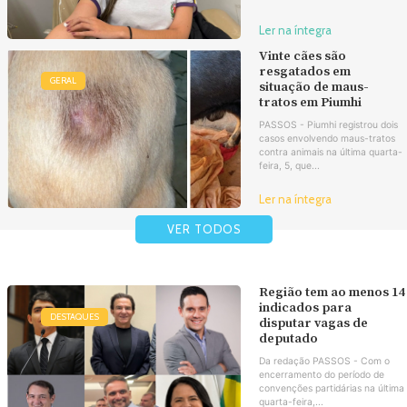
Ler na íntegra
Vinte cães são
resgatados em
GERAL
situação de maus-
tratos em Piumhi
PASSOS - Piumhi registrou dois
casos envolvendo maus-tratos
contra animais na última quarta-
feira, 5, que...
Ler na íntegra
VER TODOS
Região tem ao menos 14
indicados para
DESTAQUES
disputar vagas de
deputado
Da redação PASSOS - Com o
encerramento do período de
convenções partidárias na última
quarta-feira,...