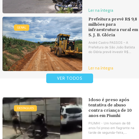
Ler na íntegra
Prefeitura prevê R$ 9,8
milhões para
GERAL
infraestrutura rural em
S. J. B. Glória
André Castro PASSOS – A
Prefeitura de São João Batista
do Glória prevê investir R$...
Ler na íntegra
VER TODOS
Idoso é preso após
tentativa de abuso
DESTAQUES
contra criança de 10
anos em Piumhi
PIUMHI - Um homem de 68
anos foi preso em flagrante na
tarde de segunda-feira,...