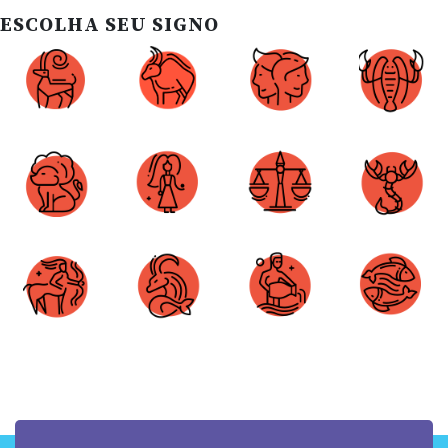
ESCOLHA SEU SIGNO
Áries
Touro
Gêmeos
Câncer
Leão
Virgem
Libra
Escorpião
Sagitário
Capricórnio
Aquário
Peixes