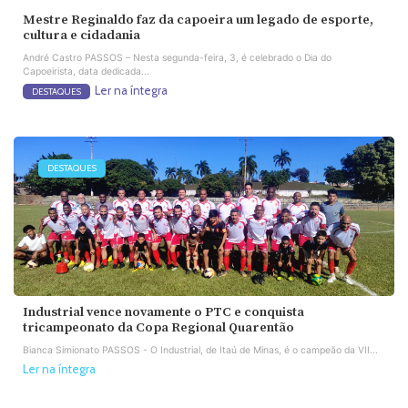
Mestre Reginaldo faz da capoeira um legado de esporte,
cultura e cidadania
André Castro PASSOS – Nesta segunda-feira, 3, é celebrado o Dia do
Capoeirista, data dedicada...
Ler na íntegra
DESTAQUES
DESTAQUES
Industrial vence novamente o PTC e conquista
tricampeonato da Copa Regional Quarentão
Bianca Simionato PASSOS - O Industrial, de Itaú de Minas, é o campeão da VII...
Ler na íntegra