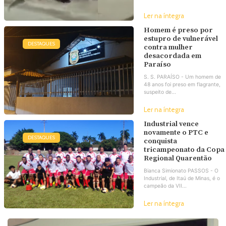
Ler na íntegra
Homem é preso por
estupro de vulnerável
DESTAQUES
contra mulher
desacordada em
Paraíso
S. S. PARAÍSO - Um homem de
48 anos foi preso em flagrante,
suspeito de...
Ler na íntegra
Industrial vence
novamente o PTC e
DESTAQUES
conquista
tricampeonato da Copa
Regional Quarentão
Bianca Simionato PASSOS - O
Industrial, de Itaú de Minas, é o
campeão da VII...
Ler na íntegra