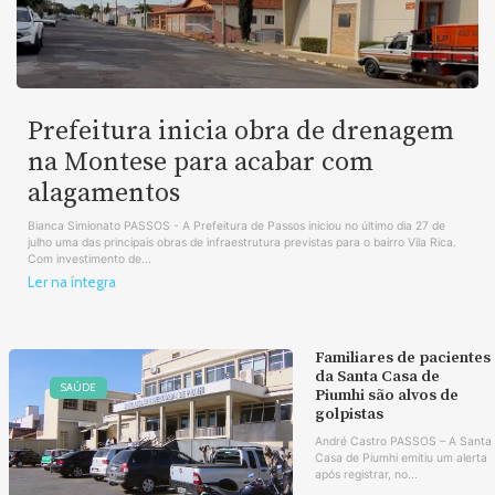
Prefeitura inicia obra de drenagem
na Montese para acabar com
alagamentos
Bianca Simionato PASSOS - A Prefeitura de Passos iniciou no último dia 27 de
julho uma das principais obras de infraestrutura previstas para o bairro Vila Rica.
Com investimento de...
Ler na íntegra
Familiares de pacientes
da Santa Casa de
SAÚDE
Piumhi são alvos de
golpistas
André Castro PASSOS – A Santa
Casa de Piumhi emitiu um alerta
após registrar, no...