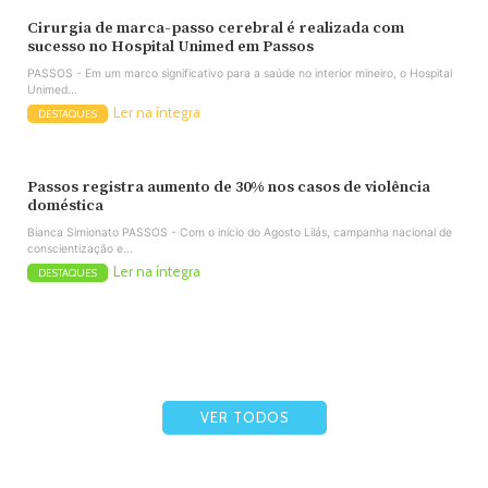
Cirurgia de marca-passo cerebral é realizada com
sucesso no Hospital Unimed em Passos
PASSOS - Em um marco significativo para a saúde no interior mineiro, o Hospital
Unimed...
Ler na íntegra
DESTAQUES
Passos registra aumento de 30% nos casos de violência
doméstica
Bianca Simionato PASSOS - Com o início do Agosto Lilás, campanha nacional de
conscientização e...
Ler na íntegra
DESTAQUES
VER TODOS