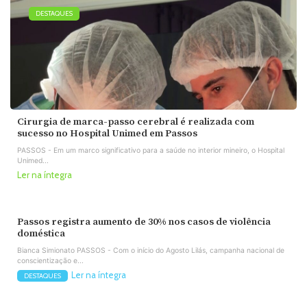
DESTAQUES
Cirurgia de marca-passo cerebral é realizada com
sucesso no Hospital Unimed em Passos
PASSOS - Em um marco significativo para a saúde no interior mineiro, o Hospital
Unimed...
Ler na íntegra
Passos registra aumento de 30% nos casos de violência
doméstica
Bianca Simionato PASSOS - Com o início do Agosto Lilás, campanha nacional de
conscientização e...
Ler na íntegra
DESTAQUES