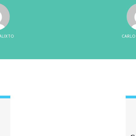
RREIRA
CES