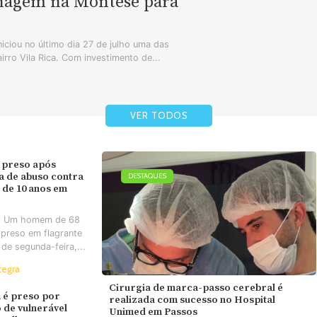
enagem na Montese para
iciou no último dia 27 de julho uma das
airro Vila Rica. Com investimento de...
VER TODOS
 preso após
va de abuso contra
DESTAQUES
 de 10 anos em
- Um homem de 68
 preso em flagrante
 de segunda-feira,...
tegra
Cirurgia de marca-passo cerebral é
é preso por
realizada com sucesso no Hospital
 de vulnerável
Unimed em Passos