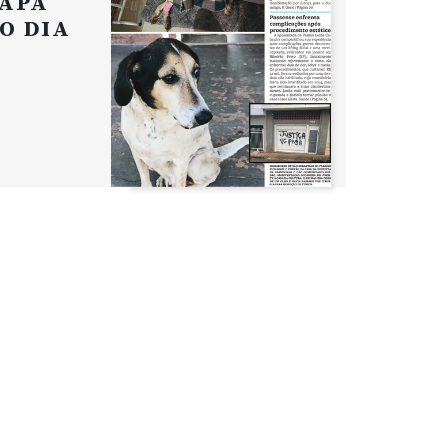
APA
O DIA