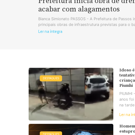
Prefeitura inicia obra de dr
acabar com alagamentos
Bianca Simionato PASSOS - A Prefeitura de Passos in
principais obras de infraestrutura previstas para o b
Ler na íntegra
Idoso é
tentati
DESTAQUES
criança
Piumhi
PIUMHI 
anos foi
na tarde
Ler na ín
Homem 
estupro
DESTAQUES