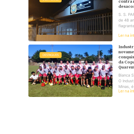
contra
desaco
S. S. P
de 48 an
flagrant
Ler na ín
Industr
novame
DESTAQUES
conquis
da Cop
Quaren
Bianca 
O Industr
Minas, é
Ler na ín