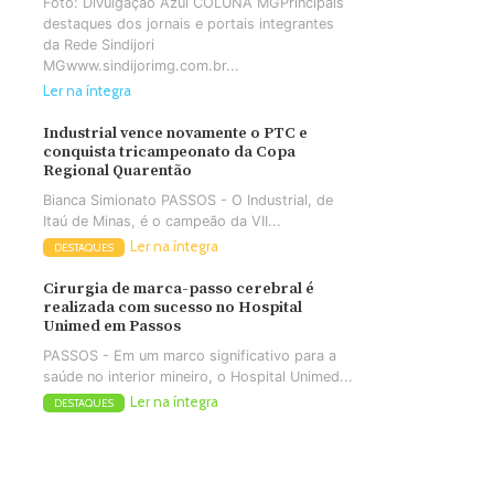
Foto: Divulgação Azul COLUNA MGPrincipais
destaques dos jornais e portais integrantes
da Rede Sindijori
MGwww.sindijorimg.com.br...
Ler na íntegra
Industrial vence novamente o PTC e
conquista tricampeonato da Copa
Regional Quarentão
Bianca Simionato PASSOS - O Industrial, de
Itaú de Minas, é o campeão da VII...
Ler na íntegra
DESTAQUES
Cirurgia de marca-passo cerebral é
realizada com sucesso no Hospital
Unimed em Passos
PASSOS - Em um marco significativo para a
saúde no interior mineiro, o Hospital Unimed...
Ler na íntegra
DESTAQUES