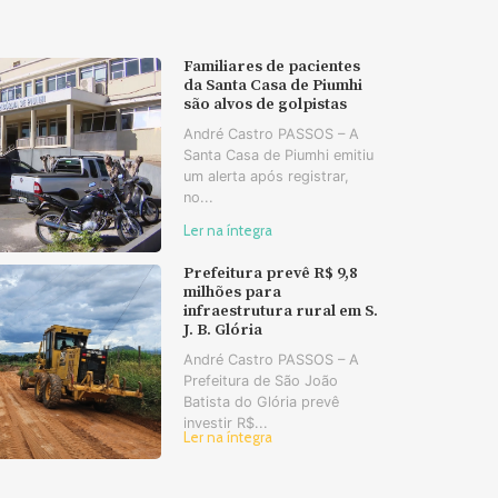
Familiares de pacientes
da Santa Casa de Piumhi
são alvos de golpistas
André Castro PASSOS – A
Santa Casa de Piumhi emitiu
um alerta após registrar,
no...
Ler na íntegra
Prefeitura prevê R$ 9,8
milhões para
infraestrutura rural em S.
J. B. Glória
André Castro PASSOS – A
Prefeitura de São João
Batista do Glória prevê
investir R$...
Ler na íntegra