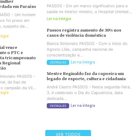
 mulher
PASSOS - Em um marco significativo para a
rdada em Paraíso
saúde no interior mineiro, o Hospital Unimed...
ARAÍSO - Um homem
Ler na íntegra
os foi preso em
e, suspeito de...
Passos registra aumento de 30% nos
casos de violência doméstica
tegra
Bianca Simionato PASSOS - Com o início do
ial vence
Agosto Lilás, campanha nacional de
nte o PTC e
conscientização e...
ta tricampeonato
Ler na íntegra
a Regional
DESTAQUES
tão
Mestre Reginaldo faz da capoeira um
Simionato PASSOS -
legado de esporte, cultura e cidadania
ial, de Itaú de
André Castro PASSOS – Nesta segunda-feira,
 o campeão da VII...
tegra
3, é celebrado o Dia do Capoeirista, data
dedicada...
Ler na íntegra
DESTAQUES
VER TODOS