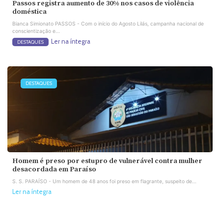
Passos registra aumento de 30% nos casos de violência
doméstica
Bianca Simionato PASSOS - Com o início do Agosto Lilás, campanha nacional de
conscientização e...
Ler na íntegra
DESTAQUES
DESTAQUES
Homem é preso por estupro de vulnerável contra mulher
desacordada em Paraíso
S. S. PARAÍSO - Um homem de 48 anos foi preso em flagrante, suspeito de...
Ler na íntegra