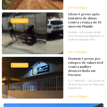
Ler na íntegra
Idoso é preso após
tentativa de abuso
DESTAQUES
contra criança de 10
anos em Piumhi
PIUMHI - Um homem de 68
anos foi preso em flagrante na
tarde de segunda-feira,...
Ler na íntegra
Homem é preso por
estupro de vulnerável
DESTAQUES
contra mulher
desacordada em
Paraíso
S. S. PARAÍSO - Um homem de
48 anos foi preso em flagrante,
suspeito de...
Ler na íntegra