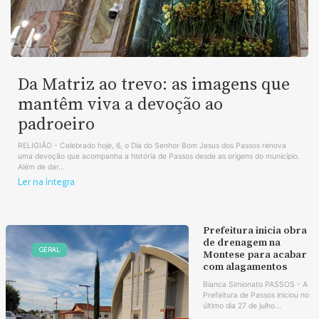
Da Matriz ao trevo: as imagens que
mantêm viva a devoção ao
padroeiro
RELIGIÃO - Celebrado hoje, 6, o Dia do Senhor Bom Jesus dos Passos renova
uma devoção que acompanha a história de Passos desde as origens do município.
Além de dar...
Ler na íntegra
Prefeitura inicia obra
de drenagem na
GERAL
Montese para acabar
com alagamentos
Bianca Simionato PASSOS - A
Prefeitura de Passos iniciou no
último dia 27 de julho...