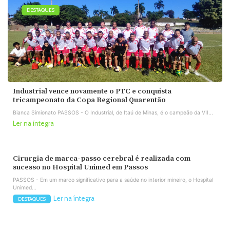
DESTAQUES
Industrial vence novamente o PTC e conquista
tricampeonato da Copa Regional Quarentão
Bianca Simionato PASSOS - O Industrial, de Itaú de Minas, é o campeão da VII...
Ler na íntegra
Cirurgia de marca-passo cerebral é realizada com
sucesso no Hospital Unimed em Passos
PASSOS - Em um marco significativo para a saúde no interior mineiro, o Hospital
Unimed...
Ler na íntegra
DESTAQUES