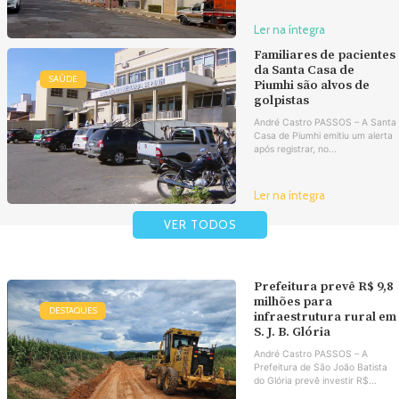
Ler na íntegra
Familiares de pacientes
da Santa Casa de
SAÚDE
Piumhi são alvos de
golpistas
André Castro PASSOS – A Santa
Casa de Piumhi emitiu um alerta
após registrar, no...
Ler na íntegra
VER TODOS
Prefeitura prevê R$ 9,8
milhões para
DESTAQUES
infraestrutura rural em
S. J. B. Glória
André Castro PASSOS – A
Prefeitura de São João Batista
do Glória prevê investir R$...