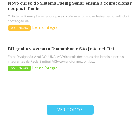
Novo curso do Sistema Faemg Senar ensina a confeccionar
roupas infantis
O Sistema Faemg Senar agora passa a oferecer um novo treinamento voltado à
confecção de...
Ler na íntegra
COLUNA MG
BH ganha voos para Diamantina e São João del-Rei
Foto: Divulgação Azul COLUNA MGPrincipais destaques dos jornais e portais
integrantes da Rede Sindijori MGwww.sindijorimg.com.br...
Ler na íntegra
COLUNA MG
VER TODOS