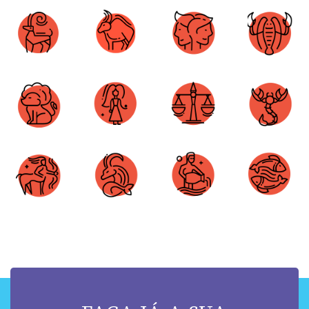
Áries
Touro
Gêmeos
Câncer
Leão
Virgem
Libra
Escorpião
Sagitário
Capricórnio
Aquário
Peixes