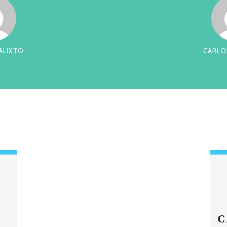
RREIRA
CES
C