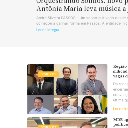
Orquestrando Sonhos: novo pr
Antônia Maria leva música a 
André Silveira PASSOS - Um sonho cultivado desde o
começou a ganhar forma em Passos. A entidade inic
Ler na íntegra
Região 
indicad
DESTAQUES
vagas 
Da reda
encerra
convençõ
última qu
Ler na ín
MDB agi
polític
DESTAQUES