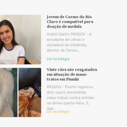
Jovem de Carmo do Rio
Claro é compatível para
doação de medula
André Castro PASSOS – A
estudante de Letras e
moradora da Vilelândia,
distrito de Carmo...
Ler na íntegra
Vinte cães são resgatados
em situação de maus-
tratos em Piumhi
PASSOS - Piumhi registrou
dois casos envolvendo
maus-tratos contra animais
na última quarta-feira, 5,
que...
Ler na íntegra