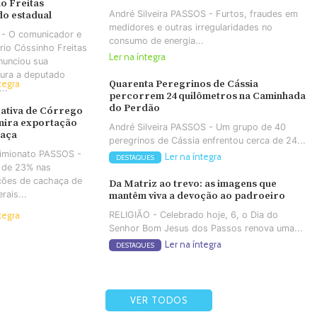
o Freitas
André Silveira PASSOS - Furtos, fraudes em
o estadual
medidores e outras irregularidades no
- O comunicador e
consumo de energia...
io Cóssinho Freitas
Ler na íntegra
nunciou sua
tura a deputado
Quarenta Peregrinos de Cássia
tegra
..
percorrem 24 quilômetros na Caminhada
do Perdão
ativa de Córrego
mira exportação
André Silveira PASSOS - Um grupo de 40
haça
peregrinos de Cássia enfrentou cerca de 24...
Simionato PASSOS -
Ler na íntegra
DESTAQUES
 de 23% nas
ções de cachaça de
Da Matriz ao trevo: as imagens que
rais...
mantêm viva a devoção ao padroeiro
RELIGIÃO - Celebrado hoje, 6, o Dia do
tegra
Senhor Bom Jesus dos Passos renova uma...
Ler na íntegra
DESTAQUES
VER TODOS