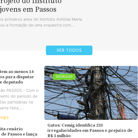
ojeto do Instituto
jovens em Passos
s primeiros anos do Instituto Antônia Maria
iou a formação de uma orquestra com...
VER TODOS
tem ao menos 14
os para disputar
DESTAQUES
de deputado
ção PASSOS - Com o
mento do período de
es partidárias na
arta-feira,...
tegra
Gatos: Cemig identifica 233
ta cenário
irregularidades em Passos e prejuízo de
o de Passos e lança
R$ 1 milhão