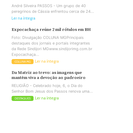
André Silveira PASSOS - Um grupo de 40
peregrinos de Cássia enfrentou cerca de 24...
Ler na íntegra
Expocachaça reúne 2 mil rótulos em BH
Foto: Divulgação COLUNA MGPrincipais
destaques dos jornais e portais integrantes
da Rede Sindijori MGwww.sindijorimg.com.br
Expocachaça...
Ler na íntegra
COLUNA MG
Da Matriz ao trevo: as imagens que
mantêm viva a devoção ao padroeiro
RELIGIÃO - Celebrado hoje, 6, o Dia do
Senhor Bom Jesus dos Passos renova uma...
Ler na íntegra
DESTAQUES