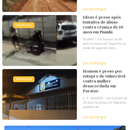
Ler na íntegra
Idoso é preso após
tentativa de abuso
DESTAQUES
contra criança de 10
anos em Piumhi
PIUMHI - Um homem de 68
anos foi preso em flagrante na
tarde de segunda-feira,...
Ler na íntegra
Homem é preso por
estupro de vulnerável
DESTAQUES
contra mulher
desacordada em
Paraíso
S. S. PARAÍSO - Um homem de
48 anos foi preso em flagrante,
suspeito de...
Ler na íntegra