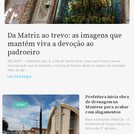
Da Matriz ao trevo: as imagens que
mantêm viva a devoção ao
padroeiro
RELIGIÃO - Celebrado hoje, 6, o Dia do Senhor Bom Jesus dos Passos renova
uma devoção que acompanha a história de Passos desde as origens do município.
Além de dar...
Ler na íntegra
Prefeitura inicia obra
de drenagem na
GERAL
Montese para acabar
com alagamentos
Bianca Simionato PASSOS - A
Prefeitura de Passos iniciou no
último dia 27 de julho...