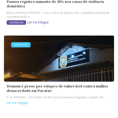
Passos registra aumento de 30% nos casos de violência
doméstica
Bianca Simionato PASSOS - Com o início do Agosto Lilás, campanha nacional de
conscientização e...
Ler na íntegra
DESTAQUES
DESTAQUES
Homem é preso por estupro de vulnerável contra mulher
desacordada em Paraíso
S. S. PARAÍSO - Um homem de 48 anos foi preso em flagrante, suspeito de...
Ler na íntegra