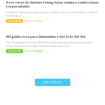
Novo curso do Sistema Faemg Senar ensina a confeccionar
roupas infantis
O Sistema Faemg Senar agora passa a oferecer um novo treinamento voltado à
confecção de...
Ler na íntegra
COLUNA MG
BH ganha voos para Diamantina e São João del-Rei
Foto: Divulgação Azul COLUNA MGPrincipais destaques dos jornais e portais
integrantes da Rede Sindijori MGwww.sindijorimg.com.br...
Ler na íntegra
COLUNA MG
VER TODOS