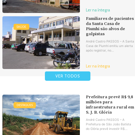
Ler na íntegra
Familiares de pacientes
da Santa Casa de
SAÚDE
Piumhi são alvos de
golpistas
André Castro PASSOS – A Santa
Casa de Piumhi emitiu um alerta
após registrar, no...
Ler na íntegra
VER TODOS
Prefeitura prevê R$ 9,8
milhões para
DESTAQUES
infraestrutura rural em
S. J. B. Glória
André Castro PASSOS – A
Prefeitura de São João Batista
do Glória prevê investir R$...