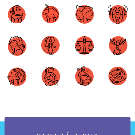
Áries
Touro
Gêmeos
Câncer
Leão
Virgem
Libra
Escorpião
Sagitário
Capricórnio
Aquário
Peixes