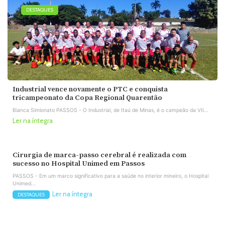
DESTAQUES
Industrial vence novamente o PTC e conquista
tricampeonato da Copa Regional Quarentão
Bianca Simionato PASSOS - O Industrial, de Itaú de Minas, é o campeão da VII...
Ler na íntegra
Cirurgia de marca-passo cerebral é realizada com
sucesso no Hospital Unimed em Passos
PASSOS - Em um marco significativo para a saúde no interior mineiro, o Hospital
Unimed...
Ler na íntegra
DESTAQUES