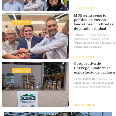
Ler na íntegra
MDB agita cenário
político de Passos e
DESTAQUES
lança Cossinho Freitas
deputado estadual
PASSOS - O comunicador e
empresário Cóssinho Freitas
(MDB) anunciou sua candidatura
a deputado estadual...
Ler na íntegra
Cooperativa de
Córrego Fundo mira
DESTAQUES
exportação de cachaça
Bianca Simionato PASSOS - A
queda de 23% nas exportações
de cachaça de Minas Gerais...
Ler na íntegra