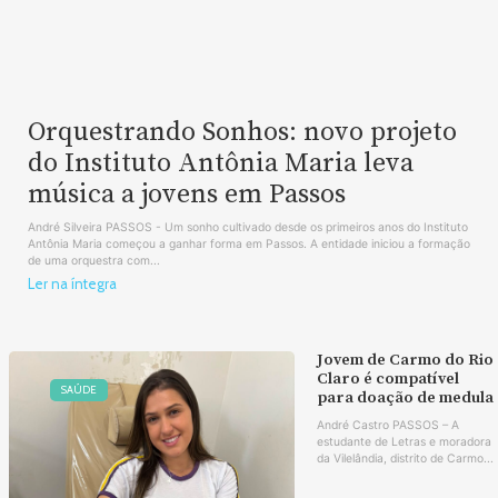
Orquestrando Sonhos: novo projeto
do Instituto Antônia Maria leva
música a jovens em Passos
André Silveira PASSOS - Um sonho cultivado desde os primeiros anos do Instituto
Antônia Maria começou a ganhar forma em Passos. A entidade iniciou a formação
de uma orquestra com...
Ler na íntegra
Jovem de Carmo do Rio
Claro é compatível
SAÚDE
para doação de medula
André Castro PASSOS – A
estudante de Letras e moradora
da Vilelândia, distrito de Carmo...