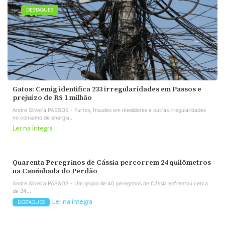
DESTAQUES
Gatos: Cemig identifica 233 irregularidades em Passos e
prejuízo de R$ 1 milhão
André Silveira PASSOS - Furtos, fraudes em medidores e outras irregularidades
no consumo de energia...
Ler na íntegra
Quarenta Peregrinos de Cássia percorrem 24 quilômetros
na Caminhada do Perdão
André Silveira PASSOS - Um grupo de 40 peregrinos de Cássia enfrentou cerca
de 24...
Ler na íntegra
DESTAQUES