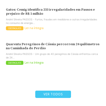
Gatos: Cemig identifica 233 irregularidades em Passos e
prejuízo de R$ 1 milhão
André Silveira PASSOS - Furtos, fraudes em medidores e outras irregularidades
no consumo de energia...
Ler na íntegra
DESTAQUES
Quarenta Peregrinos de Cássia percorrem 24 quilômetros
na Caminhada do Perdão
André Silveira PASSOS - Um grupo de 40 peregrinos de Cássia enfrentou cerca
de 24...
Ler na íntegra
DESTAQUES
VER TODOS