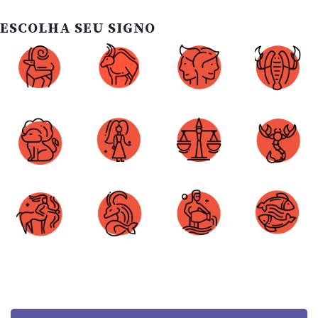
ESCOLHA SEU SIGNO
Áries
Touro
Gêmeos
Câncer
Leão
Virgem
Libra
Escorpião
Sagitário
Capricórnio
Aquário
Peixes