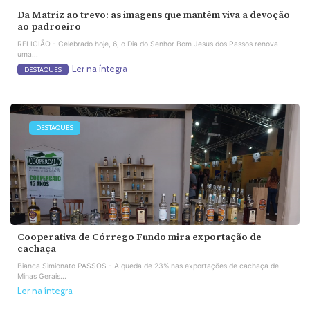
Da Matriz ao trevo: as imagens que mantêm viva a devoção
ao padroeiro
RELIGIÃO - Celebrado hoje, 6, o Dia do Senhor Bom Jesus dos Passos renova
uma...
Ler na íntegra
DESTAQUES
DESTAQUES
Cooperativa de Córrego Fundo mira exportação de
cachaça
Bianca Simionato PASSOS - A queda de 23% nas exportações de cachaça de
Minas Gerais...
Ler na íntegra