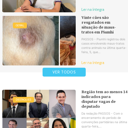
Ler na íntegra
Vinte cães são
resgatados em
GERAL
situação de maus-
tratos em Piumhi
PASSOS - Piumhi registrou dois
casos envolvendo maus-tratos
contra animais na última quarta-
feira, 5, que...
Ler na íntegra
VER TODOS
Região tem ao menos 14
indicados para
DESTAQUES
disputar vagas de
deputado
Da redação PASSOS - Com o
encerramento do período de
convenções partidárias na última
quarta-feira,...