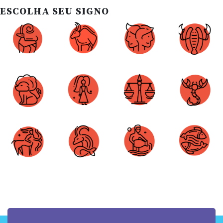
ESCOLHA SEU SIGNO
Áries
Touro
Gêmeos
Câncer
Leão
Virgem
Libra
Escorpião
Sagitário
Capricórnio
Aquário
Peixes