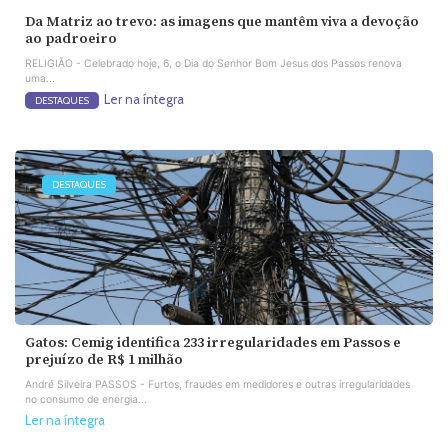
Da Matriz ao trevo: as imagens que mantêm viva a devoção
ao padroeiro
RELIGIÃO - Celebrado hoje, 6, o Dia do Senhor Bom Jesus dos Passos renova
uma...
Ler na íntegra
DESTAQUES
DESTAQUES
Gatos: Cemig identifica 233 irregularidades em Passos e
prejuízo de R$ 1 milhão
André Silveira PASSOS - Furtos, fraudes em medidores e outras irregularidades
no consumo de energia...
Ler na íntegra