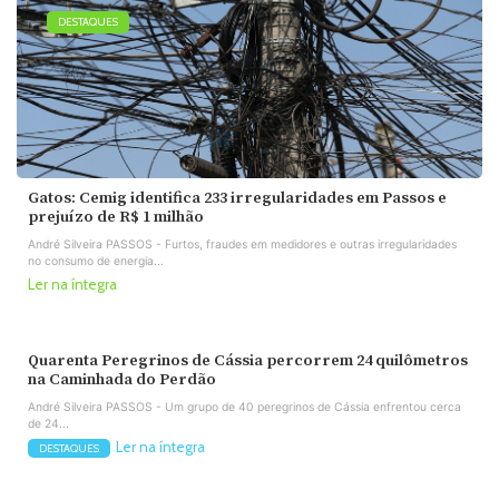
DESTAQUES
Gatos: Cemig identifica 233 irregularidades em Passos e
prejuízo de R$ 1 milhão
André Silveira PASSOS - Furtos, fraudes em medidores e outras irregularidades
no consumo de energia...
Ler na íntegra
Quarenta Peregrinos de Cássia percorrem 24 quilômetros
na Caminhada do Perdão
André Silveira PASSOS - Um grupo de 40 peregrinos de Cássia enfrentou cerca
de 24...
Ler na íntegra
DESTAQUES