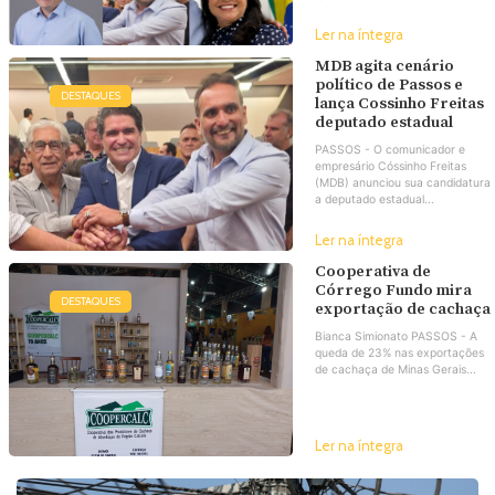
Ler na íntegra
MDB agita cenário
político de Passos e
DESTAQUES
lança Cossinho Freitas
deputado estadual
PASSOS - O comunicador e
empresário Cóssinho Freitas
(MDB) anunciou sua candidatura
a deputado estadual...
Ler na íntegra
Cooperativa de
Córrego Fundo mira
DESTAQUES
exportação de cachaça
Bianca Simionato PASSOS - A
queda de 23% nas exportações
de cachaça de Minas Gerais...
Ler na íntegra