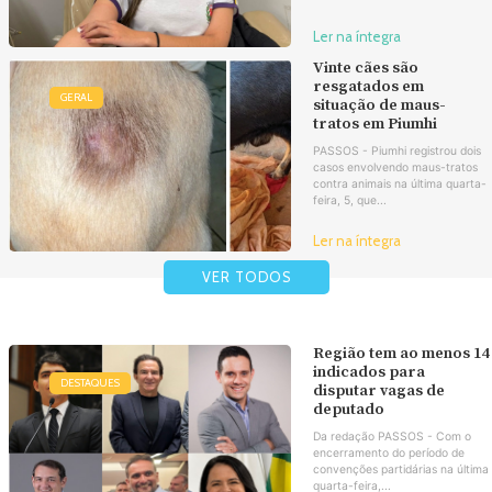
Ler na íntegra
Vinte cães são
resgatados em
GERAL
situação de maus-
tratos em Piumhi
PASSOS - Piumhi registrou dois
casos envolvendo maus-tratos
contra animais na última quarta-
feira, 5, que...
Ler na íntegra
VER TODOS
Região tem ao menos 14
indicados para
DESTAQUES
disputar vagas de
deputado
Da redação PASSOS - Com o
encerramento do período de
convenções partidárias na última
quarta-feira,...