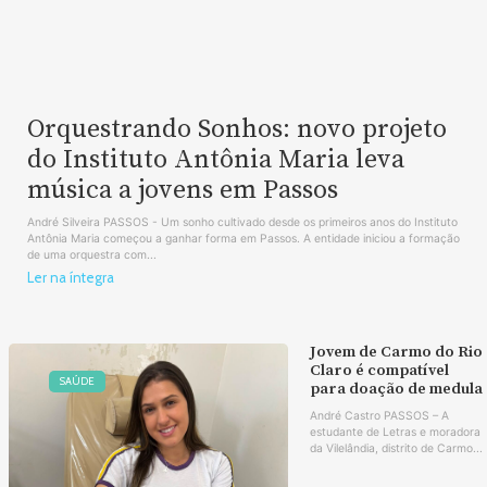
Orquestrando Sonhos: novo projeto
do Instituto Antônia Maria leva
música a jovens em Passos
André Silveira PASSOS - Um sonho cultivado desde os primeiros anos do Instituto
Antônia Maria começou a ganhar forma em Passos. A entidade iniciou a formação
de uma orquestra com...
Ler na íntegra
Jovem de Carmo do Rio
Claro é compatível
SAÚDE
para doação de medula
André Castro PASSOS – A
estudante de Letras e moradora
da Vilelândia, distrito de Carmo...