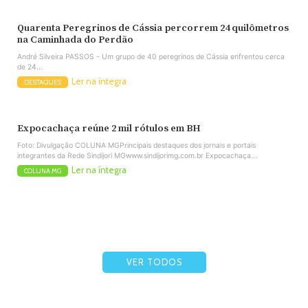
Quarenta Peregrinos de Cássia percorrem 24 quilômetros
na Caminhada do Perdão
André Silveira PASSOS - Um grupo de 40 peregrinos de Cássia enfrentou cerca
de 24...
Ler na íntegra
DESTAQUES
Expocachaça reúne 2 mil rótulos em BH
Foto: Divulgação COLUNA MGPrincipais destaques dos jornais e portais
integrantes da Rede Sindijori MGwww.sindijorimg.com.br Expocachaça...
Ler na íntegra
COLUNA MG
VER TODOS