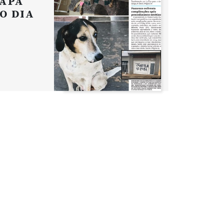
APA
O DIA