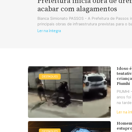
Prefeitura inicia obra de dr
acabar com alagamentos
Bianca Simionato PASSOS - A Prefeitura de Passos in
principais obras de infraestrutura previstas para o b
Ler na íntegra
Idoso é
tentati
DESTAQUES
criança
Piumhi
PIUMHI 
anos foi
na tarde
Ler na ín
Homem 
estupro
DESTAQUES