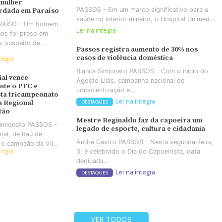
 mulher
PASSOS - Em um marco significativo para a
rdada em Paraíso
saúde no interior mineiro, o Hospital Unimed...
ARAÍSO - Um homem
Ler na íntegra
os foi preso em
e, suspeito de...
Passos registra aumento de 30% nos
casos de violência doméstica
tegra
Bianca Simionato PASSOS - Com o início do
ial vence
Agosto Lilás, campanha nacional de
nte o PTC e
conscientização e...
ta tricampeonato
Ler na íntegra
a Regional
DESTAQUES
tão
Mestre Reginaldo faz da capoeira um
Simionato PASSOS -
legado de esporte, cultura e cidadania
ial, de Itaú de
André Castro PASSOS – Nesta segunda-feira,
 o campeão da VII...
tegra
3, é celebrado o Dia do Capoeirista, data
dedicada...
Ler na íntegra
DESTAQUES
VER TODOS