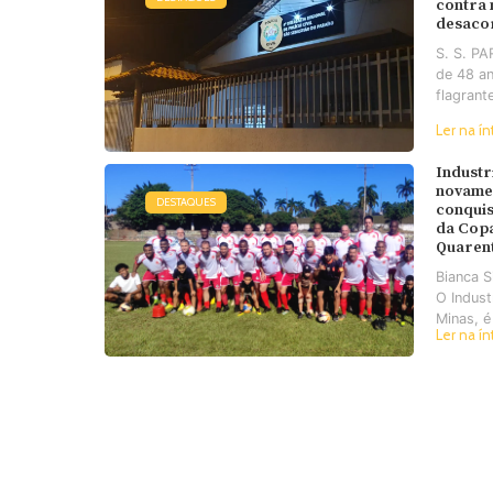
contra
desaco
S. S. P
de 48 an
flagrant
Ler na ín
Industr
novame
DESTAQUES
conquis
da Cop
Quaren
Bianca 
O Industr
Minas, é
Ler na ín