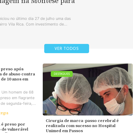
enagem na Montese para
iciou no último dia 27 de julho uma das
airro Vila Rica. Com investimento de...
VER TODOS
 preso após
va de abuso contra
DESTAQUES
 de 10 anos em
- Um homem de 68
 preso em flagrante
 de segunda-feira,...
tegra
Cirurgia de marca-passo cerebral é
é preso por
realizada com sucesso no Hospital
 de vulnerável
Unimed em Passos