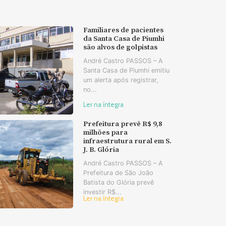
Familiares de pacientes
da Santa Casa de Piumhi
são alvos de golpistas
André Castro PASSOS – A
Santa Casa de Piumhi emitiu
um alerta após registrar,
no...
Ler na íntegra
Prefeitura prevê R$ 9,8
milhões para
infraestrutura rural em S.
J. B. Glória
André Castro PASSOS – A
Prefeitura de São João
Batista do Glória prevê
investir R$...
Ler na íntegra