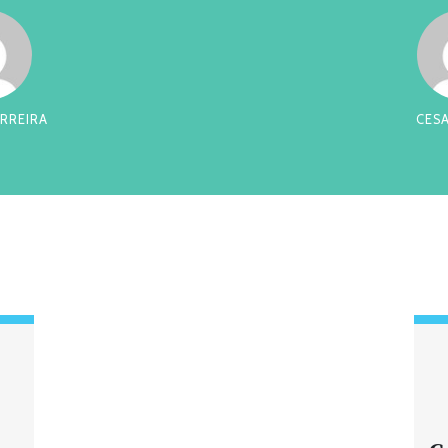
RREIRA
CES