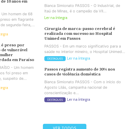
 de 10 anos em
Bianca Simionato PASSOS - O Industrial, de
Itaú de Minas, é o campeão da VII...
- Um homem de 68
Ler na íntegra
 preso em flagrante
 de segunda-feira,...
Cirurgia de marca-passo cerebral é
realizada com sucesso no Hospital
tegra
Unimed em Passos
é preso por
PASSOS - Em um marco significativo para a
 de vulnerável
saúde no interior mineiro, o Hospital Unimed...
 mulher
Ler na íntegra
DESTAQUES
rdada em Paraíso
ARAÍSO - Um homem
Passos registra aumento de 30% nos
os foi preso em
casos de violência doméstica
e, suspeito de...
Bianca Simionato PASSOS - Com o início do
Agosto Lilás, campanha nacional de
tegra
conscientização e...
Ler na íntegra
DESTAQUES
VER TODOS