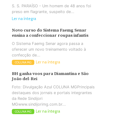
S. S. PARAÍSO - Um homem de 48 anos foi
preso em flagrante, suspeito de...
Ler na íntegra
Novo curso do Sistema Faemg Senar
ensina a confeccionar roupas infantis
O Sistema Faemg Senar agora passa a
oferecer um novo treinamento voltado à
confecção de...
Ler na íntegra
COLUNA MG
BH ganha voos para Diamantina e São
João del-Rei
Foto: Divulgação Azul COLUNA MGPrincipais
destaques dos jornais e portais integrantes
da Rede Sindijori
MGwww.sindijorimg.com.br...
Ler na íntegra
COLUNA MG