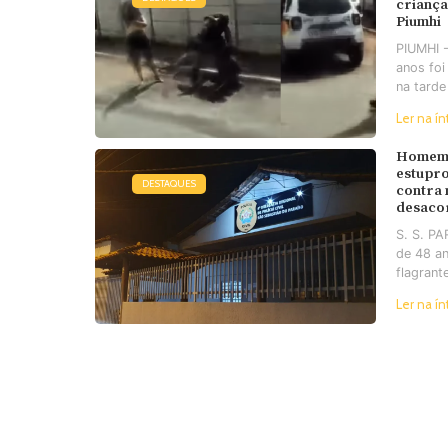
criança
Piumhi
PIUMHI 
anos foi
na tarde
Ler na ín
Homem 
estupro
DESTAQUES
contra
desaco
S. S. P
de 48 an
flagrant
Ler na ín