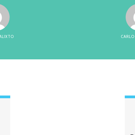
RREIRA
CES