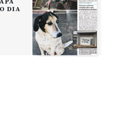
APA
O DIA