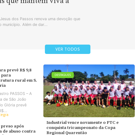
ns que mantêm viva a
m Jesus dos Passos renova uma devoção que
 município. Além de dar...
VER TODOS
ura prevê R$ 9,8
 para
DESTAQUES
trutura rural em S.
ória
astro PASSOS – A
ra de São João
do Glória prevê
R$...
tegra
Industrial vence novamente o PTC e
 preso após
conquista tricampeonato da Copa
va de abuso contra
Regional Quarentão