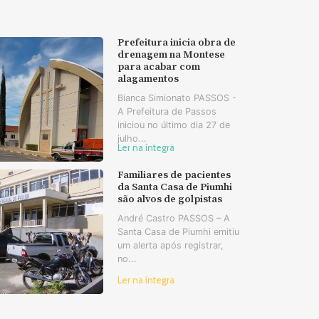
Prefeitura inicia obra de
drenagem na Montese
para acabar com
alagamentos
Bianca Simionato PASSOS -
A Prefeitura de Passos
iniciou no último dia 27 de
julho...
Ler na íntegra
Familiares de pacientes
da Santa Casa de Piumhi
são alvos de golpistas
André Castro PASSOS – A
Santa Casa de Piumhi emitiu
um alerta após registrar,
no...
Ler na íntegra