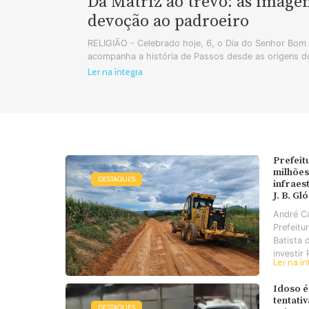
Da Matriz ao trevo: as image
devoção ao padroeiro
RELIGIÃO - Celebrado hoje, 6, o Dia do Senhor Bo
acompanha a história de Passos desde as origens do
Ler na íntegra
Prefeit
milhões
DESTAQUES
infraes
J. B. Gl
André C
Prefeitu
Batista 
investir 
Ler na ín
Idoso é
tentati
DESTAQUES