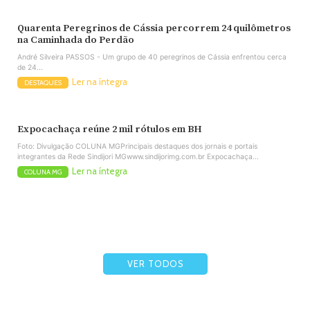
Quarenta Peregrinos de Cássia percorrem 24 quilômetros
na Caminhada do Perdão
André Silveira PASSOS - Um grupo de 40 peregrinos de Cássia enfrentou cerca
de 24...
Ler na íntegra
DESTAQUES
Expocachaça reúne 2 mil rótulos em BH
Foto: Divulgação COLUNA MGPrincipais destaques dos jornais e portais
integrantes da Rede Sindijori MGwww.sindijorimg.com.br Expocachaça...
Ler na íntegra
COLUNA MG
VER TODOS