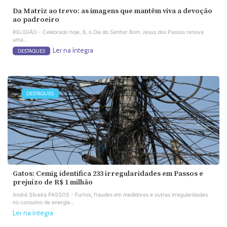
Da Matriz ao trevo: as imagens que mantêm viva a devoção
ao padroeiro
RELIGIÃO - Celebrado hoje, 6, o Dia do Senhor Bom Jesus dos Passos renova
uma...
Ler na íntegra
DESTAQUES
DESTAQUES
Gatos: Cemig identifica 233 irregularidades em Passos e
prejuízo de R$ 1 milhão
André Silveira PASSOS - Furtos, fraudes em medidores e outras irregularidades
no consumo de energia...
Ler na íntegra