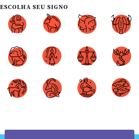
ESCOLHA SEU SIGNO
Áries
Touro
Gêmeos
Câncer
Leão
Virgem
Libra
Escorpião
Sagitário
Capricórnio
Aquário
Peixes