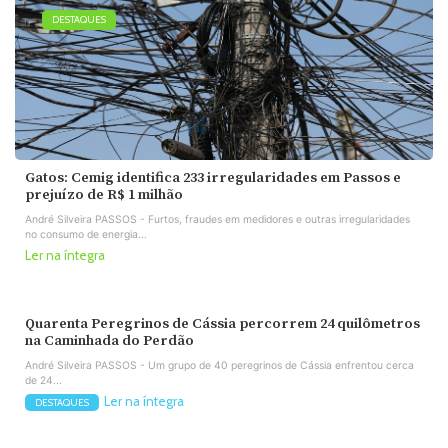
DESTAQUES
Gatos: Cemig identifica 233 irregularidades em Passos e
prejuízo de R$ 1 milhão
André Silveira PASSOS - Furtos, fraudes em medidores e outras irregularidades
no consumo de energia...
Ler na íntegra
Quarenta Peregrinos de Cássia percorrem 24 quilômetros
na Caminhada do Perdão
André Silveira PASSOS - Um grupo de 40 peregrinos de Cássia enfrentou cerca
de 24...
Ler na íntegra
DESTAQUES