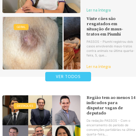
Ler na íntegra
Vinte cães são
resgatados em
GERAL
situação de maus-
tratos em Piumhi
PASSOS - Piumhi registrou dois
casos envolvendo maus-tratos
contra animais na última quarta-
feira, 5, que...
Ler na íntegra
VER TODOS
Região tem ao menos 14
indicados para
DESTAQUES
disputar vagas de
deputado
Da redação PASSOS - Com o
encerramento do período de
convenções partidárias na última
quarta-feira,...