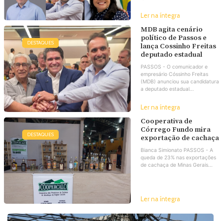
Ler na íntegra
MDB agita cenário
político de Passos e
DESTAQUES
lança Cossinho Freitas
deputado estadual
PASSOS - O comunicador e
empresário Cóssinho Freitas
(MDB) anunciou sua candidatura
a deputado estadual...
Ler na íntegra
Cooperativa de
Córrego Fundo mira
DESTAQUES
exportação de cachaça
Bianca Simionato PASSOS - A
queda de 23% nas exportações
de cachaça de Minas Gerais...
Ler na íntegra