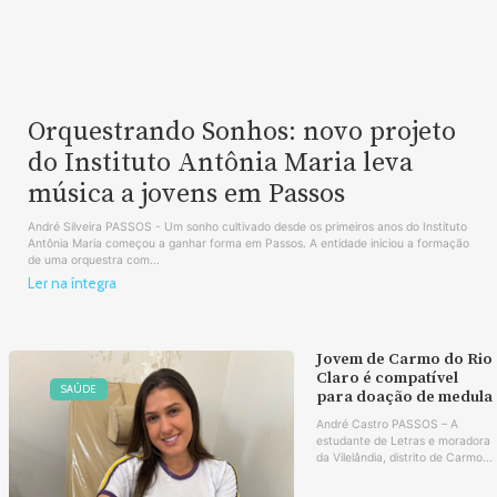
Orquestrando Sonhos: novo projeto
do Instituto Antônia Maria leva
música a jovens em Passos
André Silveira PASSOS - Um sonho cultivado desde os primeiros anos do Instituto
Antônia Maria começou a ganhar forma em Passos. A entidade iniciou a formação
de uma orquestra com...
Ler na íntegra
Jovem de Carmo do Rio
Claro é compatível
SAÚDE
para doação de medula
André Castro PASSOS – A
estudante de Letras e moradora
da Vilelândia, distrito de Carmo...