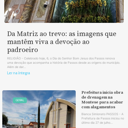
Da Matriz ao trevo: as imagens que
mantêm viva a devoção ao
padroeiro
RELIGIÃO - Celebrado hoje, 6, o Dia do Senhor Bom Jesus dos Passos renova
uma devoção que acompanha a história de Passos desde as origens do município.
Além de dar...
Ler na íntegra
Prefeitura inicia obra
de drenagem na
GERAL
Montese para acabar
com alagamentos
Bianca Simionato PASSOS - A
Prefeitura de Passos iniciou no
último dia 27 de julho...