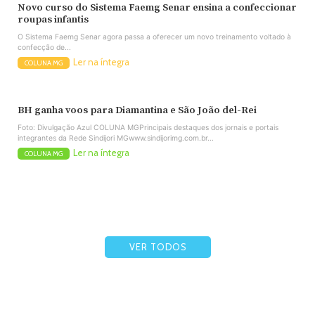
Novo curso do Sistema Faemg Senar ensina a confeccionar
roupas infantis
O Sistema Faemg Senar agora passa a oferecer um novo treinamento voltado à
confecção de...
Ler na íntegra
COLUNA MG
BH ganha voos para Diamantina e São João del-Rei
Foto: Divulgação Azul COLUNA MGPrincipais destaques dos jornais e portais
integrantes da Rede Sindijori MGwww.sindijorimg.com.br...
Ler na íntegra
COLUNA MG
VER TODOS