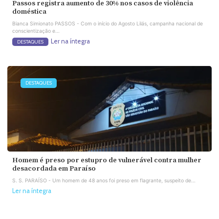
Passos registra aumento de 30% nos casos de violência
doméstica
Bianca Simionato PASSOS - Com o início do Agosto Lilás, campanha nacional de
conscientização e...
Ler na íntegra
DESTAQUES
DESTAQUES
Homem é preso por estupro de vulnerável contra mulher
desacordada em Paraíso
S. S. PARAÍSO - Um homem de 48 anos foi preso em flagrante, suspeito de...
Ler na íntegra