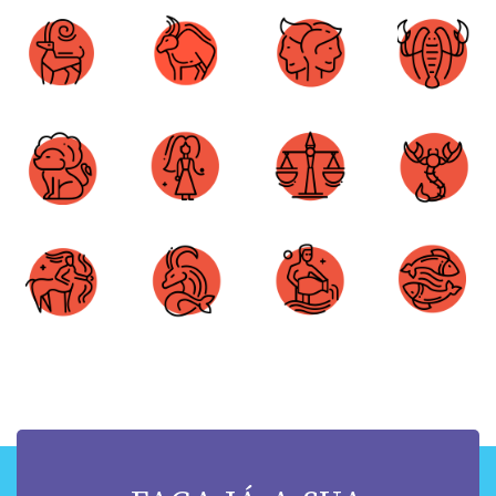
Áries
Touro
Gêmeos
Câncer
Leão
Virgem
Libra
Escorpião
Sagitário
Capricórnio
Aquário
Peixes