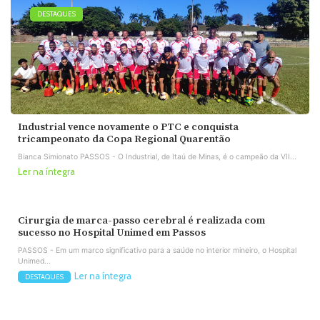
DESTAQUES
Industrial vence novamente o PTC e conquista
tricampeonato da Copa Regional Quarentão
Bianca Simionato PASSOS - O Industrial, de Itaú de Minas, é o campeão da VII...
Ler na íntegra
Cirurgia de marca-passo cerebral é realizada com
sucesso no Hospital Unimed em Passos
PASSOS - Em um marco significativo para a saúde no interior mineiro, o Hospital
Unimed...
Ler na íntegra
DESTAQUES