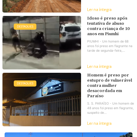
Ler na íntegra
Idoso é preso após
tentativa de abuso
DESTAQUES
contra criança de 10
anos em Piumhi
PIUMHI - Um homem de 68
anos foi preso em flagrante na
tarde de segunda-feira,...
Ler na íntegra
Homem é preso por
estupro de vulnerável
DESTAQUES
contra mulher
desacordada em
Paraíso
S. S. PARAÍSO - Um homem de
48 anos foi preso em flagrante,
suspeito de...
Ler na íntegra