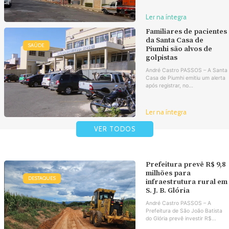
Ler na íntegra
Familiares de pacientes
da Santa Casa de
SAÚDE
Piumhi são alvos de
golpistas
André Castro PASSOS – A Santa
Casa de Piumhi emitiu um alerta
após registrar, no...
Ler na íntegra
VER TODOS
Prefeitura prevê R$ 9,8
milhões para
DESTAQUES
infraestrutura rural em
S. J. B. Glória
André Castro PASSOS – A
Prefeitura de São João Batista
do Glória prevê investir R$...