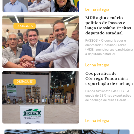
Ler na íntegra
MDB agita cenário
político de Passos e
DESTAQUES
lança Cossinho Freitas
deputado estadual
PASSOS - O comunicador e
empresário Cóssinho Freitas
(MDB) anunciou sua candidatura
a deputado estadual...
Ler na íntegra
Cooperativa de
Córrego Fundo mira
DESTAQUES
exportação de cachaça
Bianca Simionato PASSOS - A
queda de 23% nas exportações
de cachaça de Minas Gerais...
Ler na íntegra