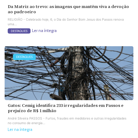
Da Matriz ao trevo: as imagens que mantêm viva a devoção
ao padroeiro
RELIGIÃO - Celebrado hoje, 6, o Dia do Senhor Bom Jesus dos Passos renova
uma...
Ler na íntegra
DESTAQUES
DESTAQUES
Gatos: Cemig identifica 233 irregularidades em Passos e
prejuízo de R$ 1 milhão
André Silveira PASSOS - Furtos, fraudes em medidores e outras irregularidades
no consumo de energia...
Ler na íntegra