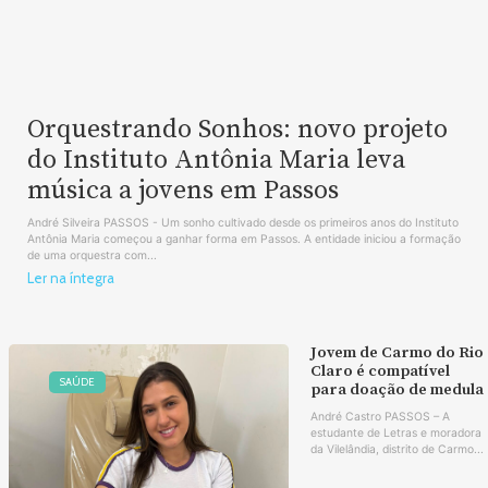
Orquestrando Sonhos: novo projeto
do Instituto Antônia Maria leva
música a jovens em Passos
André Silveira PASSOS - Um sonho cultivado desde os primeiros anos do Instituto
Antônia Maria começou a ganhar forma em Passos. A entidade iniciou a formação
de uma orquestra com...
Ler na íntegra
Jovem de Carmo do Rio
Claro é compatível
SAÚDE
para doação de medula
André Castro PASSOS – A
estudante de Letras e moradora
da Vilelândia, distrito de Carmo...