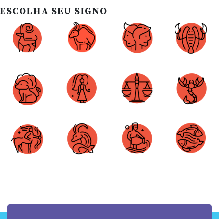
ESCOLHA SEU SIGNO
Áries
Touro
Gêmeos
Câncer
Leão
Virgem
Libra
Escorpião
Sagitário
Capricórnio
Aquário
Peixes