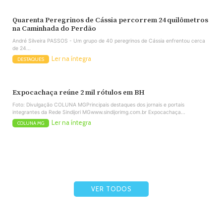
Quarenta Peregrinos de Cássia percorrem 24 quilômetros
na Caminhada do Perdão
André Silveira PASSOS - Um grupo de 40 peregrinos de Cássia enfrentou cerca
de 24...
Ler na íntegra
DESTAQUES
Expocachaça reúne 2 mil rótulos em BH
Foto: Divulgação COLUNA MGPrincipais destaques dos jornais e portais
integrantes da Rede Sindijori MGwww.sindijorimg.com.br Expocachaça...
Ler na íntegra
COLUNA MG
VER TODOS