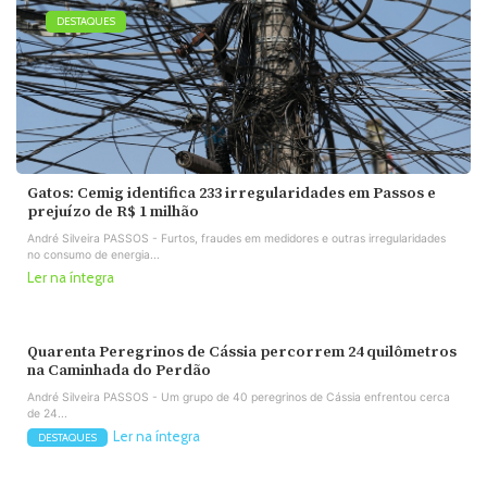
DESTAQUES
Gatos: Cemig identifica 233 irregularidades em Passos e
prejuízo de R$ 1 milhão
André Silveira PASSOS - Furtos, fraudes em medidores e outras irregularidades
no consumo de energia...
Ler na íntegra
Quarenta Peregrinos de Cássia percorrem 24 quilômetros
na Caminhada do Perdão
André Silveira PASSOS - Um grupo de 40 peregrinos de Cássia enfrentou cerca
de 24...
Ler na íntegra
DESTAQUES