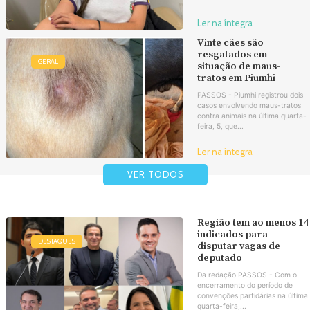
Ler na íntegra
Vinte cães são
resgatados em
GERAL
situação de maus-
tratos em Piumhi
PASSOS - Piumhi registrou dois
casos envolvendo maus-tratos
contra animais na última quarta-
feira, 5, que...
Ler na íntegra
VER TODOS
Região tem ao menos 14
indicados para
DESTAQUES
disputar vagas de
deputado
Da redação PASSOS - Com o
encerramento do período de
convenções partidárias na última
quarta-feira,...