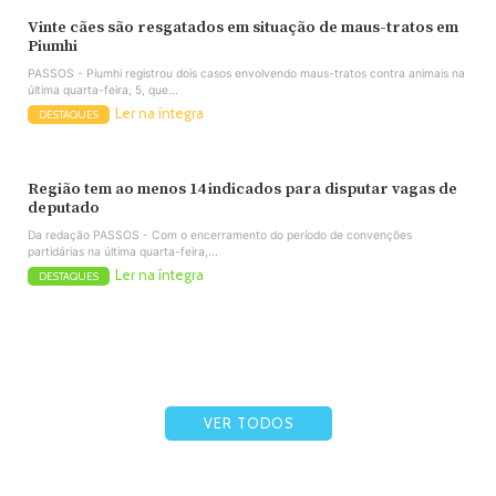
Vinte cães são resgatados em situação de maus-tratos em
Piumhi
PASSOS - Piumhi registrou dois casos envolvendo maus-tratos contra animais na
última quarta-feira, 5, que...
Ler na íntegra
DESTAQUES
Região tem ao menos 14 indicados para disputar vagas de
deputado
Da redação PASSOS - Com o encerramento do período de convenções
partidárias na última quarta-feira,...
Ler na íntegra
DESTAQUES
VER TODOS