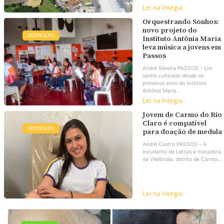
Ler na íntegra
Orquestrando Sonhos:
novo projeto do
DESTAQUES
Instituto Antônia Maria
leva música a jovens em
Passos
André Silveira PASSOS - Um
sonho cultivado desde os
primeiros anos do Instituto
Antônia Maria...
Ler na íntegra
Jovem de Carmo do Rio
Claro é compatível
DESTAQUES
para doação de medula
André Castro PASSOS – A
estudante de Letras e moradora
da Vilelândia, distrito de Carmo...
Ler na íntegra