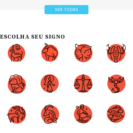
VER TODAS
ESCOLHA SEU SIGNO
Áries
Touro
Gêmeos
Câncer
Leão
Virgem
Libra
Escorpião
Sagitário
Capricórnio
Aquário
Peixes