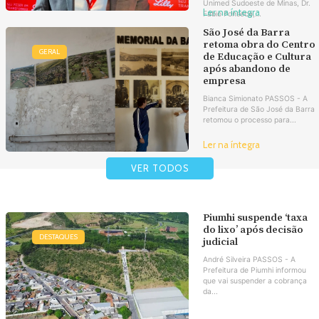
Unimed Sudoeste de Minas, Dr.
Ler na íntegra
Fábio Fonseca,...
São José da Barra
retoma obra do Centro
GERAL
de Educação e Cultura
após abandono de
empresa
Bianca Simionato PASSOS - A
Prefeitura de São José da Barra
retomou o processo para...
Ler na íntegra
VER TODOS
Piumhi suspende ‘taxa
do lixo’ após decisão
DESTAQUES
judicial
André Silveira PASSOS - A
Prefeitura de Piumhi informou
que vai suspender a cobrança
da...