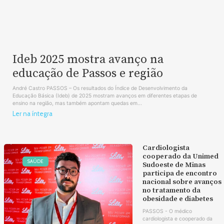
Ideb 2025 mostra avanço na
educação de Passos e região
André Castro PASSOS – Os resultados do Índice de Desenvolvimento da
Educação Básica (Ideb) de 2025 mostram avanços em diferentes etapas de
ensino na região, mas também apontam quedas em...
Ler na íntegra
Cardiologista
cooperado da Unimed
SAÚDE
Sudoeste de Minas
participa de encontro
nacional sobre avanços
no tratamento da
obesidade e diabetes
PASSOS - O médico
cardiologista e cooperado da