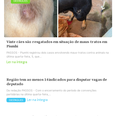
DESTAQUES
Vinte cães são resgatados em situação de maus-tratos em
Piumhi
PASSOS - Piumhi registrou dois casos envolvendo maus-tratos contra animais na
última quarta-feira, 5, que...
Ler na íntegra
Região tem ao menos 14 indicados para disputar vagas de
deputado
Da redação PASSOS - Com o encerramento do período de convenções
partidárias na última quarta-feira,...
Ler na íntegra
DESTAQUES