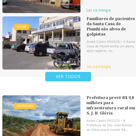
Ler na íntegra
Familiares de pacientes
da Santa Casa de
SAÚDE
Piumhi são alvos de
golpistas
André Castro PASSOS – A Santa
Casa de Piumhi emitiu um alerta
após registrar, no...
Ler na íntegra
VER TODOS
Prefeitura prevê R$ 9,8
milhões para
DESTAQUES
infraestrutura rural em
S. J. B. Glória
André Castro PASSOS – A
Prefeitura de São João Batista
do Glória prevê investir R$...