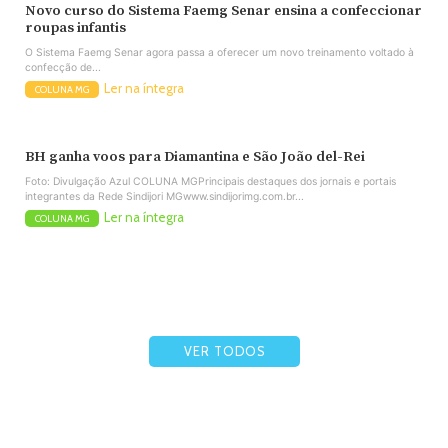
Novo curso do Sistema Faemg Senar ensina a confeccionar
roupas infantis
O Sistema Faemg Senar agora passa a oferecer um novo treinamento voltado à
confecção de...
Ler na íntegra
COLUNA MG
BH ganha voos para Diamantina e São João del-Rei
Foto: Divulgação Azul COLUNA MGPrincipais destaques dos jornais e portais
integrantes da Rede Sindijori MGwww.sindijorimg.com.br...
Ler na íntegra
COLUNA MG
VER TODOS