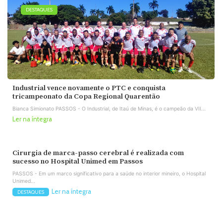
DESTAQUES
Industrial vence novamente o PTC e conquista
tricampeonato da Copa Regional Quarentão
Bianca Simionato PASSOS - O Industrial, de Itaú de Minas, é o campeão da VII...
Ler na íntegra
Cirurgia de marca-passo cerebral é realizada com
sucesso no Hospital Unimed em Passos
PASSOS - Em um marco significativo para a saúde no interior mineiro, o Hospital
Unimed...
Ler na íntegra
DESTAQUES