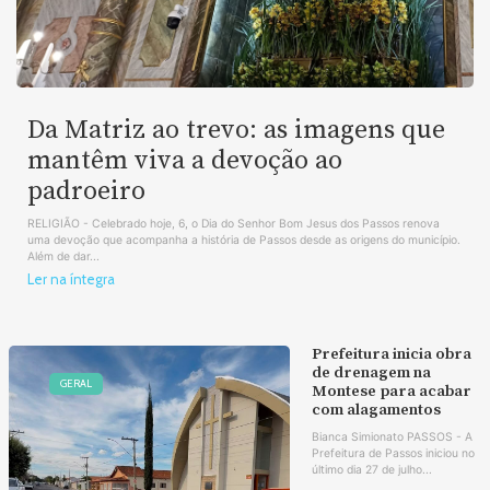
Da Matriz ao trevo: as imagens que
mantêm viva a devoção ao
padroeiro
RELIGIÃO - Celebrado hoje, 6, o Dia do Senhor Bom Jesus dos Passos renova
uma devoção que acompanha a história de Passos desde as origens do município.
Além de dar...
Ler na íntegra
Prefeitura inicia obra
de drenagem na
GERAL
Montese para acabar
com alagamentos
Bianca Simionato PASSOS - A
Prefeitura de Passos iniciou no
último dia 27 de julho...