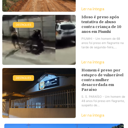
Ler na íntegra
Idoso é preso após
tentativa de abuso
DESTAQUES
contra criança de 10
anos em Piumhi
PIUMHI - Um homem de 68
anos foi preso em flagrante na
tarde de segunda-feira,...
Ler na íntegra
Homem é preso por
estupro de vulnerável
DESTAQUES
contra mulher
desacordada em
Paraíso
S. S. PARAÍSO - Um homem de
48 anos foi preso em flagrante,
suspeito de...
Ler na íntegra