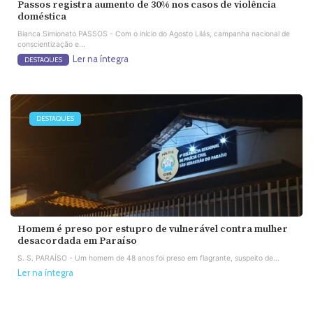
Passos registra aumento de 30% nos casos de violência
doméstica
Bianca Simionato PASSOS - Com o início do Agosto Lilás, campanha nacional de
conscientização e...
Ler na íntegra
DESTAQUES
DESTAQUES
Homem é preso por estupro de vulnerável contra mulher
desacordada em Paraíso
S. S. PARAÍSO - Um homem de 48 anos foi preso em flagrante, suspeito de...
Ler na íntegra