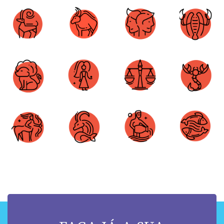
Áries
Touro
Gêmeos
Câncer
Leão
Virgem
Libra
Escorpião
Sagitário
Capricórnio
Aquário
Peixes