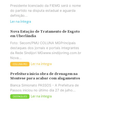
Presidente licenciado da FIEMG será o nome
do partido na disputa estadual e aguarda
definição...
Ler na íntegra
Nova Estação de Tratamento de Esgoto
em Uberlândia
Foto: Secom/PMU COLUNA MGPrincipais
destaques dos jornais e portais integrantes
da Rede Sindijori MGwww.sindijorimg.com.br
Nova...
Ler na íntegra
COLUNA MG
Prefeitura inicia obra de drenagem na
Montese para acabar com alagamentos
Bianca Simionato PASSOS - A Prefeitura de
Passos iniciou no último dia 27 de julho...
Ler na íntegra
DESTAQUES