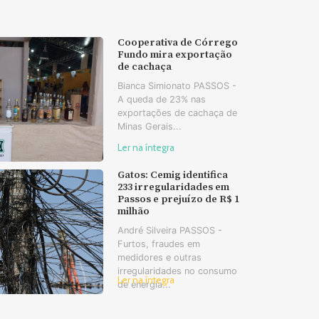
Cooperativa de Córrego
Fundo mira exportação
de cachaça
Bianca Simionato PASSOS -
A queda de 23% nas
exportações de cachaça de
Minas Gerais...
Ler na íntegra
Gatos: Cemig identifica
233 irregularidades em
Passos e prejuízo de R$ 1
milhão
André Silveira PASSOS -
Furtos, fraudes em
medidores e outras
irregularidades no consumo
Ler na íntegra
de energia...