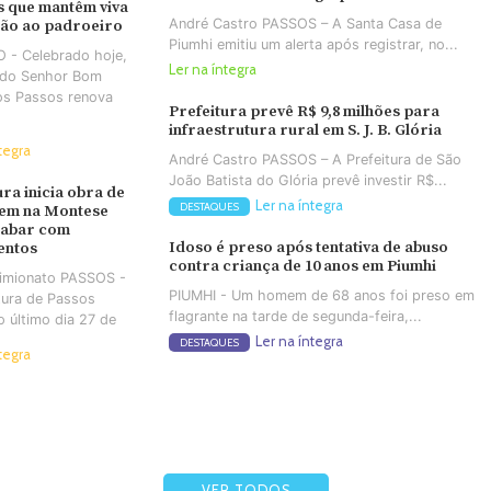
 que mantêm viva
André Castro PASSOS – A Santa Casa de
ção ao padroeiro
Piumhi emitiu um alerta após registrar, no...
 - Celebrado hoje,
Ler na íntegra
a do Senhor Bom
os Passos renova
Prefeitura prevê R$ 9,8 milhões para
infraestrutura rural em S. J. B. Glória
tegra
André Castro PASSOS – A Prefeitura de São
João Batista do Glória prevê investir R$...
ura inicia obra de
Ler na íntegra
DESTAQUES
em na Montese
cabar com
Idoso é preso após tentativa de abuso
entos
contra criança de 10 anos em Piumhi
Simionato PASSOS -
PIUMHI - Um homem de 68 anos foi preso em
tura de Passos
flagrante na tarde de segunda-feira,...
no último dia 27 de
Ler na íntegra
DESTAQUES
tegra
VER TODOS