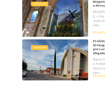
imagens
DESTAQUES
a devo
RELIGIÃO
6, o Di
Jesus d
uma...
Ler na ín
Prefeit
drenag
DESTAQUES
para a
alagam
Bianca 
A Prefei
iniciou 
julho...
Ler na ín