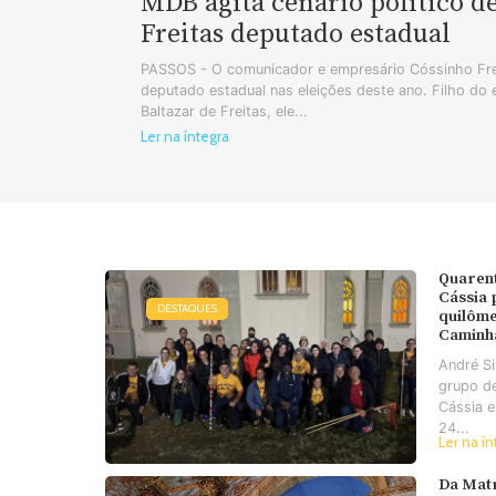
MDB agita cenário político d
Freitas deputado estadual
PASSOS - O comunicador e empresário Cóssinho Frei
deputado estadual nas eleições deste ano. Filho do
Baltazar de Freitas, ele...
Ler na íntegra
Quaren
Cássia
DESTAQUES
quilôme
Caminh
André S
grupo d
Cássia e
24...
Ler na ín
Da Matr