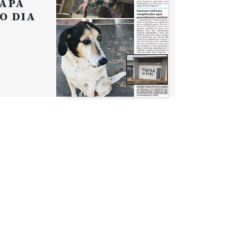
APA
O DIA