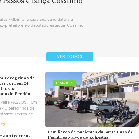
e Passos e lança Cossinho
tas (MDB) anunciou sua candidatura a
 ex-prefeito e ex-deputado estadual Cóssimo
VER TODOS
ta Peregrinos de
 percorrem 24
DESTAQUES
tros na
ada do Perdão
ilveira PASSOS - Um
e 40 peregrinos de
nfrentou cerca de
tegra
Familiares de pacientes da Santa Casa de
iz ao trevo: as
Piumhi são alvos de golpistas