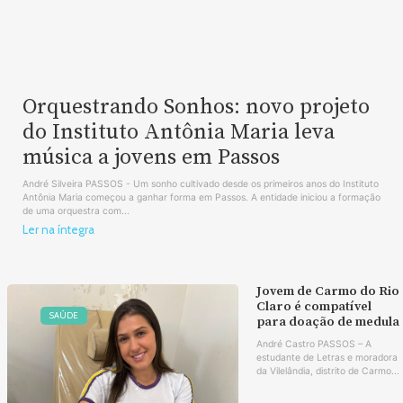
Orquestrando Sonhos: novo projeto
do Instituto Antônia Maria leva
música a jovens em Passos
André Silveira PASSOS - Um sonho cultivado desde os primeiros anos do Instituto
Antônia Maria começou a ganhar forma em Passos. A entidade iniciou a formação
de uma orquestra com...
Ler na íntegra
Jovem de Carmo do Rio
Claro é compatível
SAÚDE
para doação de medula
André Castro PASSOS – A
estudante de Letras e moradora
da Vilelândia, distrito de Carmo...