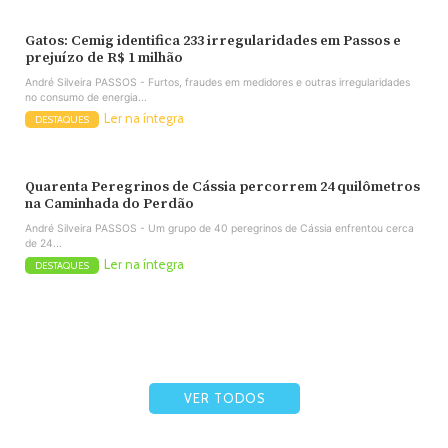
Gatos: Cemig identifica 233 irregularidades em Passos e
prejuízo de R$ 1 milhão
André Silveira PASSOS - Furtos, fraudes em medidores e outras irregularidades
no consumo de energia...
Ler na íntegra
DESTAQUES
Quarenta Peregrinos de Cássia percorrem 24 quilômetros
na Caminhada do Perdão
André Silveira PASSOS - Um grupo de 40 peregrinos de Cássia enfrentou cerca
de 24...
Ler na íntegra
DESTAQUES
VER TODOS