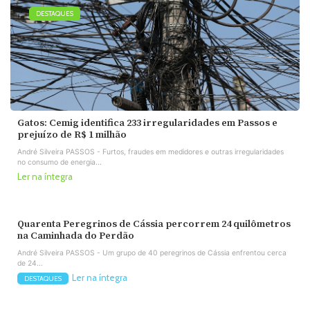
DESTAQUES
Gatos: Cemig identifica 233 irregularidades em Passos e
prejuízo de R$ 1 milhão
André Silveira PASSOS - Furtos, fraudes em medidores e outras irregularidades
no consumo de energia...
Ler na íntegra
Quarenta Peregrinos de Cássia percorrem 24 quilômetros
na Caminhada do Perdão
André Silveira PASSOS - Um grupo de 40 peregrinos de Cássia enfrentou cerca
de 24...
Ler na íntegra
DESTAQUES