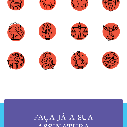
Áries
Touro
Gêmeos
Câncer
Leão
Virgem
Libra
Escorpião
Sagitário
Capricórnio
Aquário
Peixes
FAÇA JÁ A SUA