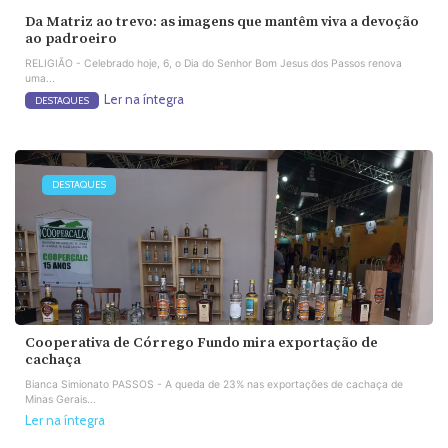
Da Matriz ao trevo: as imagens que mantêm viva a devoção
ao padroeiro
RELIGIÃO - Celebrado hoje, 6, o Dia do Senhor Bom Jesus dos Passos renova
uma...
Ler na íntegra
DESTAQUES
DESTAQUES
Cooperativa de Córrego Fundo mira exportação de
cachaça
Bianca Simionato PASSOS - A queda de 23% nas exportações de cachaça de
Minas Gerais...
Ler na íntegra