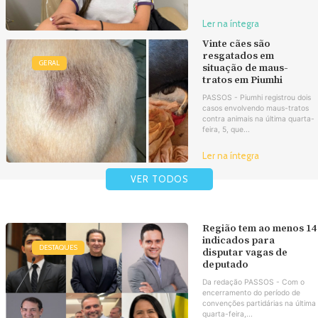
Ler na íntegra
Vinte cães são
resgatados em
GERAL
situação de maus-
tratos em Piumhi
PASSOS - Piumhi registrou dois
casos envolvendo maus-tratos
contra animais na última quarta-
feira, 5, que...
Ler na íntegra
VER TODOS
Região tem ao menos 14
indicados para
DESTAQUES
disputar vagas de
deputado
Da redação PASSOS - Com o
encerramento do período de
convenções partidárias na última
quarta-feira,...