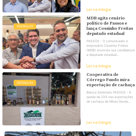
Ler na íntegra
MDB agita cenário
político de Passos e
DESTAQUES
lança Cossinho Freitas
deputado estadual
PASSOS - O comunicador e
empresário Cóssinho Freitas
(MDB) anunciou sua candidatura
a deputado estadual...
Ler na íntegra
Cooperativa de
Córrego Fundo mira
DESTAQUES
exportação de cachaça
Bianca Simionato PASSOS - A
queda de 23% nas exportações
de cachaça de Minas Gerais...
Ler na íntegra