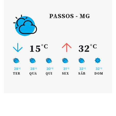
PASSOS - MG
15
°C
32
°C
28
28
30
31
32
32
°C
°C
°C
°C
°C
°C
TER
QUA
QUI
SEX
SÁB
DOM