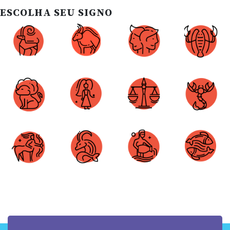
ESCOLHA SEU SIGNO
Áries
Touro
Gêmeos
Câncer
Leão
Virgem
Libra
Escorpião
Sagitário
Capricórnio
Aquário
Peixes