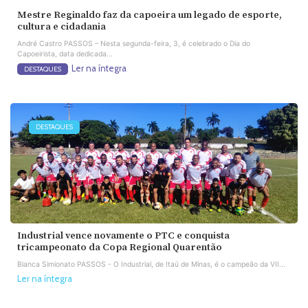
Mestre Reginaldo faz da capoeira um legado de esporte,
cultura e cidadania
André Castro PASSOS – Nesta segunda-feira, 3, é celebrado o Dia do
Capoeirista, data dedicada...
Ler na íntegra
DESTAQUES
DESTAQUES
Industrial vence novamente o PTC e conquista
tricampeonato da Copa Regional Quarentão
Bianca Simionato PASSOS - O Industrial, de Itaú de Minas, é o campeão da VII...
Ler na íntegra