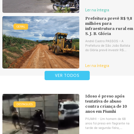
Ler na íntegra
Prefeitura prevê R$ 9,8
milhões para
GERAL
infraestrutura rural em
S. J. B. Glória
André Castro PASSOS – A
Prefeitura de São João Batista
do Glória prevê investir R$...
Ler na íntegra
VER TODOS
Idoso é preso após
tentativa de abuso
DESTAQUES
contra criança de 10
anos em Piumhi
PIUMHI - Um homem de 68
anos foi preso em flagrante na
tarde de segunda-feira,...