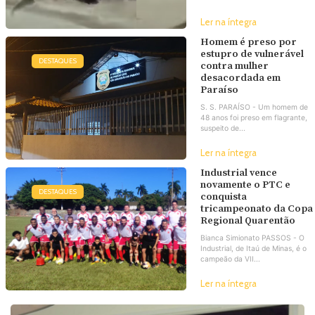
Ler na íntegra
Homem é preso por
estupro de vulnerável
DESTAQUES
contra mulher
desacordada em
Paraíso
S. S. PARAÍSO - Um homem de
48 anos foi preso em flagrante,
suspeito de...
Ler na íntegra
Industrial vence
novamente o PTC e
DESTAQUES
conquista
tricampeonato da Copa
Regional Quarentão
Bianca Simionato PASSOS - O
Industrial, de Itaú de Minas, é o
campeão da VII...
Ler na íntegra