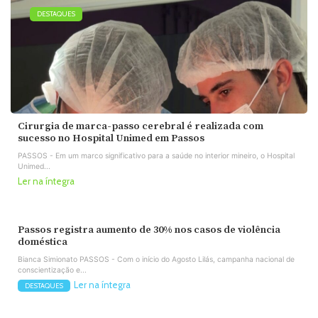
DESTAQUES
Cirurgia de marca-passo cerebral é realizada com
sucesso no Hospital Unimed em Passos
PASSOS - Em um marco significativo para a saúde no interior mineiro, o Hospital
Unimed...
Ler na íntegra
Passos registra aumento de 30% nos casos de violência
doméstica
Bianca Simionato PASSOS - Com o início do Agosto Lilás, campanha nacional de
conscientização e...
Ler na íntegra
DESTAQUES