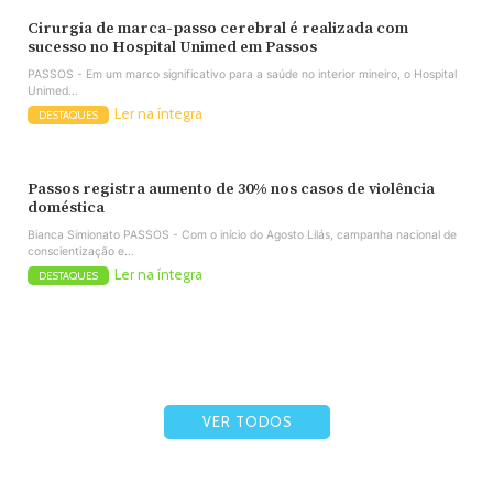
Cirurgia de marca-passo cerebral é realizada com
sucesso no Hospital Unimed em Passos
PASSOS - Em um marco significativo para a saúde no interior mineiro, o Hospital
Unimed...
Ler na íntegra
DESTAQUES
Passos registra aumento de 30% nos casos de violência
doméstica
Bianca Simionato PASSOS - Com o início do Agosto Lilás, campanha nacional de
conscientização e...
Ler na íntegra
DESTAQUES
VER TODOS