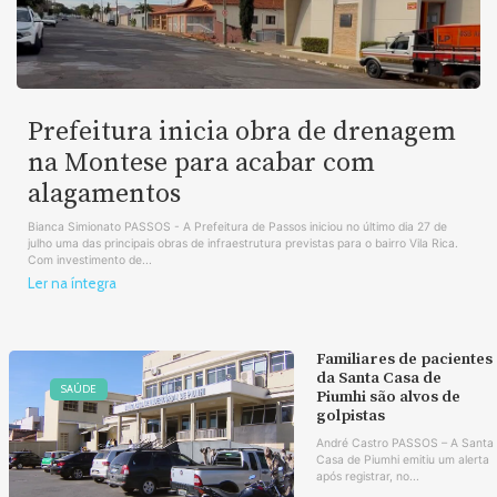
Prefeitura inicia obra de drenagem
na Montese para acabar com
alagamentos
Bianca Simionato PASSOS - A Prefeitura de Passos iniciou no último dia 27 de
julho uma das principais obras de infraestrutura previstas para o bairro Vila Rica.
Com investimento de...
Ler na íntegra
Familiares de pacientes
da Santa Casa de
SAÚDE
Piumhi são alvos de
golpistas
André Castro PASSOS – A Santa
Casa de Piumhi emitiu um alerta
após registrar, no...