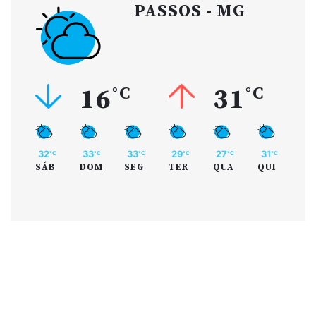
PASSOS - MG
16
°C
31
°C
32
33
33
29
27
31
°C
°C
°C
°C
°C
°C
SÁB
DOM
SEG
TER
QUA
QUI