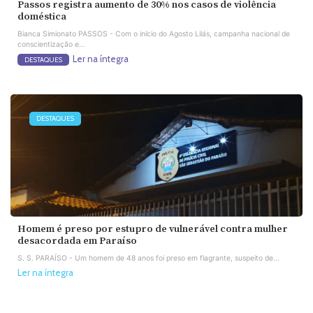
Passos registra aumento de 30% nos casos de violência
doméstica
Bianca Simionato PASSOS - Com o início do Agosto Lilás, campanha nacional de
conscientização e...
Ler na íntegra
DESTAQUES
DESTAQUES
Homem é preso por estupro de vulnerável contra mulher
desacordada em Paraíso
S. S. PARAÍSO - Um homem de 48 anos foi preso em flagrante, suspeito de...
Ler na íntegra