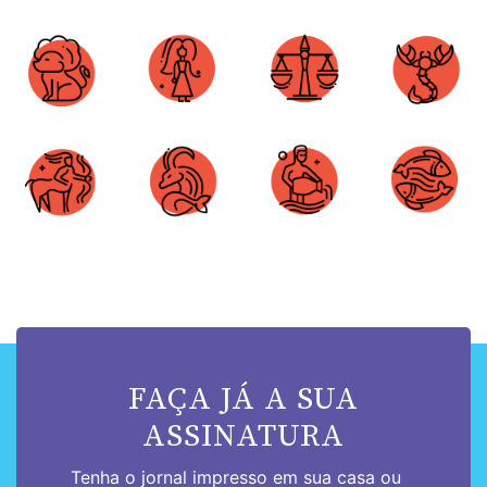
Áries
Touro
Gêmeos
Câncer
Leão
Virgem
Libra
Escorpião
Sagitário
Capricórnio
Aquário
Peixes
FAÇA JÁ A SUA
ASSINATURA
Tenha o jornal impresso em sua casa ou