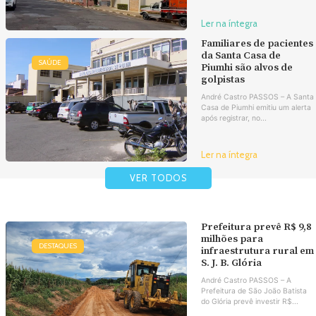
Ler na íntegra
Familiares de pacientes
da Santa Casa de
SAÚDE
Piumhi são alvos de
golpistas
André Castro PASSOS – A Santa
Casa de Piumhi emitiu um alerta
após registrar, no...
Ler na íntegra
VER TODOS
Prefeitura prevê R$ 9,8
milhões para
DESTAQUES
infraestrutura rural em
S. J. B. Glória
André Castro PASSOS – A
Prefeitura de São João Batista
do Glória prevê investir R$...