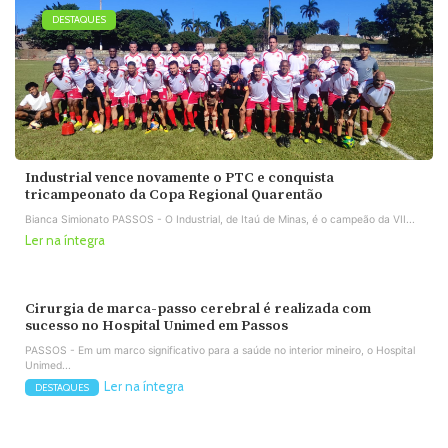
DESTAQUES
Industrial vence novamente o PTC e conquista
tricampeonato da Copa Regional Quarentão
Bianca Simionato PASSOS - O Industrial, de Itaú de Minas, é o campeão da VII...
Ler na íntegra
Cirurgia de marca-passo cerebral é realizada com
sucesso no Hospital Unimed em Passos
PASSOS - Em um marco significativo para a saúde no interior mineiro, o Hospital
Unimed...
Ler na íntegra
DESTAQUES