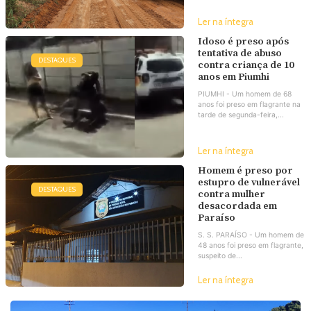
Ler na íntegra
Idoso é preso após
tentativa de abuso
DESTAQUES
contra criança de 10
anos em Piumhi
PIUMHI - Um homem de 68
anos foi preso em flagrante na
tarde de segunda-feira,...
Ler na íntegra
Homem é preso por
estupro de vulnerável
DESTAQUES
contra mulher
desacordada em
Paraíso
S. S. PARAÍSO - Um homem de
48 anos foi preso em flagrante,
suspeito de...
Ler na íntegra