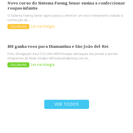
Novo curso do Sistema Faemg Senar ensina a confeccionar
roupas infantis
O Sistema Faemg Senar agora passa a oferecer um novo treinamento voltado à
confecção de...
Ler na íntegra
COLUNA MG
BH ganha voos para Diamantina e São João del-Rei
Foto: Divulgação Azul COLUNA MGPrincipais destaques dos jornais e portais
integrantes da Rede Sindijori MGwww.sindijorimg.com.br...
Ler na íntegra
COLUNA MG
VER TODOS