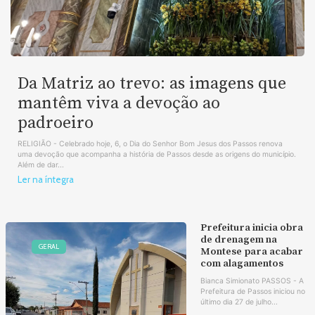
Da Matriz ao trevo: as imagens que
mantêm viva a devoção ao
padroeiro
RELIGIÃO - Celebrado hoje, 6, o Dia do Senhor Bom Jesus dos Passos renova
uma devoção que acompanha a história de Passos desde as origens do município.
Além de dar...
Ler na íntegra
Prefeitura inicia obra
de drenagem na
GERAL
Montese para acabar
com alagamentos
Bianca Simionato PASSOS - A
Prefeitura de Passos iniciou no
último dia 27 de julho...