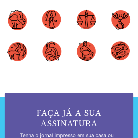
Áries
Touro
Gêmeos
Câncer
Leão
Virgem
Libra
Escorpião
Sagitário
Capricórnio
Aquário
Peixes
FAÇA JÁ A SUA
ASSINATURA
Tenha o jornal impresso em sua casa ou