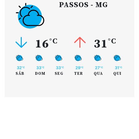
PASSOS - MG
16
°C
31
°C
32
33
33
29
27
31
°C
°C
°C
°C
°C
°C
SÁB
DOM
SEG
TER
QUA
QUI