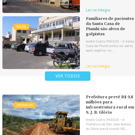
Ler na íntegra
Familiares de pacientes
da Santa Casa de
SAÚDE
Piumhi são alvos de
golpistas
André Castro PASSOS – A Santa
Casa de Piumhi emitiu um alerta
após registrar, no...
Ler na íntegra
VER TODOS
Prefeitura prevê R$ 9,8
milhões para
DESTAQUES
infraestrutura rural em
S. J. B. Glória
André Castro PASSOS – A
Prefeitura de São João Batista
do Glória prevê investir R$...