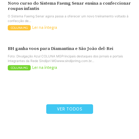
Novo curso do Sistema Faemg Senar ensina a confeccionar
roupas infantis
O Sistema Faemg Senar agora passa a oferecer um novo treinamento voltado à
confecção de...
Ler na íntegra
COLUNA MG
BH ganha voos para Diamantina e São João del-Rei
Foto: Divulgação Azul COLUNA MGPrincipais destaques dos jornais e portais
integrantes da Rede Sindijori MGwww.sindijorimg.com.br...
Ler na íntegra
COLUNA MG
VER TODOS