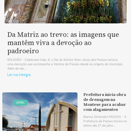
Da Matriz ao trevo: as imagens que
mantêm viva a devoção ao
padroeiro
RELIGIÃO - Celebrado hoje, 6, o Dia do Senhor Bom Jesus dos Passos renova
uma devoção que acompanha a história de Passos desde as origens do município.
Além de dar...
Ler na íntegra
Prefeitura inicia obra
de drenagem na
GERAL
Montese para acabar
com alagamentos
Bianca Simionato PASSOS - A
Prefeitura de Passos iniciou no
último dia 27 de julho...