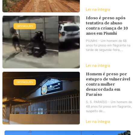
Ler na íntegra
Idoso é preso após
tentativa de abuso
DESTAQUES
contra criança de 10
anos em Piumhi
PIUMHI - Um homem de 68
anos foi preso em flagrante na
tarde de segunda-feira,...
Ler na íntegra
Homem é preso por
estupro de vulnerável
DESTAQUES
contra mulher
desacordada em
Paraíso
S. S. PARAÍSO - Um homem de
48 anos foi preso em flagrante,
suspeito de...
Ler na íntegra