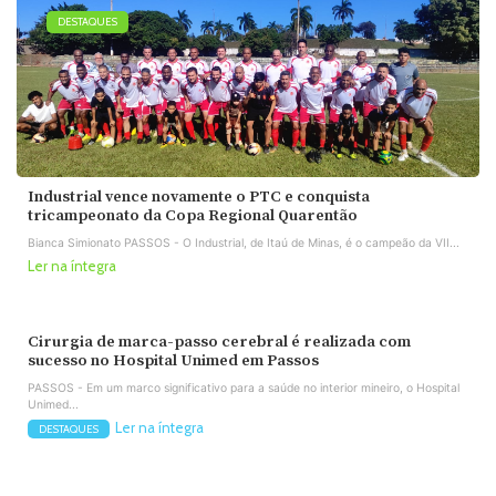
DESTAQUES
Industrial vence novamente o PTC e conquista
tricampeonato da Copa Regional Quarentão
Bianca Simionato PASSOS - O Industrial, de Itaú de Minas, é o campeão da VII...
Ler na íntegra
Cirurgia de marca-passo cerebral é realizada com
sucesso no Hospital Unimed em Passos
PASSOS - Em um marco significativo para a saúde no interior mineiro, o Hospital
Unimed...
Ler na íntegra
DESTAQUES