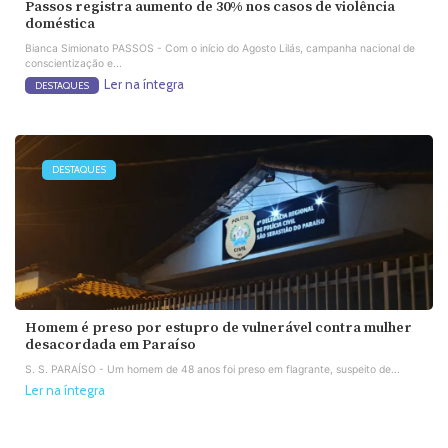
Passos registra aumento de 30% nos casos de violência
doméstica
Bianca Simionato PASSOS - Com o início do Agosto Lilás, campanha nacional de
conscientização e...
Ler na íntegra
DESTAQUES
DESTAQUES
Homem é preso por estupro de vulnerável contra mulher
desacordada em Paraíso
S. S. PARAÍSO - Um homem de 48 anos foi preso em flagrante, suspeito de...
Ler na íntegra