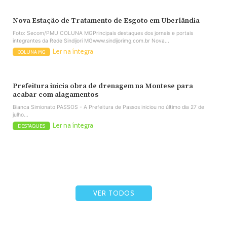
Nova Estação de Tratamento de Esgoto em Uberlândia
Foto: Secom/PMU COLUNA MGPrincipais destaques dos jornais e portais
integrantes da Rede Sindijori MGwww.sindijorimg.com.br Nova...
Ler na íntegra
COLUNA MG
Prefeitura inicia obra de drenagem na Montese para
acabar com alagamentos
Bianca Simionato PASSOS - A Prefeitura de Passos iniciou no último dia 27 de
julho...
Ler na íntegra
DESTAQUES
VER TODOS