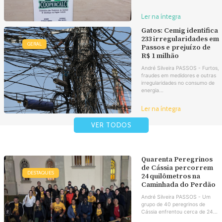
Ler na íntegra
Gatos: Cemig identifica
233 irregularidades em
GERAL
Passos e prejuízo de
R$ 1 milhão
André Silveira PASSOS - Furtos,
fraudes em medidores e outras
irregularidades no consumo de
energia...
Ler na íntegra
VER TODOS
Quarenta Peregrinos
de Cássia percorrem
DESTAQUES
24 quilômetros na
Caminhada do Perdão
André Silveira PASSOS - Um
grupo de 40 peregrinos de
Cássia enfrentou cerca de 24...