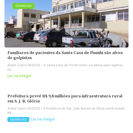
DESTAQUES
Familiares de pacientes da Santa Casa de Piumhi são alvos
de golpistas
André Castro PASSOS – A Santa Casa de Piumhi emitiu um alerta após registrar,
no...
Ler na íntegra
Prefeitura prevê R$ 9,8 milhões para infraestrutura rural
em S. J. B. Glória
André Castro PASSOS – A Prefeitura de São João Batista do Glória prevê investir
R$...
Ler na íntegra
DESTAQUES