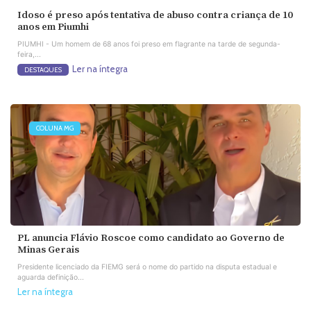
Idoso é preso após tentativa de abuso contra criança de 10
anos em Piumhi
PIUMHI - Um homem de 68 anos foi preso em flagrante na tarde de segunda-
feira,...
Ler na íntegra
DESTAQUES
COLUNA MG
PL anuncia Flávio Roscoe como candidato ao Governo de
Minas Gerais
Presidente licenciado da FIEMG será o nome do partido na disputa estadual e
aguarda definição...
Ler na íntegra