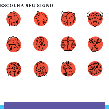
ESCOLHA SEU SIGNO
Áries
Touro
Gêmeos
Câncer
Leão
Virgem
Libra
Escorpião
Sagitário
Capricórnio
Aquário
Peixes