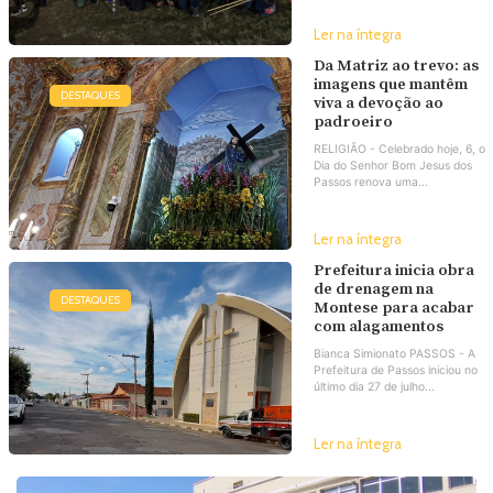
Ler na íntegra
Da Matriz ao trevo: as
imagens que mantêm
DESTAQUES
viva a devoção ao
padroeiro
RELIGIÃO - Celebrado hoje, 6, o
Dia do Senhor Bom Jesus dos
Passos renova uma...
Ler na íntegra
Prefeitura inicia obra
de drenagem na
DESTAQUES
Montese para acabar
com alagamentos
Bianca Simionato PASSOS - A
Prefeitura de Passos iniciou no
último dia 27 de julho...
Ler na íntegra