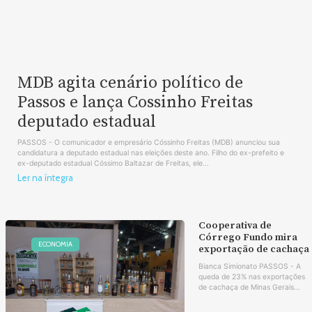
MDB agita cenário político de
Passos e lança Cossinho Freitas
deputado estadual
PASSOS - O comunicador e empresário Cóssinho Freitas (MDB) anunciou sua
candidatura a deputado estadual nas eleições deste ano. Filho do ex-prefeito e
ex-deputado estadual Cóssimo Baltazar de Freitas, ele...
Ler na íntegra
Cooperativa de
Córrego Fundo mira
ECONOMIA
exportação de cachaça
Bianca Simionato PASSOS - A
queda de 23% nas exportações
de cachaça de Minas Gerais...