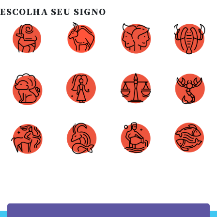
ESCOLHA SEU SIGNO
Áries
Touro
Gêmeos
Câncer
Leão
Virgem
Libra
Escorpião
Sagitário
Capricórnio
Aquário
Peixes