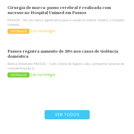
Cirurgia de marca-passo cerebral é realizada com
sucesso no Hospital Unimed em Passos
PASSOS - Em um marco significativo para a saúde no interior mineiro, o Hospital
Unimed...
Ler na íntegra
DESTAQUES
Passos registra aumento de 30% nos casos de violência
doméstica
Bianca Simionato PASSOS - Com o início do Agosto Lilás, campanha nacional de
conscientização e...
Ler na íntegra
DESTAQUES
VER TODOS