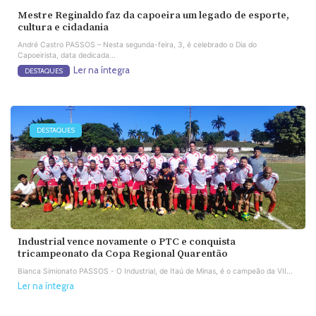
Mestre Reginaldo faz da capoeira um legado de esporte,
cultura e cidadania
André Castro PASSOS – Nesta segunda-feira, 3, é celebrado o Dia do
Capoeirista, data dedicada...
Ler na íntegra
DESTAQUES
DESTAQUES
Industrial vence novamente o PTC e conquista
tricampeonato da Copa Regional Quarentão
Bianca Simionato PASSOS - O Industrial, de Itaú de Minas, é o campeão da VII...
Ler na íntegra