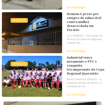
Ler na íntegra
Homem é preso por
estupro de vulnerável
DESTAQUES
contra mulher
desacordada em
Paraíso
S. S. PARAÍSO - Um homem de
48 anos foi preso em flagrante,
suspeito de...
Ler na íntegra
Industrial vence
novamente o PTC e
DESTAQUES
conquista
tricampeonato da Copa
Regional Quarentão
Bianca Simionato PASSOS - O
Industrial, de Itaú de Minas, é o
campeão da VII...
Ler na íntegra