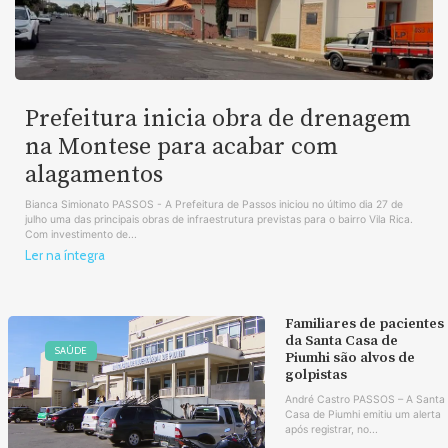
Prefeitura inicia obra de drenagem
na Montese para acabar com
alagamentos
Bianca Simionato PASSOS - A Prefeitura de Passos iniciou no último dia 27 de
julho uma das principais obras de infraestrutura previstas para o bairro Vila Rica.
Com investimento de...
Ler na íntegra
Familiares de pacientes
da Santa Casa de
SAÚDE
Piumhi são alvos de
golpistas
André Castro PASSOS – A Santa
Casa de Piumhi emitiu um alerta
após registrar, no...