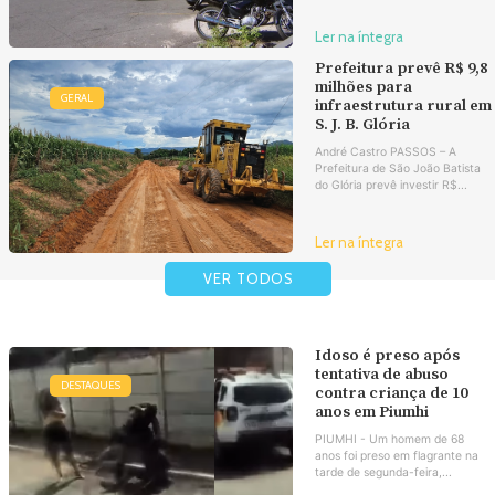
Ler na íntegra
Prefeitura prevê R$ 9,8
milhões para
GERAL
infraestrutura rural em
S. J. B. Glória
André Castro PASSOS – A
Prefeitura de São João Batista
do Glória prevê investir R$...
Ler na íntegra
VER TODOS
Idoso é preso após
tentativa de abuso
DESTAQUES
contra criança de 10
anos em Piumhi
PIUMHI - Um homem de 68
anos foi preso em flagrante na
tarde de segunda-feira,...