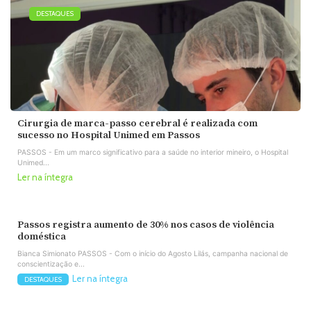
DESTAQUES
Cirurgia de marca-passo cerebral é realizada com
sucesso no Hospital Unimed em Passos
PASSOS - Em um marco significativo para a saúde no interior mineiro, o Hospital
Unimed...
Ler na íntegra
Passos registra aumento de 30% nos casos de violência
doméstica
Bianca Simionato PASSOS - Com o início do Agosto Lilás, campanha nacional de
conscientização e...
Ler na íntegra
DESTAQUES