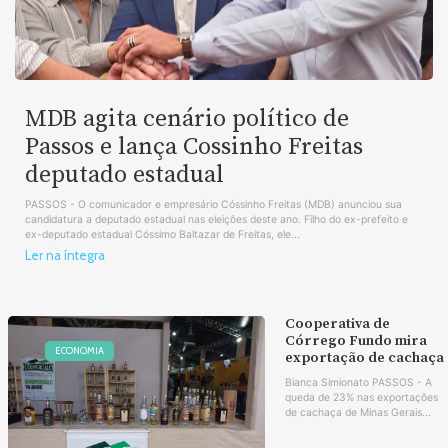
MDB agita cenário político de
Passos e lança Cossinho Freitas
deputado estadual
PASSOS - O comunicador e empresário Cóssinho Freitas (MDB) anunciou sua
candidatura a deputado estadual nas eleições deste ano. Filho do ex-prefeito e
ex-deputado estadual Cóssimo Baltazar de Freitas, ele...
Ler na íntegra
Cooperativa de
Córrego Fundo mira
ECONOMIA
exportação de cachaça
Bianca Simionato PASSOS - A
queda de 23% nas exportações
de cachaça de Minas Gerais...