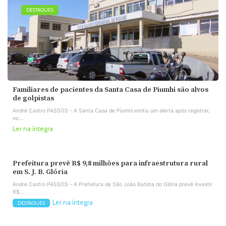
DESTAQUES
Familiares de pacientes da Santa Casa de Piumhi são alvos
de golpistas
André Castro PASSOS – A Santa Casa de Piumhi emitiu um alerta após registrar,
no...
Ler na íntegra
Prefeitura prevê R$ 9,8 milhões para infraestrutura rural
em S. J. B. Glória
André Castro PASSOS – A Prefeitura de São João Batista do Glória prevê investir
R$...
Ler na íntegra
DESTAQUES