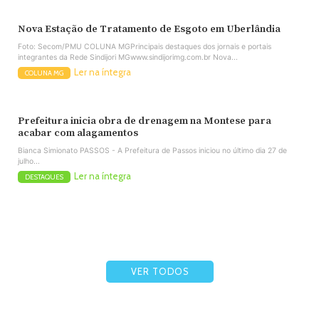
Nova Estação de Tratamento de Esgoto em Uberlândia
Foto: Secom/PMU COLUNA MGPrincipais destaques dos jornais e portais
integrantes da Rede Sindijori MGwww.sindijorimg.com.br Nova...
Ler na íntegra
COLUNA MG
Prefeitura inicia obra de drenagem na Montese para
acabar com alagamentos
Bianca Simionato PASSOS - A Prefeitura de Passos iniciou no último dia 27 de
julho...
Ler na íntegra
DESTAQUES
VER TODOS