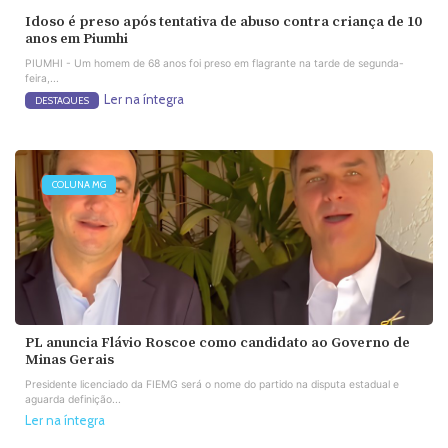
Idoso é preso após tentativa de abuso contra criança de 10
anos em Piumhi
PIUMHI - Um homem de 68 anos foi preso em flagrante na tarde de segunda-
feira,...
Ler na íntegra
DESTAQUES
COLUNA MG
PL anuncia Flávio Roscoe como candidato ao Governo de
Minas Gerais
Presidente licenciado da FIEMG será o nome do partido na disputa estadual e
aguarda definição...
Ler na íntegra