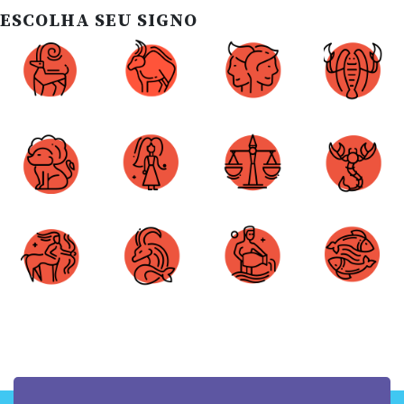
ESCOLHA SEU SIGNO
Áries
Touro
Gêmeos
Câncer
Leão
Virgem
Libra
Escorpião
Sagitário
Capricórnio
Aquário
Peixes