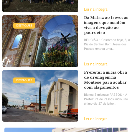
Ler na íntegra
Da Matriz ao trevo: as
imagens que mantêm
DESTAQUES
viva a devoção ao
padroeiro
RELIGIÃO - Celebrado hoje, 6, o
Dia do Senhor Bom Jesus dos
Passos renova uma...
Ler na íntegra
Prefeitura inicia obra
de drenagem na
DESTAQUES
Montese para acabar
com alagamentos
Bianca Simionato PASSOS - A
Prefeitura de Passos iniciou no
último dia 27 de julho...
Ler na íntegra