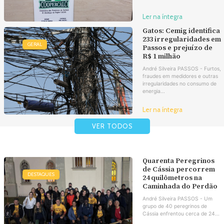
Ler na íntegra
Gatos: Cemig identifica
233 irregularidades em
GERAL
Passos e prejuízo de
R$ 1 milhão
André Silveira PASSOS - Furtos,
fraudes em medidores e outras
irregularidades no consumo de
energia...
Ler na íntegra
VER TODOS
Quarenta Peregrinos
de Cássia percorrem
DESTAQUES
24 quilômetros na
Caminhada do Perdão
André Silveira PASSOS - Um
grupo de 40 peregrinos de
Cássia enfrentou cerca de 24...