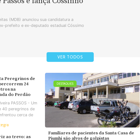
e Passos e lança Cossinho
tas (MDB) anunciou sua candidatura a
 ex-prefeito e ex-deputado estadual Cóssimo
VER TODOS
ta Peregrinos de
 percorrem 24
DESTAQUES
tros na
ada do Perdão
ilveira PASSOS - Um
e 40 peregrinos de
nfrentou cerca de
tegra
Familiares de pacientes da Santa Casa de
iz ao trevo: as
Piumhi são alvos de golpistas