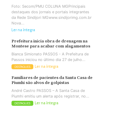
Foto: Secom/PMU COLUNA MGPrincipais
destaques dos jornais e portais integrantes
da Rede Sindijori MGwww.sindijorimg.com.br
Nova...
Ler na íntegra
Prefeitura inicia obra de drenagem na
Montese para acabar com alagamentos
Bianca Simionato PASSOS - A Prefeitura de
Passos iniciou no último dia 27 de julho...
Ler na íntegra
DESTAQUES
Familiares de pacientes da Santa Casa de
Piumhi são alvos de golpistas
André Castro PASSOS – A Santa Casa de
Piumhi emitiu um alerta após registrar, no...
Ler na íntegra
DESTAQUES