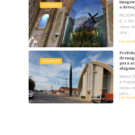
imagens
DESTAQUES
a devo
RELIGIÃO
6, o Di
Jesus d
uma...
Ler na ín
Prefeit
drenag
DESTAQUES
para a
alagam
Bianca 
A Prefei
iniciou 
julho...
Ler na ín