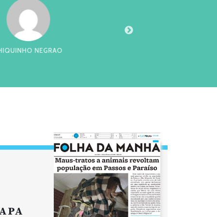
NHO NEGRAO
DA
APA