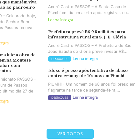
 que mantêm viva
André Castro PASSOS – A Santa Casa de
ção ao padroeiro
Piumhi emitiu um alerta após registrar, no...
 - Celebrado hoje,
Ler na íntegra
a do Senhor Bom
os Passos renova
Prefeitura prevê R$ 9,8 milhões para
infraestrutura rural em S. J. B. Glória
tegra
André Castro PASSOS – A Prefeitura de São
João Batista do Glória prevê investir R$...
ura inicia obra de
Ler na íntegra
DESTAQUES
em na Montese
cabar com
Idoso é preso após tentativa de abuso
entos
contra criança de 10 anos em Piumhi
Simionato PASSOS -
PIUMHI - Um homem de 68 anos foi preso em
tura de Passos
flagrante na tarde de segunda-feira,...
no último dia 27 de
Ler na íntegra
DESTAQUES
tegra
VER TODOS