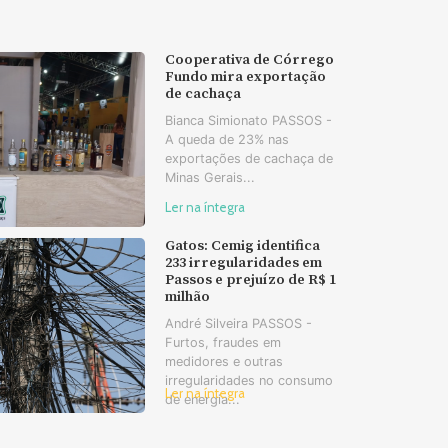
Cooperativa de Córrego
Fundo mira exportação
de cachaça
Bianca Simionato PASSOS -
A queda de 23% nas
exportações de cachaça de
Minas Gerais...
Ler na íntegra
Gatos: Cemig identifica
233 irregularidades em
Passos e prejuízo de R$ 1
milhão
André Silveira PASSOS -
Furtos, fraudes em
medidores e outras
irregularidades no consumo
Ler na íntegra
de energia...