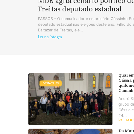
MDB agita cenário político d
Freitas deputado estadual
PASSOS - O comunicador e empresário Cóssinho Frei
deputado estadual nas eleições deste ano. Filho do
Baltazar de Freitas, ele...
Ler na íntegra
Quaren
Cássia
DESTAQUES
quilôme
Caminh
André S
grupo d
Cássia e
24...
Ler na ín
Da Matr