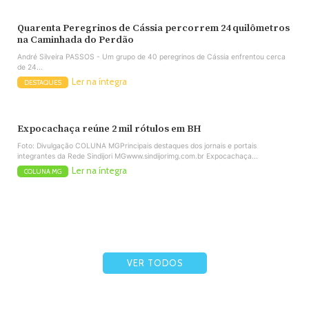
Quarenta Peregrinos de Cássia percorrem 24 quilômetros
na Caminhada do Perdão
André Silveira PASSOS - Um grupo de 40 peregrinos de Cássia enfrentou cerca
de 24...
Ler na íntegra
DESTAQUES
Expocachaça reúne 2 mil rótulos em BH
Foto: Divulgação COLUNA MGPrincipais destaques dos jornais e portais
integrantes da Rede Sindijori MGwww.sindijorimg.com.br Expocachaça...
Ler na íntegra
COLUNA MG
VER TODOS