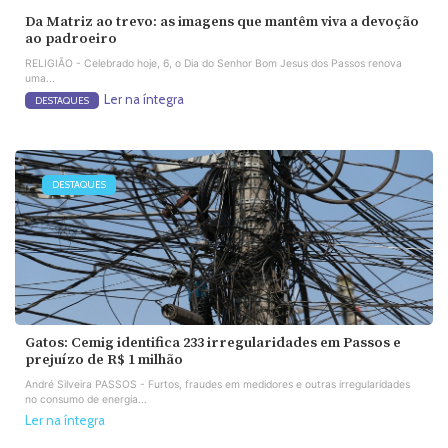
Da Matriz ao trevo: as imagens que mantêm viva a devoção
ao padroeiro
RELIGIÃO - Celebrado hoje, 6, o Dia do Senhor Bom Jesus dos Passos renova
uma...
Ler na íntegra
DESTAQUES
DESTAQUES
Gatos: Cemig identifica 233 irregularidades em Passos e
prejuízo de R$ 1 milhão
André Silveira PASSOS - Furtos, fraudes em medidores e outras irregularidades
no consumo de energia...
Ler na íntegra