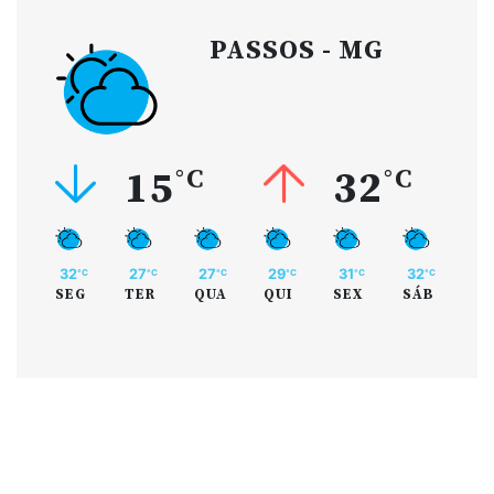
PASSOS - MG
15
°C
32
°C
32
27
27
29
31
32
°C
°C
°C
°C
°C
°C
SEG
TER
QUA
QUI
SEX
SÁB