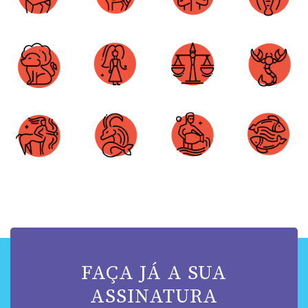
Áries
Touro
Gêmeos
Câncer
Leão
Virgem
Libra
Escorpião
Sagitário
Capricórnio
Aquário
Peixes
FAÇA JÁ A SUA
ASSINATURA