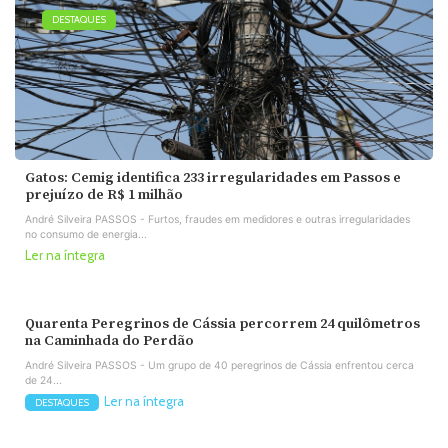
DESTAQUES
Gatos: Cemig identifica 233 irregularidades em Passos e
prejuízo de R$ 1 milhão
André Silveira PASSOS - Furtos, fraudes em medidores e outras irregularidades
no consumo de energia...
Ler na íntegra
Quarenta Peregrinos de Cássia percorrem 24 quilômetros
na Caminhada do Perdão
André Silveira PASSOS - Um grupo de 40 peregrinos de Cássia enfrentou cerca
de 24...
Ler na íntegra
DESTAQUES