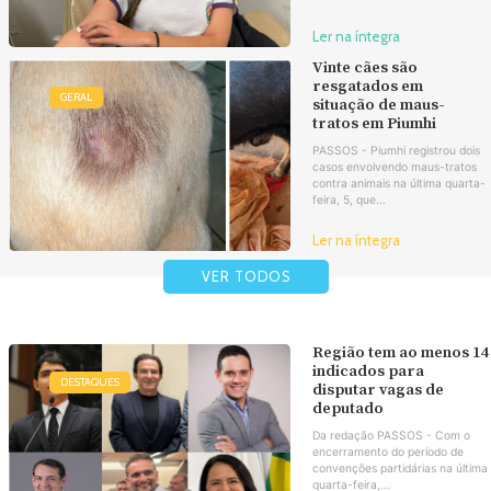
Ler na íntegra
Vinte cães são
resgatados em
GERAL
situação de maus-
tratos em Piumhi
PASSOS - Piumhi registrou dois
casos envolvendo maus-tratos
contra animais na última quarta-
feira, 5, que...
Ler na íntegra
VER TODOS
Região tem ao menos 14
indicados para
DESTAQUES
disputar vagas de
deputado
Da redação PASSOS - Com o
encerramento do período de
convenções partidárias na última
quarta-feira,...