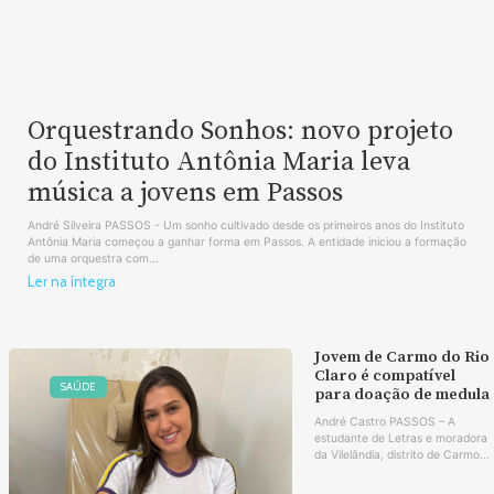
Orquestrando Sonhos: novo projeto
do Instituto Antônia Maria leva
música a jovens em Passos
André Silveira PASSOS - Um sonho cultivado desde os primeiros anos do Instituto
Antônia Maria começou a ganhar forma em Passos. A entidade iniciou a formação
de uma orquestra com...
Ler na íntegra
Jovem de Carmo do Rio
Claro é compatível
SAÚDE
para doação de medula
André Castro PASSOS – A
estudante de Letras e moradora
da Vilelândia, distrito de Carmo...