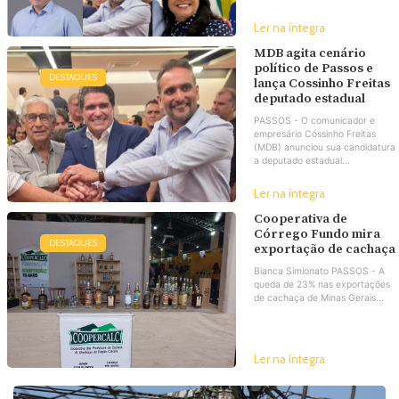
Ler na íntegra
MDB agita cenário
político de Passos e
DESTAQUES
lança Cossinho Freitas
deputado estadual
PASSOS - O comunicador e
empresário Cóssinho Freitas
(MDB) anunciou sua candidatura
a deputado estadual...
Ler na íntegra
Cooperativa de
Córrego Fundo mira
DESTAQUES
exportação de cachaça
Bianca Simionato PASSOS - A
queda de 23% nas exportações
de cachaça de Minas Gerais...
Ler na íntegra