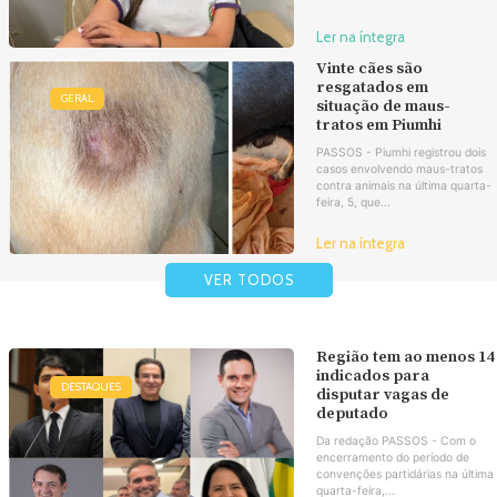
Ler na íntegra
Vinte cães são
resgatados em
GERAL
situação de maus-
tratos em Piumhi
PASSOS - Piumhi registrou dois
casos envolvendo maus-tratos
contra animais na última quarta-
feira, 5, que...
Ler na íntegra
VER TODOS
Região tem ao menos 14
indicados para
DESTAQUES
disputar vagas de
deputado
Da redação PASSOS - Com o
encerramento do período de
convenções partidárias na última
quarta-feira,...