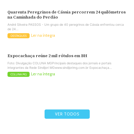
Quarenta Peregrinos de Cássia percorrem 24 quilômetros
na Caminhada do Perdão
André Silveira PASSOS - Um grupo de 40 peregrinos de Cássia enfrentou cerca
de 24...
Ler na íntegra
DESTAQUES
Expocachaça reúne 2 mil rótulos em BH
Foto: Divulgação COLUNA MGPrincipais destaques dos jornais e portais
integrantes da Rede Sindijori MGwww.sindijorimg.com.br Expocachaça...
Ler na íntegra
COLUNA MG
VER TODOS