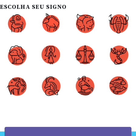
ESCOLHA SEU SIGNO
Áries
Touro
Gêmeos
Câncer
Leão
Virgem
Libra
Escorpião
Sagitário
Capricórnio
Aquário
Peixes