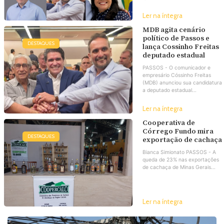
Ler na íntegra
MDB agita cenário
político de Passos e
DESTAQUES
lança Cossinho Freitas
deputado estadual
PASSOS - O comunicador e
empresário Cóssinho Freitas
(MDB) anunciou sua candidatura
a deputado estadual...
Ler na íntegra
Cooperativa de
Córrego Fundo mira
DESTAQUES
exportação de cachaça
Bianca Simionato PASSOS - A
queda de 23% nas exportações
de cachaça de Minas Gerais...
Ler na íntegra