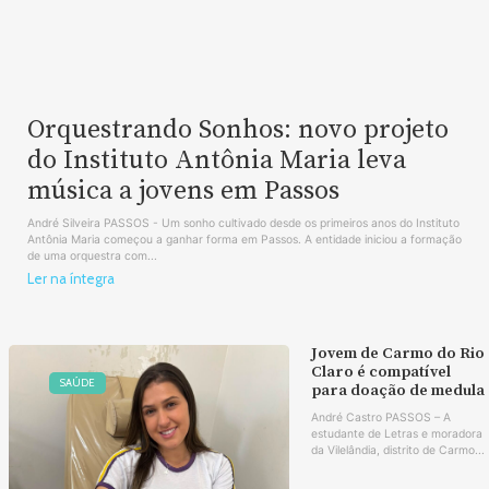
Orquestrando Sonhos: novo projeto
do Instituto Antônia Maria leva
música a jovens em Passos
André Silveira PASSOS - Um sonho cultivado desde os primeiros anos do Instituto
Antônia Maria começou a ganhar forma em Passos. A entidade iniciou a formação
de uma orquestra com...
Ler na íntegra
Jovem de Carmo do Rio
Claro é compatível
SAÚDE
para doação de medula
André Castro PASSOS – A
estudante de Letras e moradora
da Vilelândia, distrito de Carmo...