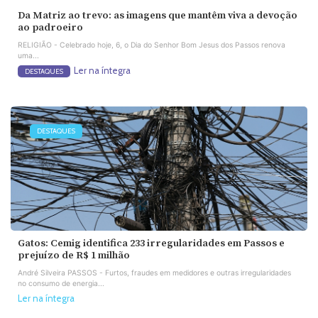
Da Matriz ao trevo: as imagens que mantêm viva a devoção
ao padroeiro
RELIGIÃO - Celebrado hoje, 6, o Dia do Senhor Bom Jesus dos Passos renova
uma...
Ler na íntegra
DESTAQUES
DESTAQUES
Gatos: Cemig identifica 233 irregularidades em Passos e
prejuízo de R$ 1 milhão
André Silveira PASSOS - Furtos, fraudes em medidores e outras irregularidades
no consumo de energia...
Ler na íntegra