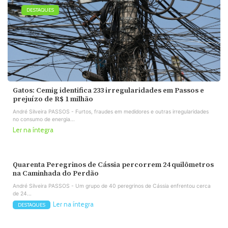
DESTAQUES
Gatos: Cemig identifica 233 irregularidades em Passos e
prejuízo de R$ 1 milhão
André Silveira PASSOS - Furtos, fraudes em medidores e outras irregularidades
no consumo de energia...
Ler na íntegra
Quarenta Peregrinos de Cássia percorrem 24 quilômetros
na Caminhada do Perdão
André Silveira PASSOS - Um grupo de 40 peregrinos de Cássia enfrentou cerca
de 24...
Ler na íntegra
DESTAQUES