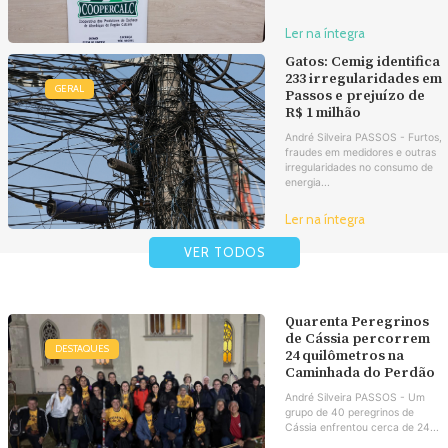
Ler na íntegra
Gatos: Cemig identifica
233 irregularidades em
GERAL
Passos e prejuízo de
R$ 1 milhão
André Silveira PASSOS - Furtos,
fraudes em medidores e outras
irregularidades no consumo de
energia...
Ler na íntegra
VER TODOS
Quarenta Peregrinos
de Cássia percorrem
DESTAQUES
24 quilômetros na
Caminhada do Perdão
André Silveira PASSOS - Um
grupo de 40 peregrinos de
Cássia enfrentou cerca de 24...