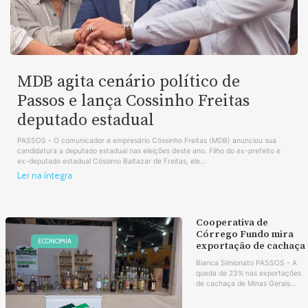
MDB agita cenário político de
Passos e lança Cossinho Freitas
deputado estadual
PASSOS - O comunicador e empresário Cóssinho Freitas (MDB) anunciou sua
candidatura a deputado estadual nas eleições deste ano. Filho do ex-prefeito e
ex-deputado estadual Cóssimo Baltazar de Freitas, ele...
Ler na íntegra
Cooperativa de
Córrego Fundo mira
ECONOMIA
exportação de cachaça
Bianca Simionato PASSOS - A
queda de 23% nas exportações
de cachaça de Minas Gerais...