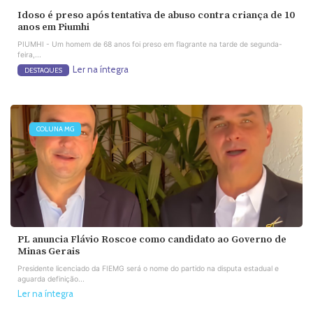
Idoso é preso após tentativa de abuso contra criança de 10
anos em Piumhi
PIUMHI - Um homem de 68 anos foi preso em flagrante na tarde de segunda-
feira,...
Ler na íntegra
DESTAQUES
COLUNA MG
PL anuncia Flávio Roscoe como candidato ao Governo de
Minas Gerais
Presidente licenciado da FIEMG será o nome do partido na disputa estadual e
aguarda definição...
Ler na íntegra