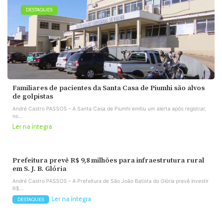
DESTAQUES
Familiares de pacientes da Santa Casa de Piumhi são alvos
de golpistas
André Castro PASSOS – A Santa Casa de Piumhi emitiu um alerta após registrar,
no...
Ler na íntegra
Prefeitura prevê R$ 9,8 milhões para infraestrutura rural
em S. J. B. Glória
André Castro PASSOS – A Prefeitura de São João Batista do Glória prevê investir
R$...
Ler na íntegra
DESTAQUES