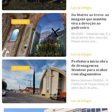
Ler na íntegra
Da Matriz ao trevo: as
imagens que mantêm
DESTAQUES
viva a devoção ao
padroeiro
RELIGIÃO - Celebrado hoje, 6, o
Dia do Senhor Bom Jesus dos
Passos renova uma...
Ler na íntegra
Prefeitura inicia obra
de drenagem na
DESTAQUES
Montese para acabar
com alagamentos
Bianca Simionato PASSOS - A
Prefeitura de Passos iniciou no
último dia 27 de julho...
Ler na íntegra