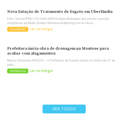
Nova Estação de Tratamento de Esgoto em Uberlândia
Foto: Secom/PMU COLUNA MGPrincipais destaques dos jornais e portais
integrantes da Rede Sindijori MGwww.sindijorimg.com.br Nova...
Ler na íntegra
COLUNA MG
Prefeitura inicia obra de drenagem na Montese para
acabar com alagamentos
Bianca Simionato PASSOS - A Prefeitura de Passos iniciou no último dia 27 de
julho...
Ler na íntegra
DESTAQUES
VER TODOS