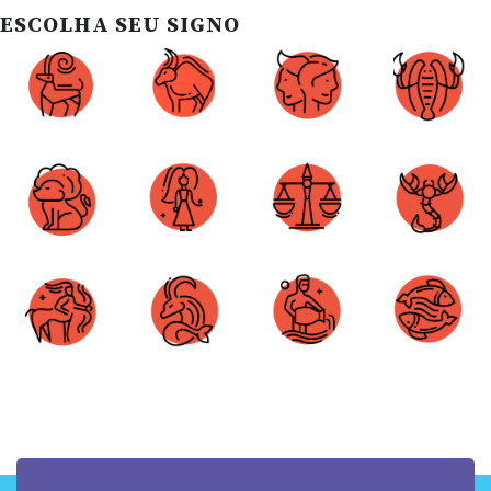
ESCOLHA SEU SIGNO
Áries
Touro
Gêmeos
Câncer
Leão
Virgem
Libra
Escorpião
Sagitário
Capricórnio
Aquário
Peixes