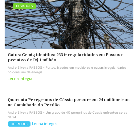
DESTAQUES
Gatos: Cemig identifica 233 irregularidades em Passos e
prejuízo de R$ 1 milhão
André Silveira PASSOS - Furtos, fraudes em medidores e outras irregularidades
no consumo de energia...
Ler na íntegra
Quarenta Peregrinos de Cássia percorrem 24 quilômetros
na Caminhada do Perdão
André Silveira PASSOS - Um grupo de 40 peregrinos de Cássia enfrentou cerca
de 24...
Ler na íntegra
DESTAQUES