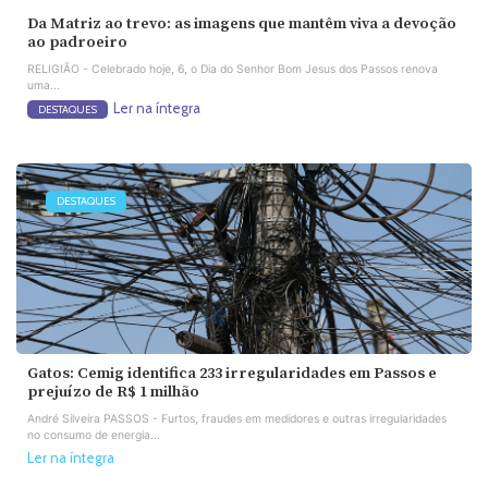
Da Matriz ao trevo: as imagens que mantêm viva a devoção
ao padroeiro
RELIGIÃO - Celebrado hoje, 6, o Dia do Senhor Bom Jesus dos Passos renova
uma...
Ler na íntegra
DESTAQUES
DESTAQUES
Gatos: Cemig identifica 233 irregularidades em Passos e
prejuízo de R$ 1 milhão
André Silveira PASSOS - Furtos, fraudes em medidores e outras irregularidades
no consumo de energia...
Ler na íntegra