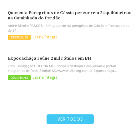
Quarenta Peregrinos de Cássia percorrem 24 quilômetros
na Caminhada do Perdão
André Silveira PASSOS - Um grupo de 40 peregrinos de Cássia enfrentou cerca
de 24...
Ler na íntegra
DESTAQUES
Expocachaça reúne 2 mil rótulos em BH
Foto: Divulgação COLUNA MGPrincipais destaques dos jornais e portais
integrantes da Rede Sindijori MGwww.sindijorimg.com.br Expocachaça...
Ler na íntegra
COLUNA MG
VER TODOS