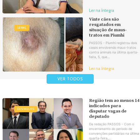
Ler na íntegra
Vinte cães são
resgatados em
GERAL
situação de maus-
tratos em Piumhi
PASSOS - Piumhi registrou dois
casos envolvendo maus-tratos
contra animais na última quarta-
feira, 5, que...
Ler na íntegra
VER TODOS
Região tem ao menos 14
indicados para
DESTAQUES
disputar vagas de
deputado
Da redação PASSOS - Com o
encerramento do período de
convenções partidárias na última
quarta-feira,...