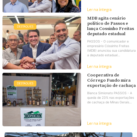
Ler na íntegra
MDB agita cenário
político de Passos e
DESTAQUES
lança Cossinho Freitas
deputado estadual
PASSOS - O comunicador e
empresário Cóssinho Freitas
(MDB) anunciou sua candidatura
a deputado estadual...
Ler na íntegra
Cooperativa de
Córrego Fundo mira
DESTAQUES
exportação de cachaça
Bianca Simionato PASSOS - A
queda de 23% nas exportações
de cachaça de Minas Gerais...
Ler na íntegra