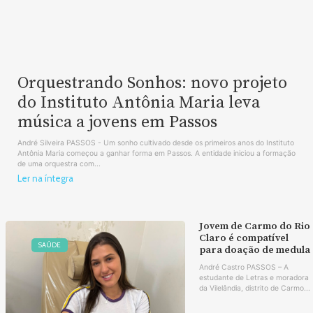
Orquestrando Sonhos: novo projeto
do Instituto Antônia Maria leva
música a jovens em Passos
André Silveira PASSOS - Um sonho cultivado desde os primeiros anos do Instituto
Antônia Maria começou a ganhar forma em Passos. A entidade iniciou a formação
de uma orquestra com...
Ler na íntegra
Jovem de Carmo do Rio
Claro é compatível
SAÚDE
para doação de medula
André Castro PASSOS – A
estudante de Letras e moradora
da Vilelândia, distrito de Carmo...