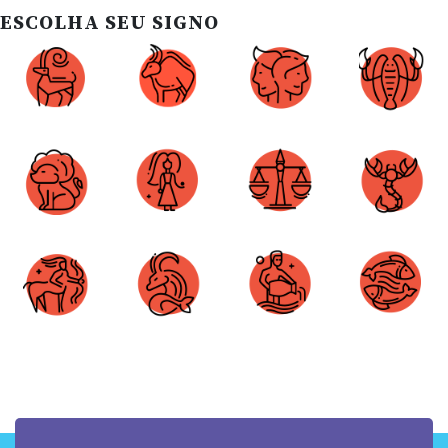
ESCOLHA SEU SIGNO
Áries
Touro
Gêmeos
Câncer
Leão
Virgem
Libra
Escorpião
Sagitário
Capricórnio
Aquário
Peixes