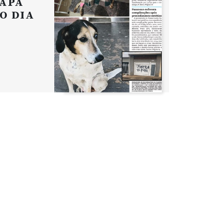
APA
O DIA