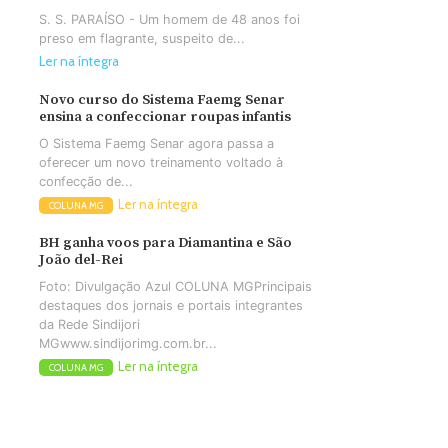
S. S. PARAÍSO - Um homem de 48 anos foi
preso em flagrante, suspeito de...
Ler na íntegra
Novo curso do Sistema Faemg Senar
ensina a confeccionar roupas infantis
O Sistema Faemg Senar agora passa a
oferecer um novo treinamento voltado à
confecção de...
Ler na íntegra
COLUNA MG
BH ganha voos para Diamantina e São
João del-Rei
Foto: Divulgação Azul COLUNA MGPrincipais
destaques dos jornais e portais integrantes
da Rede Sindijori
MGwww.sindijorimg.com.br...
Ler na íntegra
COLUNA MG