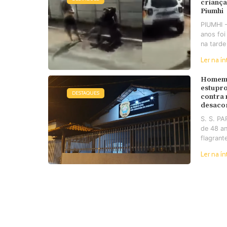
criança
Piumhi
PIUMHI 
anos foi
na tarde
Ler na ín
Homem 
estupro
DESTAQUES
contra
desaco
S. S. P
de 48 an
flagrant
Ler na ín