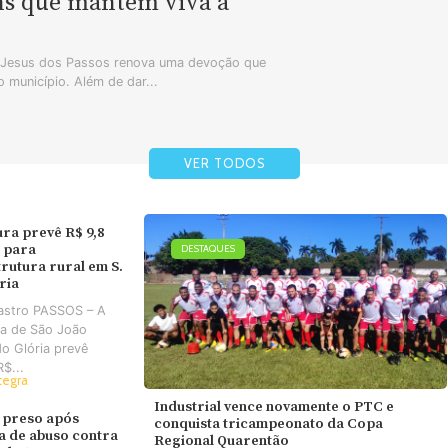
ns que mantêm viva a
m Jesus dos Passos renova uma devoção que
 município. Além de dar...
VER TODOS
ura prevê R$ 9,8
 para
DESTAQUES
trutura rural em S.
ória
astro PASSOS – A
ra de São João
do Glória prevê
R$...
tegra
Industrial vence novamente o PTC e
 preso após
conquista tricampeonato da Copa
va de abuso contra
Regional Quarentão