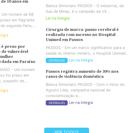
 de 10 anos em
Bianca Simionato PASSOS - O Industrial, de
Itaú de Minas, é o campeão da VII...
- Um homem de 68
Ler na íntegra
 preso em flagrante
 de segunda-feira,...
Cirurgia de marca-passo cerebral é
realizada com sucesso no Hospital
tegra
Unimed em Passos
é preso por
PASSOS - Em um marco significativo para a
 de vulnerável
saúde no interior mineiro, o Hospital Unimed...
 mulher
Ler na íntegra
DESTAQUES
rdada em Paraíso
ARAÍSO - Um homem
Passos registra aumento de 30% nos
os foi preso em
casos de violência doméstica
e, suspeito de...
Bianca Simionato PASSOS - Com o início do
Agosto Lilás, campanha nacional de
tegra
conscientização e...
Ler na íntegra
DESTAQUES
VER TODOS