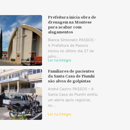
Prefeitura inicia obra de
drenagem na Montese
para acabar com
alagamentos
Bianca Simionato PASSOS -
A Prefeitura de Passos
iniciou no último dia 27 de
julho...
Ler na íntegra
Familiares de pacientes
da Santa Casa de Piumhi
são alvos de golpistas
André Castro PASSOS – A
Santa Casa de Piumhi emitiu
um alerta após registrar,
no...
Ler na íntegra