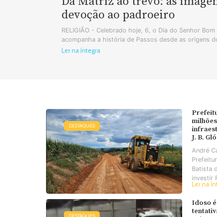
Da Matriz ao trevo: as image
devoção ao padroeiro
RELIGIÃO - Celebrado hoje, 6, o Dia do Senhor Bo
acompanha a história de Passos desde as origens do
Ler na íntegra
Prefeit
milhões
DESTAQUES
infraes
J. B. Gl
André C
Prefeitu
Batista 
investir 
Ler na ín
Idoso é
tentati
DESTAQUES