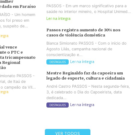
 mulher
PASSOS - Em um marco significativo para a
rdada em Paraíso
saúde no interior mineiro, o Hospital Unimed...
ARAÍSO - Um homem
Ler na íntegra
os foi preso em
e, suspeito de...
Passos registra aumento de 30% nos
casos de violência doméstica
tegra
Bianca Simionato PASSOS - Com o início do
ial vence
Agosto Lilás, campanha nacional de
nte o PTC e
conscientização e...
ta tricampeonato
Ler na íntegra
a Regional
DESTAQUES
tão
Mestre Reginaldo faz da capoeira um
Simionato PASSOS -
legado de esporte, cultura e cidadania
ial, de Itaú de
André Castro PASSOS – Nesta segunda-feira,
 o campeão da VII...
tegra
3, é celebrado o Dia do Capoeirista, data
dedicada...
Ler na íntegra
DESTAQUES
VER TODOS