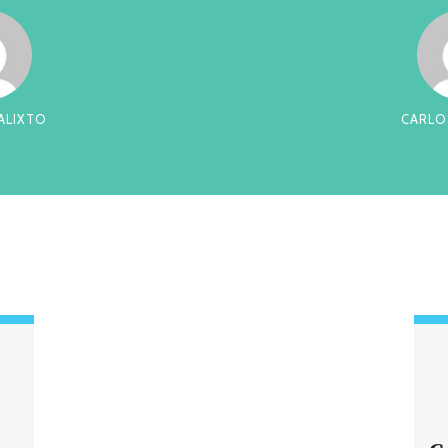
RREIRA
CES