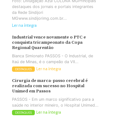
Foto: Divulgação Azul COLUNA MGPrincipais
destaques dos jornais e portais integrantes
da Rede Sindijori
MGwww.sindijorimg.com.br...
Ler na íntegra
Industrial vence novamente o PTC e
conquista tricampeonato da Copa
Regional Quarentão
Bianca Simionato PASSOS - O Industrial, de
Itaú de Minas, é o campeão da VII...
Ler na íntegra
DESTAQUES
Cirurgia de marca-passo cerebral é
realizada com sucesso no Hospital
Unimed em Passos
PASSOS - Em um marco significativo para a
saúde no interior mineiro, o Hospital Unimed...
Ler na íntegra
DESTAQUES