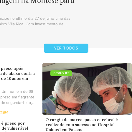
enagem na Montese para
iciou no último dia 27 de julho uma das
airro Vila Rica. Com investimento de...
VER TODOS
 preso após
va de abuso contra
DESTAQUES
 de 10 anos em
- Um homem de 68
 preso em flagrante
 de segunda-feira,...
tegra
Cirurgia de marca-passo cerebral é
é preso por
realizada com sucesso no Hospital
 de vulnerável
Unimed em Passos