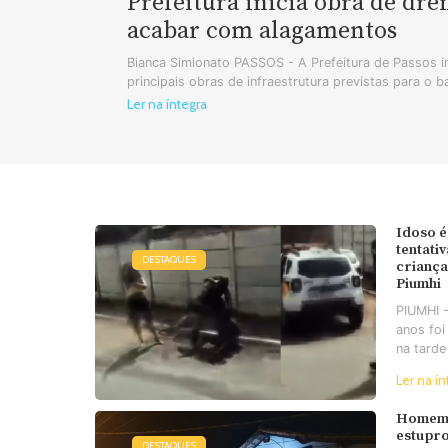
Prefeitura inicia obra de dr
acabar com alagamentos
Bianca Simionato PASSOS - A Prefeitura de Passos in
principais obras de infraestrutura previstas para o b
Ler na íntegra
Idoso é
tentati
DESTAQUES
criança
Piumhi
PIUMHI 
anos foi
na tarde
Ler na ín
Homem 
estupro
DESTAQUES