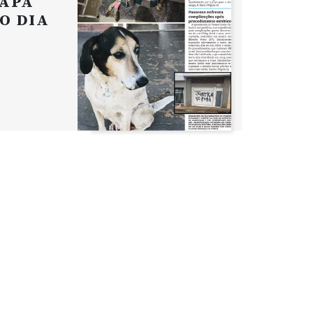
APA
O DIA