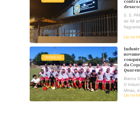
contra
desaco
S. S. P
de 48 an
flagrant
Ler na ín
Industr
novame
DESTAQUES
conquis
da Cop
Quaren
Bianca 
O Industr
Minas, é
Ler na ín