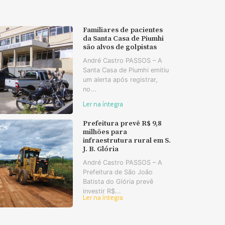
Familiares de pacientes
da Santa Casa de Piumhi
são alvos de golpistas
André Castro PASSOS – A
Santa Casa de Piumhi emitiu
um alerta após registrar,
no...
Ler na íntegra
Prefeitura prevê R$ 9,8
milhões para
infraestrutura rural em S.
J. B. Glória
André Castro PASSOS – A
Prefeitura de São João
Batista do Glória prevê
investir R$...
Ler na íntegra