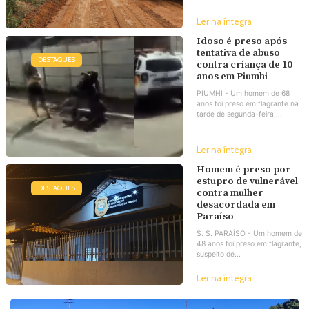
Ler na íntegra
Idoso é preso após
tentativa de abuso
DESTAQUES
contra criança de 10
anos em Piumhi
PIUMHI - Um homem de 68
anos foi preso em flagrante na
tarde de segunda-feira,...
Ler na íntegra
Homem é preso por
estupro de vulnerável
DESTAQUES
contra mulher
desacordada em
Paraíso
S. S. PARAÍSO - Um homem de
48 anos foi preso em flagrante,
suspeito de...
Ler na íntegra