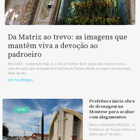
Da Matriz ao trevo: as imagens que
mantêm viva a devoção ao
padroeiro
RELIGIÃO - Celebrado hoje, 6, o Dia do Senhor Bom Jesus dos Passos renova
uma devoção que acompanha a história de Passos desde as origens do município.
Além de dar...
Ler na íntegra
Prefeitura inicia obra
de drenagem na
GERAL
Montese para acabar
com alagamentos
Bianca Simionato PASSOS - A
Prefeitura de Passos iniciou no
último dia 27 de julho...