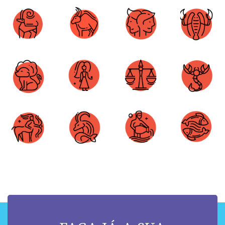
Áries
Touro
Gêmeos
Câncer
Leão
Virgem
Libra
Escorpião
Sagitário
Capricórnio
Aquário
Peixes