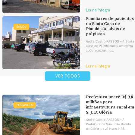
Ler na íntegra
Familiares de pacientes
da Santa Casa de
SAÚDE
Piumhi são alvos de
golpistas
André Castro PASSOS – A Santa
Casa de Piumhi emitiu um alerta
após registrar, no...
Ler na íntegra
VER TODOS
Prefeitura prevê R$ 9,8
milhões para
DESTAQUES
infraestrutura rural em
S. J. B. Glória
André Castro PASSOS – A
Prefeitura de São João Batista
do Glória prevê investir R$...