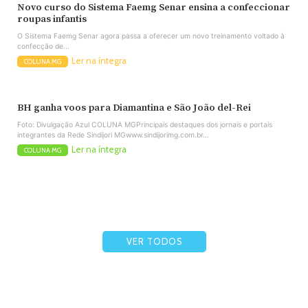
Novo curso do Sistema Faemg Senar ensina a confeccionar
roupas infantis
O Sistema Faemg Senar agora passa a oferecer um novo treinamento voltado à
confecção de...
Ler na íntegra
COLUNA MG
BH ganha voos para Diamantina e São João del-Rei
Foto: Divulgação Azul COLUNA MGPrincipais destaques dos jornais e portais
integrantes da Rede Sindijori MGwww.sindijorimg.com.br...
Ler na íntegra
COLUNA MG
VER TODOS