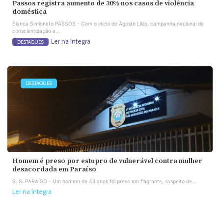
Passos registra aumento de 30% nos casos de violência
doméstica
Bianca Simionato PASSOS - Com o início do Agosto Lilás, campanha nacional de
conscientização e...
Ler na íntegra
DESTAQUES
DESTAQUES
Homem é preso por estupro de vulnerável contra mulher
desacordada em Paraíso
S. S. PARAÍSO - Um homem de 48 anos foi preso em flagrante, suspeito de...
Ler na íntegra