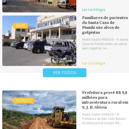
Ler na íntegra
Familiares de pacientes
da Santa Casa de
SAÚDE
Piumhi são alvos de
golpistas
André Castro PASSOS – A Santa
Casa de Piumhi emitiu um alerta
após registrar, no...
Ler na íntegra
VER TODOS
Prefeitura prevê R$ 9,8
milhões para
DESTAQUES
infraestrutura rural em
S. J. B. Glória
André Castro PASSOS – A
Prefeitura de São João Batista
do Glória prevê investir R$...