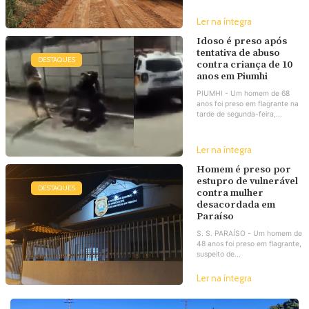
Ler na íntegra
Idoso é preso após
tentativa de abuso
DESTAQUES
contra criança de 10
anos em Piumhi
PIUMHI - Um homem de 68
anos foi preso em flagrante na
tarde de segunda-feira,...
Ler na íntegra
Homem é preso por
estupro de vulnerável
DESTAQUES
contra mulher
desacordada em
Paraíso
S. S. PARAÍSO - Um homem de
48 anos foi preso em flagrante,
suspeito de...
Ler na íntegra