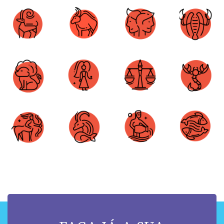
Áries
Touro
Gêmeos
Câncer
Leão
Virgem
Libra
Escorpião
Sagitário
Capricórnio
Aquário
Peixes