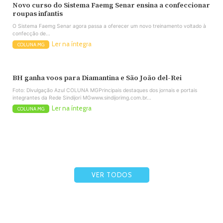
Novo curso do Sistema Faemg Senar ensina a confeccionar
roupas infantis
O Sistema Faemg Senar agora passa a oferecer um novo treinamento voltado à
confecção de...
Ler na íntegra
COLUNA MG
BH ganha voos para Diamantina e São João del-Rei
Foto: Divulgação Azul COLUNA MGPrincipais destaques dos jornais e portais
integrantes da Rede Sindijori MGwww.sindijorimg.com.br...
Ler na íntegra
COLUNA MG
VER TODOS