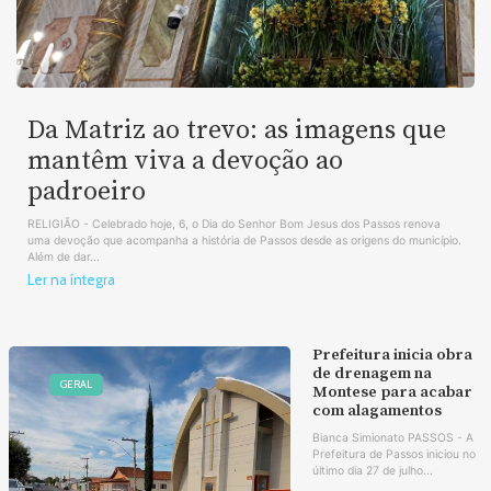
Da Matriz ao trevo: as imagens que
mantêm viva a devoção ao
padroeiro
RELIGIÃO - Celebrado hoje, 6, o Dia do Senhor Bom Jesus dos Passos renova
uma devoção que acompanha a história de Passos desde as origens do município.
Além de dar...
Ler na íntegra
Prefeitura inicia obra
de drenagem na
GERAL
Montese para acabar
com alagamentos
Bianca Simionato PASSOS - A
Prefeitura de Passos iniciou no
último dia 27 de julho...