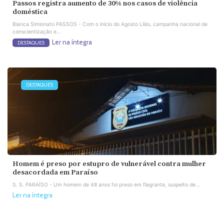
Passos registra aumento de 30% nos casos de violência
doméstica
Bianca Simionato PASSOS - Com o início do Agosto Lilás, campanha nacional de
conscientização e...
Ler na íntegra
DESTAQUES
DESTAQUES
Homem é preso por estupro de vulnerável contra mulher
desacordada em Paraíso
S. S. PARAÍSO - Um homem de 48 anos foi preso em flagrante, suspeito de...
Ler na íntegra