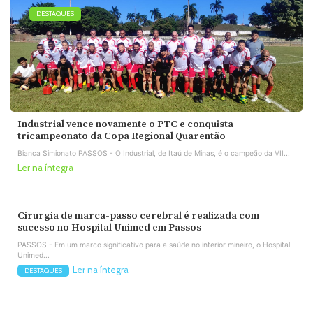
DESTAQUES
Industrial vence novamente o PTC e conquista
tricampeonato da Copa Regional Quarentão
Bianca Simionato PASSOS - O Industrial, de Itaú de Minas, é o campeão da VII...
Ler na íntegra
Cirurgia de marca-passo cerebral é realizada com
sucesso no Hospital Unimed em Passos
PASSOS - Em um marco significativo para a saúde no interior mineiro, o Hospital
Unimed...
Ler na íntegra
DESTAQUES