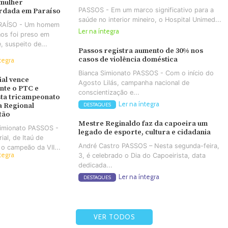
 mulher
PASSOS - Em um marco significativo para a
rdada em Paraíso
saúde no interior mineiro, o Hospital Unimed...
ARAÍSO - Um homem
Ler na íntegra
os foi preso em
e, suspeito de...
Passos registra aumento de 30% nos
casos de violência doméstica
tegra
Bianca Simionato PASSOS - Com o início do
ial vence
Agosto Lilás, campanha nacional de
nte o PTC e
conscientização e...
ta tricampeonato
Ler na íntegra
a Regional
DESTAQUES
tão
Mestre Reginaldo faz da capoeira um
Simionato PASSOS -
legado de esporte, cultura e cidadania
ial, de Itaú de
André Castro PASSOS – Nesta segunda-feira,
 o campeão da VII...
tegra
3, é celebrado o Dia do Capoeirista, data
dedicada...
Ler na íntegra
DESTAQUES
VER TODOS