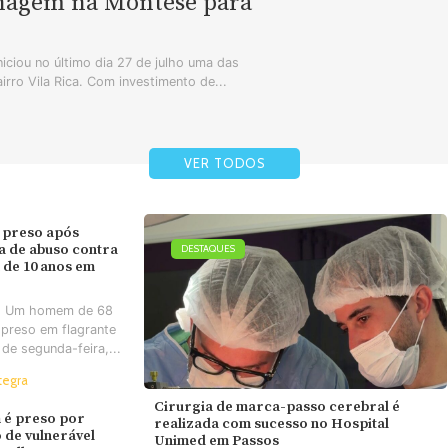
enagem na Montese para
iciou no último dia 27 de julho uma das
airro Vila Rica. Com investimento de...
VER TODOS
 preso após
va de abuso contra
DESTAQUES
 de 10 anos em
- Um homem de 68
 preso em flagrante
 de segunda-feira,...
tegra
Cirurgia de marca-passo cerebral é
é preso por
realizada com sucesso no Hospital
 de vulnerável
Unimed em Passos