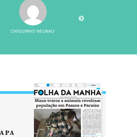
NHO NEGRAO
DA
APA