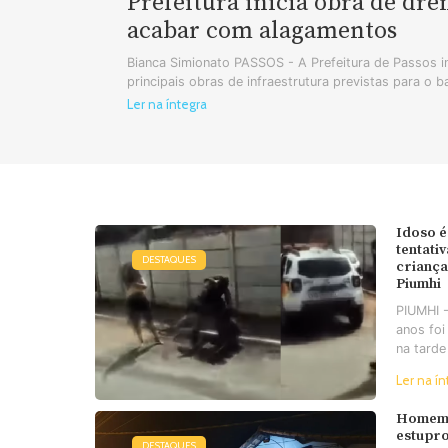
Prefeitura inicia obra de dr
acabar com alagamentos
Bianca Simionato PASSOS - A Prefeitura de Passos in
principais obras de infraestrutura previstas para o b
Ler na íntegra
Idoso é
tentati
DESTAQUES
criança
Piumhi
PIUMHI 
anos foi
na tarde
Ler na ín
Homem 
estupro
DESTAQUES