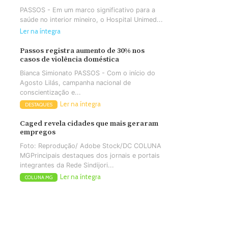
PASSOS - Em um marco significativo para a
saúde no interior mineiro, o Hospital Unimed...
Ler na íntegra
Passos registra aumento de 30% nos
casos de violência doméstica
Bianca Simionato PASSOS - Com o início do
Agosto Lilás, campanha nacional de
conscientização e...
Ler na íntegra
DESTAQUES
Caged revela cidades que mais geraram
empregos
Foto: Reprodução/ Adobe Stock/DC COLUNA
MGPrincipais destaques dos jornais e portais
integrantes da Rede Sindijori...
Ler na íntegra
COLUNA MG