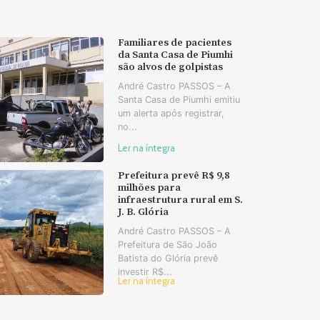
Familiares de pacientes
da Santa Casa de Piumhi
são alvos de golpistas
André Castro PASSOS – A
Santa Casa de Piumhi emitiu
um alerta após registrar,
no...
Ler na íntegra
Prefeitura prevê R$ 9,8
milhões para
infraestrutura rural em S.
J. B. Glória
André Castro PASSOS – A
Prefeitura de São João
Batista do Glória prevê
investir R$...
Ler na íntegra