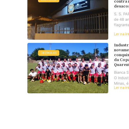
contra
desaco
S. S. P
de 48 an
flagrant
Ler na ín
Industr
novame
DESTAQUES
conquis
da Cop
Quaren
Bianca 
O Industr
Minas, é
Ler na ín