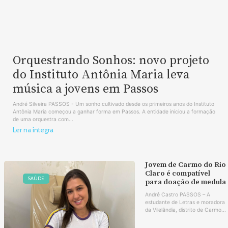
Orquestrando Sonhos: novo projeto
do Instituto Antônia Maria leva
música a jovens em Passos
André Silveira PASSOS - Um sonho cultivado desde os primeiros anos do Instituto
Antônia Maria começou a ganhar forma em Passos. A entidade iniciou a formação
de uma orquestra com...
Ler na íntegra
Jovem de Carmo do Rio
Claro é compatível
SAÚDE
para doação de medula
André Castro PASSOS – A
estudante de Letras e moradora
da Vilelândia, distrito de Carmo...