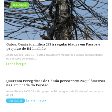
DESTAQUES
Gatos: Cemig identifica 233 irregularidades em Passos e
prejuízo de R$ 1 milhão
André Silveira PASSOS - Furtos, fraudes em medidores e outras irregularidades
no consumo de energia...
Ler na íntegra
Quarenta Peregrinos de Cássia percorrem 24 quilômetros
na Caminhada do Perdão
André Silveira PASSOS - Um grupo de 40 peregrinos de Cássia enfrentou cerca
de 24...
Ler na íntegra
DESTAQUES