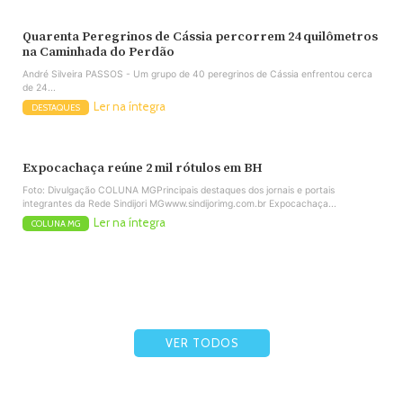
Quarenta Peregrinos de Cássia percorrem 24 quilômetros
na Caminhada do Perdão
André Silveira PASSOS - Um grupo de 40 peregrinos de Cássia enfrentou cerca
de 24...
Ler na íntegra
DESTAQUES
Expocachaça reúne 2 mil rótulos em BH
Foto: Divulgação COLUNA MGPrincipais destaques dos jornais e portais
integrantes da Rede Sindijori MGwww.sindijorimg.com.br Expocachaça...
Ler na íntegra
COLUNA MG
VER TODOS