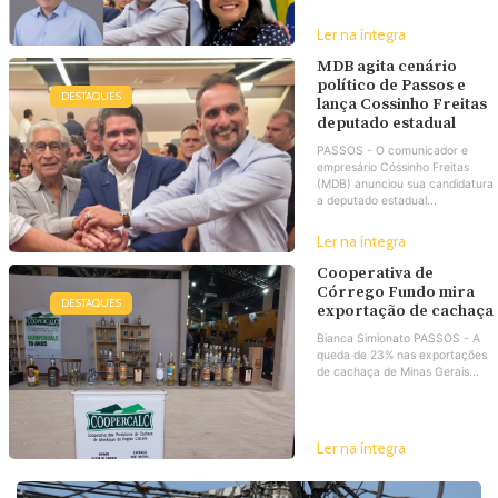
Ler na íntegra
MDB agita cenário
político de Passos e
DESTAQUES
lança Cossinho Freitas
deputado estadual
PASSOS - O comunicador e
empresário Cóssinho Freitas
(MDB) anunciou sua candidatura
a deputado estadual...
Ler na íntegra
Cooperativa de
Córrego Fundo mira
DESTAQUES
exportação de cachaça
Bianca Simionato PASSOS - A
queda de 23% nas exportações
de cachaça de Minas Gerais...
Ler na íntegra