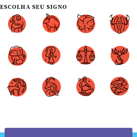
ESCOLHA SEU SIGNO
Áries
Touro
Gêmeos
Câncer
Leão
Virgem
Libra
Escorpião
Sagitário
Capricórnio
Aquário
Peixes