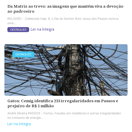
Da Matriz ao trevo: as imagens que mantêm viva a devoção
ao padroeiro
RELIGIÃO - Celebrado hoje, 6, o Dia do Senhor Bom Jesus dos Passos renova
uma...
Ler na íntegra
DESTAQUES
DESTAQUES
Gatos: Cemig identifica 233 irregularidades em Passos e
prejuízo de R$ 1 milhão
André Silveira PASSOS - Furtos, fraudes em medidores e outras irregularidades
no consumo de energia...
Ler na íntegra