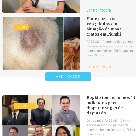
Ler na íntegra
Vinte cães são
resgatados em
GERAL
situação de maus-
tratos em Piumhi
PASSOS - Piumhi registrou dois
casos envolvendo maus-tratos
contra animais na última quarta-
feira, 5, que...
Ler na íntegra
VER TODOS
Região tem ao menos 14
indicados para
DESTAQUES
disputar vagas de
deputado
Da redação PASSOS - Com o
encerramento do período de
convenções partidárias na última
quarta-feira,...