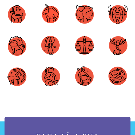
Áries
Touro
Gêmeos
Câncer
Leão
Virgem
Libra
Escorpião
Sagitário
Capricórnio
Aquário
Peixes