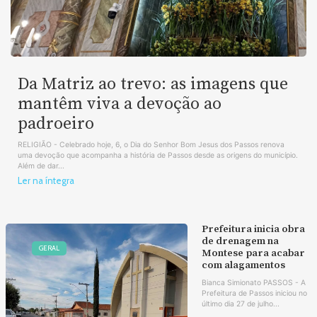
Da Matriz ao trevo: as imagens que
mantêm viva a devoção ao
padroeiro
RELIGIÃO - Celebrado hoje, 6, o Dia do Senhor Bom Jesus dos Passos renova
uma devoção que acompanha a história de Passos desde as origens do município.
Além de dar...
Ler na íntegra
Prefeitura inicia obra
de drenagem na
GERAL
Montese para acabar
com alagamentos
Bianca Simionato PASSOS - A
Prefeitura de Passos iniciou no
último dia 27 de julho...