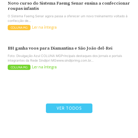
Novo curso do Sistema Faemg Senar ensina a confeccionar
roupas infantis
O Sistema Faemg Senar agora passa a oferecer um novo treinamento voltado à
confecção de...
Ler na íntegra
COLUNA MG
BH ganha voos para Diamantina e São João del-Rei
Foto: Divulgação Azul COLUNA MGPrincipais destaques dos jornais e portais
integrantes da Rede Sindijori MGwww.sindijorimg.com.br...
Ler na íntegra
COLUNA MG
VER TODOS