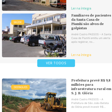
Ler na íntegra
Familiares de pacientes
da Santa Casa de
SAÚDE
Piumhi são alvos de
golpistas
André Castro PASSOS – A Santa
Casa de Piumhi emitiu um alerta
após registrar, no...
Ler na íntegra
VER TODOS
Prefeitura prevê R$ 9,8
milhões para
DESTAQUES
infraestrutura rural em
S. J. B. Glória
André Castro PASSOS – A
Prefeitura de São João Batista
do Glória prevê investir R$...