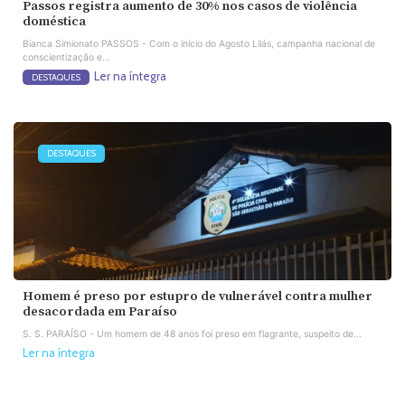
Passos registra aumento de 30% nos casos de violência
doméstica
Bianca Simionato PASSOS - Com o início do Agosto Lilás, campanha nacional de
conscientização e...
Ler na íntegra
DESTAQUES
DESTAQUES
Homem é preso por estupro de vulnerável contra mulher
desacordada em Paraíso
S. S. PARAÍSO - Um homem de 48 anos foi preso em flagrante, suspeito de...
Ler na íntegra