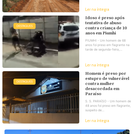
Ler na íntegra
Idoso é preso após
tentativa de abuso
DESTAQUES
contra criança de 10
anos em Piumhi
PIUMHI - Um homem de 68
anos foi preso em flagrante na
tarde de segunda-feira,...
Ler na íntegra
Homem é preso por
estupro de vulnerável
DESTAQUES
contra mulher
desacordada em
Paraíso
S. S. PARAÍSO - Um homem de
48 anos foi preso em flagrante,
suspeito de...
Ler na íntegra