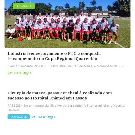
DESTAQUES
Industrial vence novamente o PTC e conquista
tricampeonato da Copa Regional Quarentão
Bianca Simionato PASSOS - O Industrial, de Itaú de Minas, é o campeão da VII...
Ler na íntegra
Cirurgia de marca-passo cerebral é realizada com
sucesso no Hospital Unimed em Passos
PASSOS - Em um marco significativo para a saúde no interior mineiro, o Hospital
Unimed...
Ler na íntegra
DESTAQUES